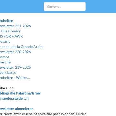
euheiten
wsletter 221-2026
 Hija Cóndor
 IS FOR HAWK
caària
Inconnu de la Grande Arche
wsletter 220-2026
osmos
ve Life
wsletter 219-2026
voix basse
uheiten -
Weiter…
ehe auch:
bliografie Palästina/Israel
nspeter.stalder.ch
wsletter abonnieren
r Newsletter erscheint etwa alle paar Wochen. Felder