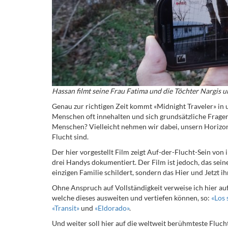
Hassan filmt seine Frau Fatima und die Töchter Nargis 
Genau zur richtigen Zeit kommt «Midnight Traveler» in 
Menschen oft innehalten und sich grundsätzliche Fragen 
Menschen? Vielleicht nehmen wir dabei, unsern Horizon
Flucht sind.
Der hier vorgestellt Film zeigt Auf-der-Flucht-Sein von 
drei Handys dokumentiert. Der Film ist jedoch, das seine 
einzigen Familie schildert, sondern das Hier und Jetzt i
Ohne Anspruch auf Vollständigkeit verweise ich hier au
welche dieses ausweiten und vertiefen können, so:
«Los 
«Transit»
und
«Eldorado»
.
Und weiter soll hier auf die weltweit berühmteste Fluch