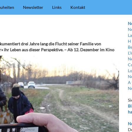
uheiten
Newsletter
Links
Kontakt
N
Ne
La
H
umentiert drei Jahre lang die Flucht seiner Familie von
Be
r» ihr Leben aus dieser Perspektive. – Ab 12. Dezember im Kino
L’
Ne
C
Lo
Ne
A 
Ne
Si
Bi
ha
Ne
De