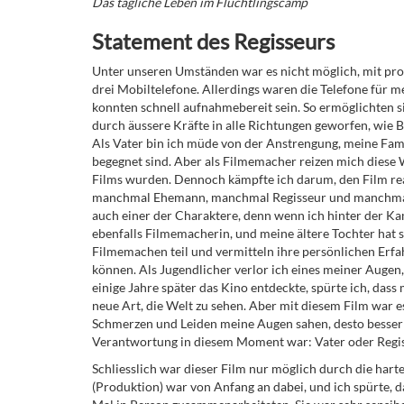
Das tägliche Leben im Flüchtlingscamp
Statement des Regisseurs
Unter unseren Umständen war es nicht möglich, mit prof
drei Mobiltelefone. Allerdings waren die Telefone für m
konnten schnell aufnahmebereit sein. So ermöglichten 
durch äussere Kräfte in alle Richtungen geworfen, wie 
Als Vater bin ich müde von der Anstrengung, meine Fam
begegnet sind. Aber als Filmemacher reizen mich diese
Films wurden. Dennoch kämpfte ich darum, den Film rea
manchmal Ehemann, manchmal Regisseur und manchmal sp
auch einer der Charaktere, denn wenn ich hinter der Kame
ebenfalls Filmemacherin, und meine ältere Tochter hat s
Filmemachen teil und vermitteln ihre persönlichen Erfah
können. Als Jugendlicher verlor ich eines meiner Augen,
einige Jahre später das Kino entdeckte, spürte ich, dass
neue Art, die Welt zu sehen. Aber mit diesem Film war 
Schmerzen und Leiden meine Augen sahen, desto besser 
Verantwortung in diesem Moment war: Vater oder Regi
Schliesslich war dieser Film nur möglich durch die har
(Produktion) war von Anfang an dabei, und ich spürte, d