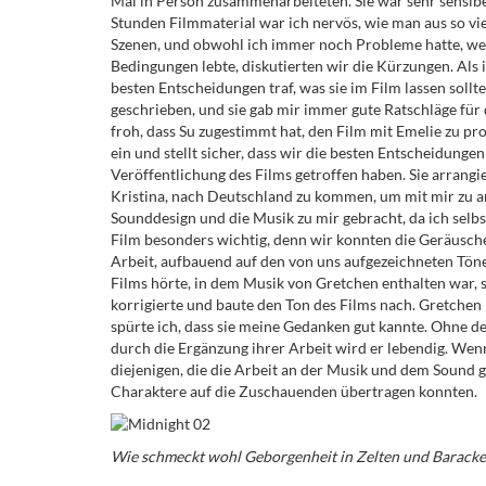
Mal in Person zusammenarbeiteten. Sie war sehr sensibel
Stunden Filmmaterial war ich nervös, wie man aus so vie
Szenen, und obwohl ich immer noch Probleme hatte, weil
Bedingungen lebte, diskutierten wir die Kürzungen. Als i
besten Entscheidungen traf, was sie im Film lassen soll
geschrieben, und sie gab mir immer gute Ratschläge für 
froh, dass Su zugestimmt hat, den Film mit Emelie zu pr
ein und stellt sicher, dass wir die besten Entscheidunge
Veröffentlichung des Films getroffen haben. Sie arrangie
Kristina, nach Deutschland zu kommen, um mit mir zu a
Sounddesign und die Musik zu mir gebracht, da ich selb
Film besonders wichtig, denn wir konnten die Geräusche
Arbeit, aufbauend auf den von uns aufgezeichneten Töne
Films hörte, in dem Musik von Gretchen enthalten war, sp
korrigierte und baute den Ton des Films nach. Gretchen h
spürte ich, dass sie meine Gedanken gut kannte. Ohne d
durch die Ergänzung ihrer Arbeit wird er lebendig. Wenn
diejenigen, die die Arbeit an der Musik und dem Sound g
Charaktere auf die Zuschauenden übertragen konnten.
Wie schmeckt wohl Geborgenheit in Zelten und Barack