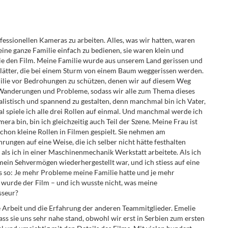
essionellen Kameras zu arbeiten. Alles, was wir hatten, waren
eine ganze Familie einfach zu bedienen, sie waren klein und
sie den Film. Meine Familie wurde aus unserem Land gerissen und
Blätter, die bei einem Sturm von einem Baum weggerissen werden.
ilie vor Bedrohungen zu schützen, denen wir auf diesem Weg
 Wanderungen und Probleme, sodass wir alle zum Thema dieses
listisch und spannend zu gestalten, denn manchmal bin ich Vater,
iele ich alle drei Rollen auf einmal. Und manchmal werde ich
ra bin, bin ich gleichzeitig auch Teil der Szene. Meine Frau ist
chon kleine Rollen in Filmen gespielt. Sie nehmen am
rungen auf eine Weise, die ich selber nicht hätte festhalten
 als ich in einer Maschinenmechanik Werkstatt arbeitete. Als ich
 mein Sehvermögen wiederhergestellt war, und ich stiess auf eine
es so: Je mehr Probleme meine Familie hatte und je mehr
wurde der Film – und ich wusste nicht, was meine
sseur?
te Arbeit und die Erfahrung der anderen Teammitglieder. Emelie
ass sie uns sehr nahe stand, obwohl wir erst in Serbien zum ersten