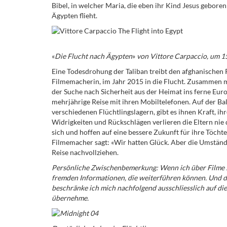
Bibel, in welcher Maria, die eben ihr Kind Jesus gebore
Ägypten flieht.
«
Die Flucht nach Ägypten
»
von Vittore Carpaccio
, um 1
Eine Todesdrohung der Taliban treibt den afghanischen R
Filmemacherin, im Jahr 2015 in die Flucht. Zusammen mit
der Suche nach Sicherheit aus der Heimat ins ferne Eur
mehrjährige Reise mit ihren Mobiltelefonen. Auf der Ba
verschiedenen Flüchtlingslagern, gibt es ihnen Kraft, i
Widrigkeiten und Rückschlägen verlieren die Eltern ni
sich und hoffen auf eine bessere Zukunft für ihre Töchte
Filmemacher sagt: «Wir hatten Glück. Aber die Umstände
Reise nachvollziehen.
Persönliche Zwischenbemerkung: Wenn ich über Filme sc
fremden Informationen, die weiterführen können. Und da
beschränke ich mich nachfolgend ausschliesslich auf die
übernehme.