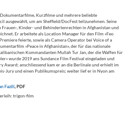
, Dokumentarfilme, Kurzfilme und mehrere beliebte
cil ausgewählt, um am Sheffield/DocFest teilzunehmen. Seine
on Frauen-, Kinder- und Behindertenrechten in Afghanistan und
ichnet. Er arbeitete als Location Manager für den Film «Feo
Premiere feierte, sowie als Camera Operator bei Voice of a
mentarfilm «Peace in Afghanistan», der für das nationale
 talibanischen Kommandanten Mullah Tur Jan, der die Waffen für
eler»
wurde 2019 ans Sundance Film Festival eingeladen und
 Award; anschliessend kam er an die Berlinale und erhielt im
-Jury und einen Publikumspreis; weiter lief er in Nyon am
n Fazili
, PDF
rleih: trigon-film