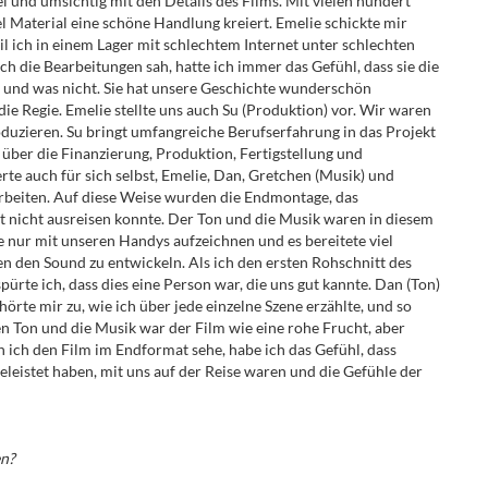
 und umsichtig mit den Details des Films. Mit vielen hundert
l Material eine schöne Handlung kreiert. Emelie schickte mir
 ich in einem Lager mit schlechtem Internet unter schlechten
ch die Bearbeitungen sah, hatte ich immer das Gefühl, dass sie die
te und was nicht. Sie hat unsere Geschichte wunderschön
die Regie. Emelie stellte uns auch Su (Produktion) vor. Wir waren
oduzieren. Su bringt umfangreiche Berufserfahrung in das Projekt
n über die Finanzierung, Produktion, Fertigstellung und
rte auch für sich selbst, Emelie, Dan, Gretchen (Musik) und
rbeiten. Auf diese Weise wurden die Endmontage, das
st nicht ausreisen konnte. Der Ton und die Musik waren in diesem
 nur mit unseren Handys aufzeichnen und es bereitete viel
n den Sound zu entwickeln. Als ich den ersten Rohschnitt des
ürte ich, dass dies eine Person war, die uns gut kannte. Dan (Ton)
örte mir zu, wie ich über jede einzelne Szene erzählte, und so
en Ton und die Musik war der Film wie eine rohe Frucht, aber
 ich den Film im Endformat sehe, habe ich das Gefühl, dass
eleistet haben, mit uns auf der Reise waren und die Gefühle der
en?