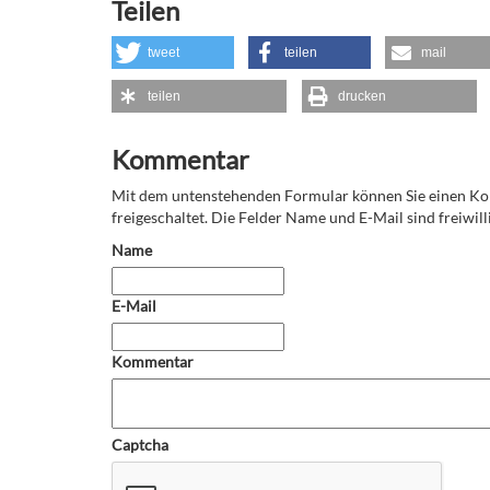
Teilen
tweet
teilen
mail
teilen
drucken
Kommentar
Mit dem untenstehenden Formular können Sie einen 
freigeschaltet. Die Felder Name und E-Mail sind freiwilli
Name
E-Mail
Kommentar
Captcha