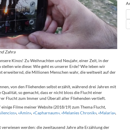
An
und Zahra
unsere Kinos! Zu Weihnachten und Neujahr, einer Zeit, in der
stellen wie diese: Wie geht es unserer Erde? Wie leben wir
t erweiternd, die Millionen Menschen wahr, die weltweit auf der
innen, von den Fliehenden selbst erzählt, während drei Jahren mit
Qualität, so gemacht, dass er nicht bloss die Flucht einer
hrer Flucht zum Immer und Überall aller Fliehenden vertieft.
f einige Filme meiner Website (2018/19) zum Thema Flucht,
silencios»
,
«Amin»
,
«Capharnaum»,
«Melanies Chronik»
,
«Malaria»
,
t verwiesen werden: die zweitausend Jahre alte Erzählung der