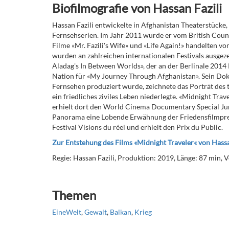
Biofilmografie von Hassan Fazili
Hassan Fazili entwickelte in Afghanistan Theaterstücke
Fernsehserien. Im Jahr 2011 wurde er vom British Coun
Filme «Mr. Fazili's Wife» und «Life Again!» handelten v
wurden an zahlreichen internationalen Festivals ausgeze
Aladag's In Between Worlds», der an der Berlinale 2014 
Nation für «My Journey Through Afghanistan». Sein Doku
Fernsehen produziert wurde, zeichnete das Porträt des
ein friedliches ziviles Leben niederlegte. «Midnight Trav
erhielt dort den World Cinema Documentary Special Jury
Panorama eine Lobende Erwähnung der Friedensfilmpreis
Festival Visions du réel und erhielt den Prix du Public.
Zur Entstehung des Films
«Midnight Traveler« von Hassa
Regie: Hassan Fazili, Produktion: 2019, Länge: 87 min, Ve
Themen
EineWelt
,
Gewalt
,
Balkan
,
Krieg