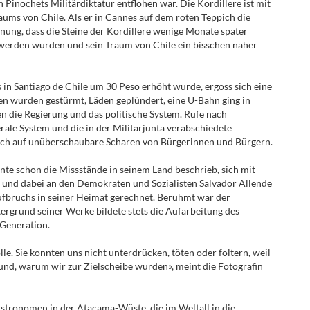
 Pinochets Militärdiktatur entflohen war. Die Kordillere ist mit
aums von Chile. Als er in Cannes auf dem roten Teppich die
hnung, dass die Steine der Kordillere wenige Monate später
werden würden und sein Traum von Chile ein bisschen näher
in Santiago de Chile um 30 Peso erhöht wurde, ergoss sich eine
n wurden gestürmt, Läden geplündert, eine U-Bahn ging in
n die Regierung und das politische System. Rufe nach
ale System und die in der Militärjunta verabschiedete
ich auf unüberschaubare Scharen von Bürgerinnen und Bürgern.
hnte schon die Missstände in seinem Land beschrieb, sich mit
und dabei an den Demokraten und Sozialisten Salvador Allende
Aufbruchs in seiner Heimat gerechnet. Berühmt war der
rgrund seiner Werke bildete stets die Aufarbeitung des
 Generation.
le. Sie konnten uns nicht unterdrücken, töten oder foltern, weil
rund, warum wir zur Zielscheibe wurden», meint die Fotografin
tronomen in der Atacama-Wüste, die im Weltall in die