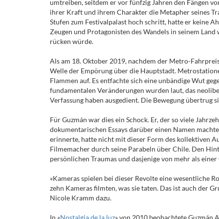
umtreiben, seitdem er vor fünfzig Jahren den Fängen von
ihrer Kraft und ihrem Charakter die Metapher seines Tr
Stufen zum Festivalpalast hoch schritt, hatte er keine A
Zeugen und Protagonisten des Wandels in seinem Land 
rücken würde.
Als am 18. Oktober 2019, nachdem der Metro-Fahrpreis 
Welle der Empörung über die Hauptstadt. Metrostatione
Flammen auf. Es entfachte sich eine unbändige Wut gege
fundamentalen Veränderungen wurden laut, das neoliber
Verfassung haben ausgedient. Die Bewegung übertrug s
Für Guzmán war dies ein Schock. Er, der so viele Jahrze
dokumentarischen Essays darüber einen Namen machte 
erinnerte, hatte nicht mit dieser Form des kollektiven 
Filmemacher durch seine Parabeln über Chile. Den Hinte
persönlichen Traumas und dasjenige von mehr als einer
«Kameras spielen bei dieser Revolte eine wesentliche Rol
zehn Kameras filmten, was sie taten. Das ist auch der G
Nicole Kramm dazu.
In «
Nostalgia de la luz
» von 2010 beobachtete Guzmán As