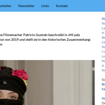
uheiten
Newsletter
Links
Kontakt
N
Ne
La
H
ne Filmemacher Patricio Guzmán beschreibt in «Mi país
Be
ion von 2019 und stellt sie in den historischen Zusammenhang:
L’
no
Ne
C
Lo
Ne
A 
Ne
Si
Bi
ha
Ne
De