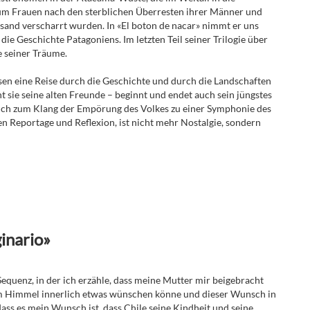
um Frauen nach den sterblichen Überresten ihrer Männer und
sand verscharrt wurden. In «El boton de nacar» nimmt er uns
ie Geschichte Patagoniens. Im letzten Teil seiner Trilogie über
e seiner Träume.
ssen eine Reise durch die Geschichte und durch die Landschaften
t sie seine alten Freunde – beginnt und endet auch sein jüngstes
sich zum Klang der Empörung des Volkes zu einer Symphonie des
en Reportage und Reflexion, ist nicht mehr Nostalgie, sondern
inario»
Sequenz, in der ich erzähle, dass meine Mutter mir beigebracht
 am Himmel innerlich etwas wünschen könne und dieser Wunsch in
dass es mein Wunsch ist, dass Chile seine Kindheit und seine