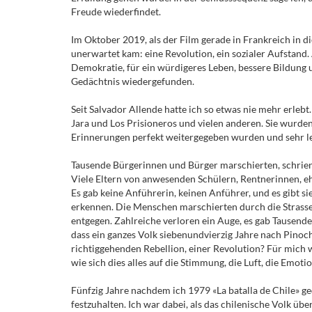
Freude wiederfindet.
Im Oktober 2019, als der Film gerade in Frankreich in di
unerwartet kam: eine Revolution, ein sozialer Aufstan
Demokratie, für ein würdigeres Leben, bessere Bildung u
Gedächtnis wiedergefunden.
Seit Salvador Allende hatte ich so etwas nie mehr erlebt
Jara und Los Prisioneros und vielen anderen. Sie wurde
Erinnerungen perfekt weitergegeben wurden und sehr l
Tausende Bürgerinnen und Bürger marschierten, schrie
Viele Eltern von anwesenden Schülern, Rentnerinnen, 
Es gab keine Anführerin, keinen Anführer, und es gibt 
erkennen. Die Menschen marschierten durch die Strassen
entgegen. Zahlreiche verloren ein Auge, es gab Tausende
dass ein ganzes Volk siebenundvierzig Jahre nach Pinoc
richtiggehenden Rebellion, einer Revolution? Für mich w
wie sich dies alles auf die Stimmung, die Luft, die Em
Fünfzig Jahre nachdem ich 1979 «La batalla de Chile» ge
festzuhalten. Ich war dabei, als das chilenische Volk ü