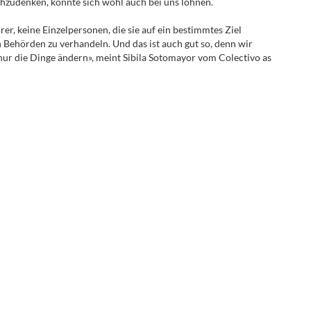
chzudenken, könnte sich wohl auch bei uns lohnen.
er, keine Einzelpersonen, die sie auf ein bestimmtes Ziel
 Behörden zu verhandeln. Und das ist auch gut so, denn wir
ur die Dinge ändern», meint Sibila Sotomayor vom Colectivo as