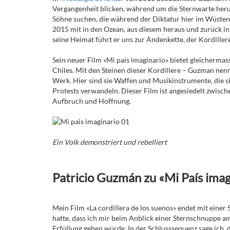
Vergangenheit blicken, während um die Sternwarte her
Söhne suchen, die während der Diktatur hier im Wüsten
2015 mit in den Ozean, aus diesem heraus und zurück in d
seine Heimat führt er uns zur Andenkette, der Kordiller
Sein neuer Film «Mi país imaginario» bietet gleicherma
Chiles. Mit den Steinen dieser Kordillere – Guzman nenn
Werk. Hier sind sie Waffen und Musikinstrumente, die 
Protests verwandeln. Dieser Film ist angesiedelt zwisch
Aufbruch und Hoffnung.
Ein Volk demonstriert und rebelliert
Patricio Guzmán zu «Mi País imag
Mein Film «La cordillera de los suenos» endet mit einer 
hatte, dass ich mir beim Anblick einer Sternschnuppe
Erfüllung gehen würde. In der Schlusssequenz sage ich, 