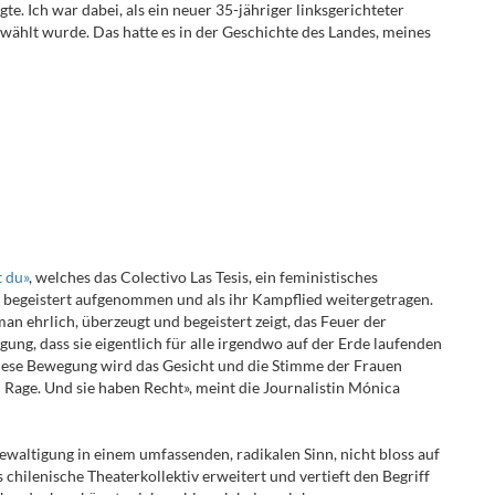
. Ich war dabei, als ein neuer 35-jähriger linksgerichteter
wählt wurde. Das hatte es in der Geschichte des Landes, meines
t du»
, welches das Colectivo Las Tesis, ein feministisches
g begeistert aufgenommen und als ihr Kampflied weitergetragen.
an ehrlich, überzeugt und begeistert zeigt, das Feuer der
ung, dass sie eigentlich für alle irgendwo auf der Erde laufenden
iese Bewegung wird das Gesicht und die Stimme der Frauen
n Rage. Und sie haben Recht», meint die Journalistin Mónica
ewaltigung in einem umfassenden, radikalen Sinn, nicht bloss auf
s chilenische Theaterkollektiv erweitert und vertieft den Begriff