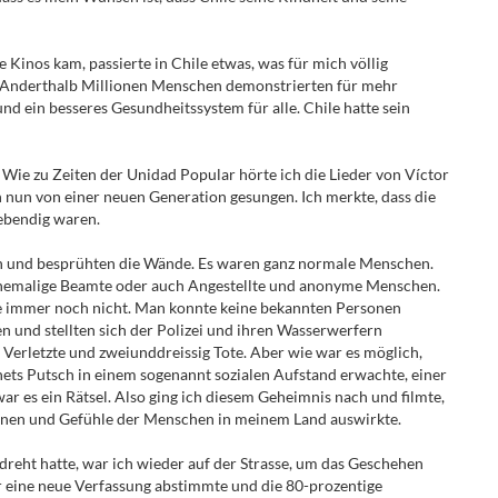
e Kinos kam, passierte in Chile etwas, was für mich völlig
d. Anderthalb Millionen Menschen demonstrierten für mehr
nd ein besseres Gesundheitssystem für alle. Chile hatte sein
. Wie zu Zeiten der Unidad Popular hörte ich die Lieder von Víctor
n nun von einer neuen Generation gesungen. Ich merkte, dass die
ebendig waren.
n und besprühten die Wände. Es waren ganz normale Menschen.
ehemalige Beamte oder auch Angestellte und anonyme Menschen.
sie immer noch nicht. Man konnte keine bekannten Personen
 und stellten sich der Polizei und ihren Wasserwerfern
 Verletzte und zweiunddreissig Tote. Aber wie war es möglich,
hets Putsch in einem sogenannt sozialen Aufstand erwachte, einer
ar es ein Rätsel. Also ging ich diesem Geheimnis nach und filmte,
otionen und Gefühle der Menschen in meinem Land auswirkte.
dreht hatte, war ich wieder auf der Strasse, um das Geschehen
ber eine neue Verfassung abstimmte und die 80-prozentige