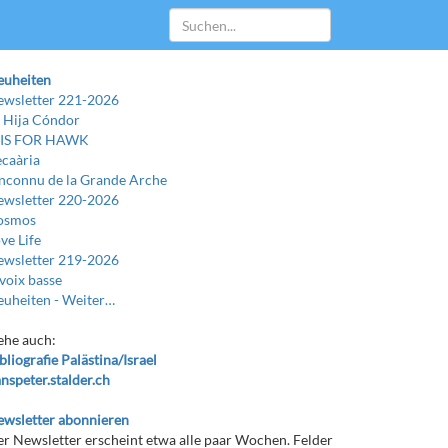
euheiten
wsletter 221-2026
 Hija Cóndor
 IS FOR HAWK
caària
Inconnu de la Grande Arche
wsletter 220-2026
osmos
ve Life
wsletter 219-2026
voix basse
uheiten -
Weiter…
ehe auch:
bliografie Palästina/Israel
nspeter.stalder.ch
wsletter abonnieren
r Newsletter erscheint etwa alle paar Wochen. Felder