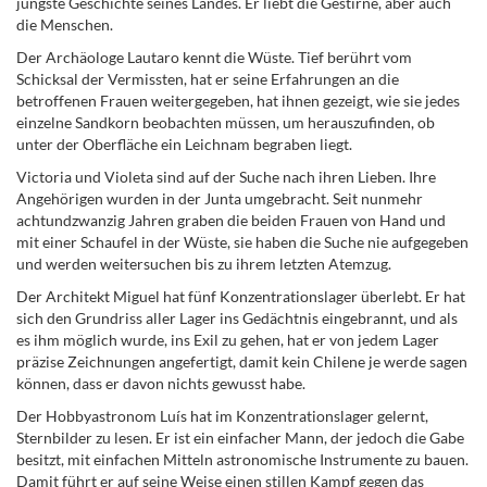
jüngste Geschichte seines Landes. Er liebt die Gestirne, aber auch
die Menschen.
Der Archäologe Lautaro kennt die Wüste. Tief berührt vom
Schicksal der Vermissten, hat er seine Erfahrungen an die
betroffenen Frauen weitergegeben, hat ihnen gezeigt, wie sie jedes
einzelne Sandkorn beobachten müssen, um herauszufinden, ob
unter der Oberfläche ein Leichnam begraben liegt.
Victoria und Violeta sind auf der Suche nach ihren Lieben. Ihre
Angehörigen wurden in der Junta umgebracht. Seit nunmehr
achtundzwanzig Jahren graben die beiden Frauen von Hand und
mit einer Schaufel in der Wüste, sie haben die Suche nie aufgegeben
und werden weitersuchen bis zu ihrem letzten Atemzug.
Der Architekt Miguel hat fünf Konzentrationslager überlebt. Er hat
sich den Grundriss aller Lager ins Gedächtnis eingebrannt, und als
es ihm möglich wurde, ins Exil zu gehen, hat er von jedem Lager
präzise Zeichnungen angefertigt, damit kein Chilene je werde sagen
können, dass er davon nichts gewusst habe.
Der Hobbyastronom Luís hat im Konzentrationslager gelernt,
Sternbilder zu lesen. Er ist ein einfacher Mann, der jedoch die Gabe
besitzt, mit einfachen Mitteln astronomische Instrumente zu bauen.
Damit führt er auf seine Weise einen stillen Kampf gegen das