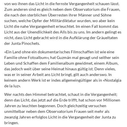
von wo ihnen das Licht in die fernste Vergangenheit schauen lässt.
Zum anderen sind es gleich neben dem Observatorium die Frauen,
die nach den sterblichen Überresten ihrer Männer und Söhne
suchen, welche Opfer der Militärdiktatur wurden, wo aber kein
Licht die nahe Vergangenheit erleuchtet. Im einen Fall kommt das
Licht aus der Unendlichkeit des Alls bis zu uns. Im andern gelingt es
nicht, dass Licht gebracht wird in die Aufklärung der Gräueltaten
der Junta Pinochets.
«Ein Land ohne ein dokumentarisches Filmschaffen ist wie eine
Familie ohne Fotoalbum», hat Guzmán mal gesagt und seither sein
Leben und Schaffen dem Familienalbum gewidmet, einem Album,
das jedoch weit über seine Heimat hinaus gültig ist. Denn vieles,
was er in seiner Arbeit ans Licht bringt, gilt auch anderswo. In
keinem andern Werk ist er indes allgemeingültiger als in «Nostalgia
de la luz».
Wer nachts den Himmel betrachtet, schaut in die Vergangenheit;
denn das Licht, das jetzt auf die Erde trifft, hat schon vor Millionen
Jahren zu leuchten begonnen. Doch gleichzeitig versuchen
unmittelbar neben dem Observatorium Frauen seit mehr als
zwanzig Jahren erfolglos Licht in die Vergangenheit der Junta zu
bringen.