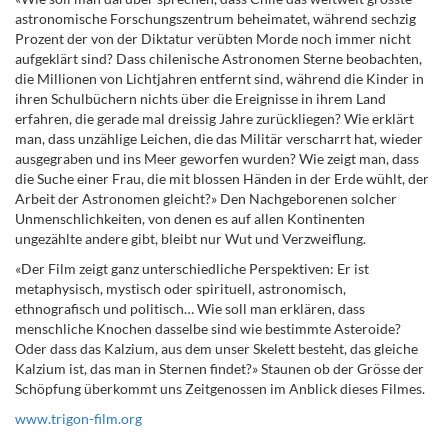
astronomische Forschungszentrum beheimatet, während sechzig
Prozent der von der Diktatur verübten Morde noch immer nicht
aufgeklärt sind? Dass chilenische Astronomen Sterne beobachten,
die Millionen von Lichtjahren entfernt sind, während die Kinder in
ihren Schulbüchern nichts über die Ereignisse in ihrem Land
erfahren, die gerade mal dreissig Jahre zurückliegen? Wie erklärt
man, dass unzählige Leichen, die das Militär verscharrt hat, wieder
ausgegraben und ins Meer geworfen wurden? Wie zeigt man, dass
die Suche einer Frau, die mit blossen Händen in der Erde wühlt, der
Arbeit der Astronomen gleicht?» Den Nachgeborenen solcher
Unmenschlichkeiten, von denen es auf allen Kontinenten
ungezählte andere gibt, bleibt nur Wut und Verzweiflung.
«Der Film zeigt ganz unterschiedliche Perspektiven: Er ist
metaphysisch, mystisch oder spirituell, astronomisch,
ethnografisch und politisch… Wie soll man erklären, dass
menschliche Knochen dasselbe sind wie bestimmte Asteroide?
Oder dass das Kalzium, aus dem unser Skelett besteht, das gleiche
Kalzium ist, das man in Sternen findet?» Staunen ob der Grösse der
Schöpfung überkommt uns Zeitgenossen im Anblick dieses Filmes.
www.trigon-film.org