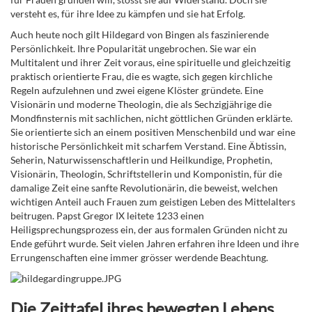
versteht es, für ihre Idee zu kämpfen und sie hat Erfolg.
Auch heute noch gilt Hildegard von Bingen als faszinierende
Persönlichkeit. Ihre Popularität ungebrochen. Sie war ein
Multitalent und ihrer Zeit voraus, eine spirituelle und gleichzeitig
praktisch orientierte Frau, die es wagte, sich gegen kirchliche
Regeln aufzulehnen und zwei eigene Klöster gründete. Eine
Visionärin und moderne Theologin, die als Sechzigjährige die
Mondfinsternis mit sachlichen, nicht göttlichen Gründen erklärte.
Sie orientierte sich an einem positiven Menschenbild und war eine
historische Persönlichkeit mit scharfem Verstand. Eine Äbtissin,
Seherin, Naturwissenschaftlerin und Heilkundige, Prophetin,
Visionärin, Theologin, Schriftstellerin und Komponistin, für die
damalige Zeit eine sanfte Revolutionärin, die beweist, welchen
wichtigen Anteil auch Frauen zum geistigen Leben des Mittelalters
beitrugen. Papst Gregor IX leitete 1233 einen
Heiligsprechungsprozess ein, der aus formalen Gründen nicht zu
Ende geführt wurde. Seit vielen Jahren erfahren ihre Ideen und ihre
Errungenschaften eine immer grösser werdende Beachtung.
Die Zeittafel ihres bewegten Lebens