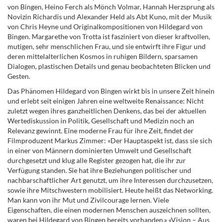
von Bingen, Heino Ferch als Mönch Volmar, Hannah Herzsprung als
Novizin Richardis und Alexander Held als Abt Kuno, mit der Musik
von Chris Heyne und Originalkompositionen von Hildegard von
Bingen. Margarethe von Trotta ist fasziniert von dieser kraftvollen,
mutigen, sehr menschlichen Frau, und sie entwirft ihre Figur und
deren mittelalterlichen Kosmos in ruhigen Bildern, sparsamen
Dialogen, plastischen Details und genau beobachteten Blicken und
Gesten.
Das Phänomen Hildegard von Bingen wirkt bis in unsere Zeit hinein
und erlebt seit einigen Jahren eine weltweite Renaissance: Nicht
zuletzt wegen ihres ganzheitlichen Denkens, das bei der aktuellen
Wertediskussion in Politik, Gesellschaft und Medizin noch an
Relevanz gewinnt. Eine moderne Frau für ihre Zeit, findet der
Filmproduzent Markus Zimmer: «Der Hauptaspekt ist, dass sie sich
in einer von Männern dominierten Umwelt und Gesellschaft
durchgesetzt und klug alle Register gezogen hat, die ihr zur
Verfügung standen. Sie hat ihre Beziehungen politischer und
nachbarschaftlicher Art genutzt, um ihre Interessen durchzusetzen,
sowie ihre Mitschwestern mobilisiert. Heute heißt das Networking.
Man kann von ihr Mut und Zivilcourage lernen. Viele
Eigenschaften, die einen modernen Menschen auszeichnen sollten,
waren bei Hildegard von Bingen bereits vorhanden.» «Vision – Aus