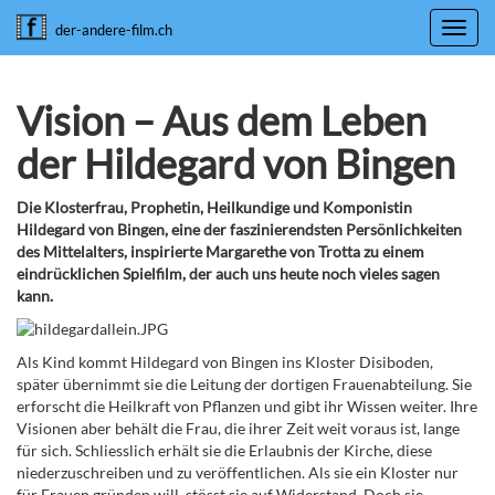
Toggl
der-andere-film.ch
navig
Vision – Aus dem Leben
der Hildegard von Bingen
Die Klosterfrau, Prophetin, Heilkundige und Komponistin
Hildegard von Bingen, eine der faszinierendsten Persönlichkeiten
des Mittelalters, inspirierte Margarethe von Trotta zu einem
eindrücklichen Spielfilm, der auch uns heute noch vieles sagen
kann.
Als Kind kommt Hildegard von Bingen ins Kloster Disiboden,
später übernimmt sie die Leitung der dortigen Frauenabteilung. Sie
erforscht die Heilkraft von Pflanzen und gibt ihr Wissen weiter. Ihre
Visionen aber behält die Frau, die ihrer Zeit weit voraus ist, lange
für sich. Schliesslich erhält sie die Erlaubnis der Kirche, diese
niederzuschreiben und zu veröffentlichen. Als sie ein Kloster nur
für Frauen gründen will, stösst sie auf Widerstand. Doch sie