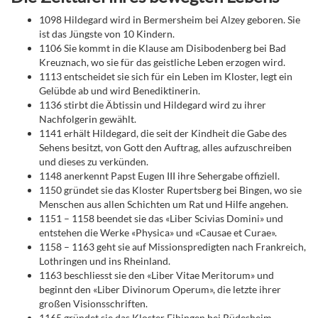
1098 Hildegard wird in Bermersheim bei Alzey geboren. Sie
ist das Jüngste von 10 Kindern.
1106 Sie kommt in die Klause am Disibodenberg bei Bad
Kreuznach, wo sie für das geistliche Leben erzogen wird.
1113 entscheidet sie sich für ein Leben im Kloster, legt ein
Gelübde ab und wird Benediktinerin.
1136 stirbt die Äbtissin und Hildegard wird zu ihrer
Nachfolgerin gewählt.
1141 erhält Hildegard, die seit der Kindheit die Gabe des
Sehens besitzt, von Gott den Auftrag, alles aufzuschreiben
und dieses zu verkünden.
1148 anerkennt Papst Eugen III ihre Sehergabe offiziell.
1150 gründet sie das Kloster Rupertsberg bei Bingen, wo sie
Menschen aus allen Schichten um Rat und Hilfe angehen.
1151 – 1158 beendet sie das «Liber Scivias Domini» und
entstehen die Werke «Physica» und «Causae et Curae».
1158 – 1163 geht sie auf Missionspredigten nach Frankreich,
Lothringen und ins Rheinland.
1163 beschliesst sie den «Liber Vitae Meritorum» und
beginnt den «Liber Divinorum Operum», die letzte ihrer
großen Visionsschriften.
1165 gründet sie das Kloster Eibingen bei Rüdesheim.