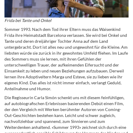
Frida bei Tante und Onkel
Sommer 1993. Nach dem Tod ihrer Eltern muss das Waisenkind
Frida ihre Heimatstadt Barcelona verlassen. Sie wird bei Onkel und
Tante und deren dreijähriger Tochter Anna auf dem Land
untergebracht. Dort ist alles neu und ungewohnt für die Kleine. Am
liebsten würde sie zurück in ihr gewohntes Umfeld fliehen. Im Laufe
des Sommers muss sie lernen, mit ihren Gefühlen der
unterschwelligen Trauer, der aufkeimenden Eifersucht und der
Einsamkeit zu leben und neuen Beziehungen aufzubauen. Derweil
lernen ihre Adoptiveltern Marga und Esteve, sie zu lieben wie ihr
eigenes Kind. Das alles ist nicht immer einfach, verlangt Geduld,
Anteilnahme und Humor.
Die Regisseurin Carla Simón schenkt uns mit diesem feinfühligen,
auf autobiografischen Erlebnissen basierenden Debüt einen Film,
der den Vergleich mit Werken berühmter Autoren von Coming-
Out-Geschichten bestehen kann. Leicht und schwer zugleich,
nachvollziehbar und spannend, zum Sinnieren und zum
Weiterdenken anhaltend. «Summer 1993» zeichnet sich durch eine