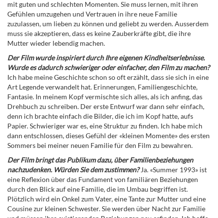
mit guten und schlechten Momenten. Sie muss lernen, mit ihren
Gefühlen umzugehen und Vertrauen in ihre neue Familie
zuzulassen, um lieben zu können und geliebt zu werden. Ausserdem
muss sie akzeptieren, dass es keine Zauberkräfte gibt, die ihre
Mutter wieder lebendig machen.
Der Film wurde inspiriert durch Ihre eigenen Kindheitserlebnisse.
Wurde es dadurch schwieriger oder einfacher, den Film zu machen?
Ich habe meine Geschichte schon so oft erzählt, dass sie sich in eine
Art Legende verwandelt hat. Erinnerungen, Familiengeschichte,
Fantasie. In meinem Kopf vermischte sich alles, als ich anfing, das
Drehbuch zu schreiben. Der erste Entwurf war dann sehr einfach,
denn ich brachte einfach die Bilder, die ich im Kopf hatte, aufs
Papier. Schwieriger war es, eine Struktur zu finden. Ich habe mich
dann entschlossen, dieses Gefühl der «kleinen Momente» des ersten
Sommers bei meiner neuen Familie für den Film zu bewahren.
Der Film bringt das Publikum dazu, über Familienbeziehungen
nachzudenken. Würden Sie dem zustimmen?
Ja. «Summer 1993» ist
eine Reflexion über das Fundament von familiären Beziehungen
durch den Blick auf eine Familie, die im Umbau begriffen ist.
Plötzlich wird ein Onkel zum Vater, eine Tante zur Mutter und eine
Cousine zur kleinen Schwester. Sie werden über Nacht zur Familie