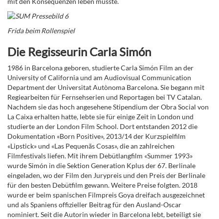
mit den Konsequenzen leben musste.
Frida beim Rollenspiel
Die Regisseurin Carla Simón
1986 in Barcelona geboren, studierte Carla Simón Film an der
University of California und am Audiovisual Communication
Department der Universitat Autònoma Barcelona. Sie begann mit
Regiearbeiten für Fernsehserien und Reportagen bei TV Catalan.
Nachdem sie das hoch angesehene Stipendium der Obra Social von
La Caixa erhalten hatte, lebte sie für einige Zeit in London und
studierte an der London Film School. Dort entstanden 2012 die
Dokumentation «Born Positive», 2013/14 der Kurzspielfilm
«Lipstick» und «Las Pequenãs Cosas», die an zahlreichen
Filmfestivals liefen. Mit ihrem Debütlangfilm «Summer 1993»
wurde Simón in die Sektion Generation Kplus der 67. Berlinale
eingeladen, wo der Film den Jurypreis und den Preis der Berlinale
für den besten Debütfilm gewann. Weitere Preise folgten. 2018
wurde er beim spanischen Filmpreis Goya dreifach ausgezeichnet
und als Spaniens offizieller Beitrag für den Ausland-Oscar
nominiert. Seit die Autorin wieder in Barcelona lebt, beteiligt sie