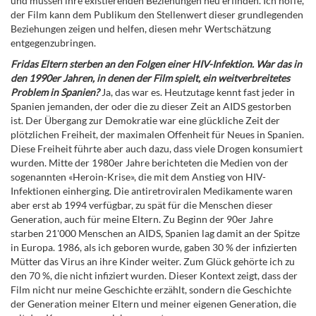
und müssen ihre existierenden Beziehungen neu erfinden. Ich hoffe,
der Film kann dem Publikum den Stellenwert dieser grundlegenden
Beziehungen zeigen und helfen, diesen mehr Wertschätzung
entgegenzubringen.
Fridas Eltern sterben an den Folgen einer HIV-Infektion. War das in
den 1990er Jahren, in denen der Film spielt, ein weitverbreitetes
Problem in Spanien?
Ja, das war es. Heutzutage kennt fast jeder in
Spanien jemanden, der oder die zu dieser Zeit an AIDS gestorben
ist. Der Übergang zur Demokratie war eine glückliche Zeit der
plötzlichen Freiheit, der maximalen Offenheit für Neues in Spanien.
Diese Freiheit führte aber auch dazu, dass viele Drogen konsumiert
wurden. Mitte der 1980er Jahre berichteten die Medien von der
sogenannten «Heroin-Krise», die mit dem Anstieg von HIV-
Infektionen einherging. Die antiretroviralen Medikamente waren
aber erst ab 1994 verfügbar, zu spät für die Menschen dieser
Generation, auch für meine Eltern. Zu Beginn der 90er Jahre
starben 21'000 Menschen an AIDS, Spanien lag damit an der Spitze
in Europa. 1986, als ich geboren wurde, gaben 30 % der infizierten
Mütter das Virus an ihre Kinder weiter. Zum Glück gehörte ich zu
den 70 %, die nicht infiziert wurden. Dieser Kontext zeigt, dass der
Film nicht nur meine Geschichte erzählt, sondern die Geschichte
der Generation meiner Eltern und meiner eigenen Generation, die