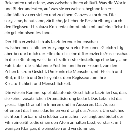
Bekannten und erlebe, was zwischen ihnen abläuft. Was die Worte
und Bilder andeuten, auf was sie verweisen, beginne ich erst
allmählich zu verstehen und zu einem Ganzes zu ordnen. Die
sorgsame, behutsame, zärtliche, ja liebende Beschreibung durch
den Regisseur Hirokazu Kore-eda nimmt mich mit auf eine Reise in
ein geheimnisvolles Land.
Der Film erweist sich als faszinierende Innenschau
zwischenmenschlicher Vorgänge von vier Personen.
Gleichzeitig
aber berührt mich der Film durch seine differenzierte Aussenschau.
In diese Richtung weist bereits die erste Einstellung: eine langsame
Fahrt über die schlafende Yoshino und ihren Freund, von den
Zehen bis zum Gesicht. Um konkrete Menschen, mit Fleisch und
Blut, mit Leib und Seele, geht es dem Regisseur, um ihre
Kreatürlichkeit und Menschlichkeit.
Die wie ein Kammerspiel ablaufende Geschichte fasziniert so, dass
sie keiner zusätzlichen Dramatisierung bedarf. Das Leben ist das
grossartige Drama! Im Inneren und im Äusseren. Das Aussen
offenbart das Innen, das Innen verdrängt das Aussen. Um solches
sichtbar, hörbar und erlebbar zu machen, verlangt und bietet der
Film eine Stille, die einen den Atem anhalten lässt, verstärkt mit
wenigen Klängen, die einsetzen und verstummen.