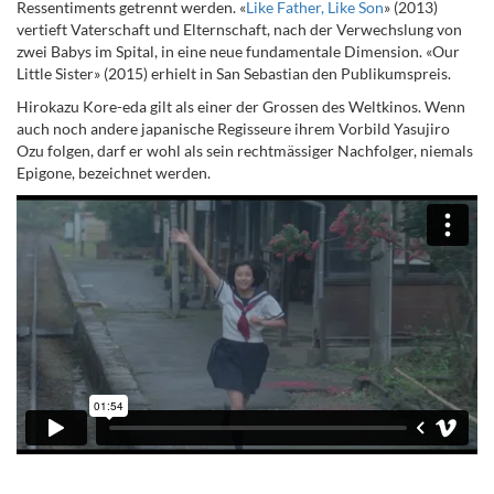
Ressentiments getrennt werden. «
Like Father, Like Son
» (2013)
vertieft Vaterschaft und Elternschaft, nach der Verwechslung von
zwei Babys im Spital, in eine neue fundamentale Dimension. «Our
Little Sister» (2015) erhielt in San Sebastian den Publikumspreis.
Hirokazu Kore-eda gilt als einer der Grossen des Weltkinos. Wenn
auch noch andere japanische Regisseure ihrem Vorbild
Yasujiro
Ozu folgen, darf
er wohl als sein rechtmässiger Nachfolger, niemals
Epigone, bezeichnet werden.
Regie:
Hirokazu Kore-eda, Produktion: 2015, Länge: 128 min,
Verleih: trigon-film