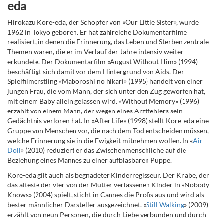
eda
Hirokazu Kore-eda, der Schöpfer von «Our Little Sister», wurde
1962 in Tokyo geboren. Er hat zahlreiche Dokumentarfilme
realisiert, in denen die Erinnerung, das Leben und Sterben zentrale
Themen waren, die er im Verlauf der Jahre intensiv weiter
erkundete. Der Dokumentarfilm «August Without Him» (1994)
beschäftigt sich damit vor dem Hintergrund von Aids. Der
Spielfilmerstling «Maboroshi no hikari» (1995) handelt von einer
jungen Frau, die vom Mann, der sich unter den Zug geworfen hat,
mit einem Baby allein gelassen wird. «Without Memory» (1996)
erzählt von einem Mann, der wegen eines Arztfehlers sein
Gedächtnis verloren hat. In «After Life» (1998) stellt Kore-eda eine
Gruppe von Menschen vor, die nach dem Tod entscheiden müssen,
welche Erinnerung sie in die Ewigkeit mitnehmen wollen. In «
Air
Doll
» (2010) reduziert er das Zwischenmenschliche auf die
Beziehung eines Mannes zu einer aufblasbaren Puppe.
Kore-eda gilt auch als begnadeter Kinderregisseur. Der Knabe, der
das älteste der vier von der Mutter verlassenen Kinder in «Nobody
Knows» (2004) spielt, sticht in Cannes die Profis aus und wird als
bester männlicher Darsteller ausgezeichnet. «
Still Walking
» (2009)
erzählt von neun Personen, die durch Liebe verbunden und durch