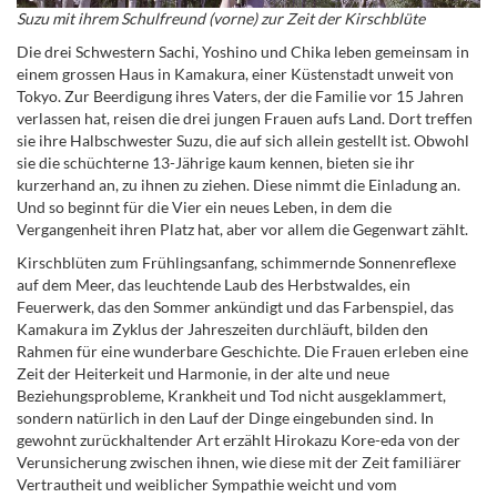
Suzu mit ihrem Schulfreund (vorne) zur Zeit der Kirschblüte
Die drei Schwestern Sachi, Yoshino und Chika leben gemeinsam in
einem grossen Haus in Kamakura, einer Küstenstadt unweit von
Tokyo. Zur Beerdigung ihres Vaters, der die Familie vor 15 Jahren
verlassen hat, reisen die drei jungen Frauen aufs Land. Dort treffen
sie ihre Halbschwester Suzu, die auf sich allein gestellt ist. Obwohl
sie die schüchterne 13-Jährige kaum kennen, bieten sie ihr
kurzerhand an, zu ihnen zu ziehen. Diese nimmt die Einladung an.
Und so beginnt für die Vier ein neues Leben, in dem die
Vergangenheit ihren Platz hat, aber vor allem die Gegenwart zählt.
Kirschblüten zum Frühlingsanfang, s
chimmernde Sonnenreflexe
auf dem Meer, das leuchtende Laub des Herbstwaldes, ein
Feuerwerk, das den Sommer ankündigt und das Farbenspiel, das
Kamakura im Zyklus der Jahreszeiten durchläuft, bilden den
Rahmen für eine wunderbare Geschichte. Die Frauen erleben eine
Zeit der Heiterkeit und Harmonie, in der alte und neue
Beziehungsprobleme, Krankheit und Tod nicht ausgeklammert,
sondern natürlich in den Lauf der Dinge eingebunden sind. In
gewohnt zurückhaltender Art erzählt Hirokazu
Kore-eda von der
Verunsicherung zwischen ihnen, wie diese mit der Zeit familiärer
Vertrautheit und weiblicher Sympathie weicht und vom