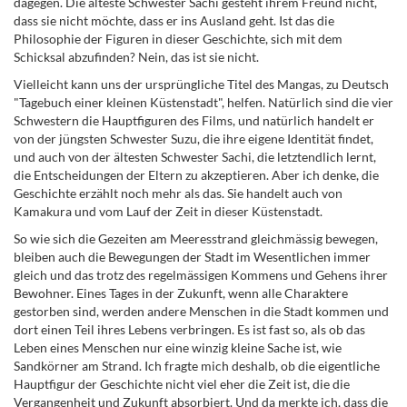
dagegen. Die älteste Schwester Sachi gesteht ihrem Freund nicht,
dass sie nicht möchte, dass er ins Ausland geht. Ist das die
Philosophie der Figuren in dieser Geschichte, sich mit dem
Schicksal abzufinden? Nein, das ist sie nicht.
Vielleicht kann uns der ursprüngliche Titel des Mangas, zu Deutsch
"Tagebuch einer kleinen Küstenstadt", helfen. Natürlich sind die vier
Schwestern die Hauptfiguren des Films, und natürlich handelt er
von der jüngsten Schwester Suzu, die ihre eigene Identität findet,
und auch von der ältesten Schwester Sachi, die letztendlich lernt,
die Entscheidungen der Eltern zu akzeptieren. Aber ich denke, die
Geschichte erzählt noch mehr als das. Sie handelt auch von
Kamakura und vom Lauf der Zeit in dieser Küstenstadt.
So wie sich die Gezeiten am Meeresstrand gleichmässig bewegen,
bleiben auch die Bewegungen der Stadt im Wesentlichen immer
gleich und das trotz des regelmässigen Kommens und Gehens ihrer
Bewohner. Eines Tages in der Zukunft, wenn alle Charaktere
gestorben sind, werden andere Menschen in die Stadt kommen und
dort einen Teil ihres Lebens verbringen. Es ist fast so, als ob das
Leben eines Menschen nur eine winzig kleine Sache ist, wie
Sandkörner am Strand. Ich fragte mich deshalb, ob die eigentliche
Hauptfigur der Geschichte nicht viel eher die Zeit ist, die die
Vergangenheit und Zukunft absorbiert. Und da merkte ich, dass die