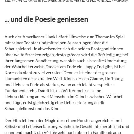
Lumir mit Charlotte (Clémentine Grenier) und Hank (Ethan Hawke)
... und die Poesie geniessen
Auch der Amerikaner Hank liefert Hinweise zum Thema: im Spiel
mit seiner Tochter und mit seinen Äusserungen über die
Schauspielerei. Je abweisender sich die beiden Protagonistinnen
über weite Strecken zeigen, desto grösser wird die Befriedigung bei
ihrer langsamen Annäherung, was sich auch als sanfte Umdeutung
der Wahrheit erweist. Dass es am Ende ein Happy End gibt, ist bei
Kore-eda nicht zu viel verraten. Denn er ist einer der grossen
Humanisten des aktuellen Welt-Kinos, dessen Glaube, Hoffnung
und Liebe am Ende als starkes, wenn auch leicht verspieltes
Fundament steht. Damit ist «La Vérité» mehr als eine
Liebeserklärung an zwei Menschen im Clinch zwischen Wahrheit
und Lüge, er ist gleichzeitig eine Liebeserklärung an die
Schauspielkunst und das Kino.
Der Film lebt von der Magie der reinen Poesie, angereichert mit
Selbst- und Lebenserfahrung, welche die Geschichte berührend und
spannend macht. «La Vérité» geht auch über ein Familiendrama