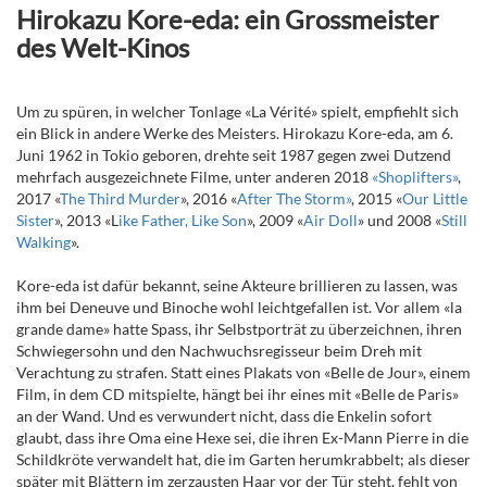
Hirokazu Kore-eda: ein Grossmeister
des Welt-Kinos
Um zu spüren, in welcher Tonlage «La Vérité» spielt, empfiehlt sich
ein Blick in andere Werke des Meisters. Hirokazu Kore-eda, am 6.
Juni 1962 in Tokio geboren, drehte seit 1987 gegen zwei Dutzend
mehrfach ausgezeichnete Filme, unter anderen 2018
«Shoplifters»
,
2017 «
The Third Murder
», 2016 «
After The Storm»
, 2015 «
Our Little
Sister
», 2013 «L
ike Father, Like Son
», 2009 «
Air Doll
» und 2008 «
Still
Walking
».
Kore-eda ist dafür bekannt, seine Akteure brillieren zu lassen, was
ihm bei Deneuve und Binoche wohl leichtgefallen ist. Vor allem «la
grande dame» hatte Spass, ihr Selbstporträt zu überzeichnen, ihren
Schwiegersohn und den Nachwuchsregisseur beim Dreh mit
Verachtung zu strafen. Statt eines Plakats von «Belle de Jour», einem
Film, in dem CD mitspielte, hängt bei ihr eines mit «Belle de Paris»
an der Wand. Und es verwundert nicht, dass die Enkelin sofort
glaubt, dass ihre Oma eine Hexe sei, die ihren Ex-Mann Pierre in die
Schildkröte verwandelt hat, die im Garten herumkrabbelt; als dieser
später mit Blättern im zerzausten Haar vor der Tür steht, fehlt von