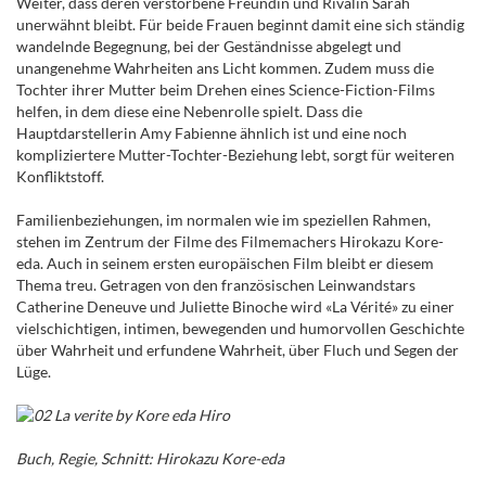
Weiter, dass deren verstorbene Freundin und Rivalin Sarah
unerwähnt bleibt. Für beide Frauen beginnt damit eine sich ständig
wandelnde Begegnung, bei der Geständnisse abgelegt und
unangenehme Wahrheiten ans Licht kommen. Zudem muss die
Tochter ihrer Mutter beim Drehen eines Science-Fiction-Films
helfen, in dem diese eine Nebenrolle spielt. Dass die
Hauptdarstellerin Amy Fabienne ähnlich ist und eine noch
kompliziertere Mutter-Tochter-Beziehung lebt, sorgt für weiteren
Konfliktstoff.
Familienbeziehungen, im normalen wie im speziellen Rahmen,
stehen im Zentrum der Filme des Filmemachers Hirokazu Kore-
eda. Auch in seinem ersten europäischen Film bleibt er diesem
Thema treu. Getragen von den französischen Leinwandstars
Catherine Deneuve und Juliette Binoche wird «La Vérité» zu einer
vielschichtigen, intimen, bewegenden und humorvollen Geschichte
über Wahrheit und erfundene Wahrheit, über Fluch und Segen der
Lüge.
Buch, Regie, Schnitt: Hirokazu Kore-eda