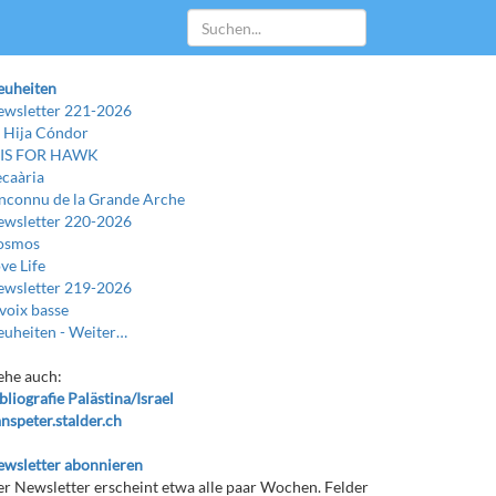
euheiten
wsletter 221-2026
 Hija Cóndor
 IS FOR HAWK
caària
Inconnu de la Grande Arche
wsletter 220-2026
osmos
ve Life
wsletter 219-2026
voix basse
uheiten -
Weiter…
ehe auch:
bliografie Palästina/Israel
nspeter.stalder.ch
wsletter abonnieren
r Newsletter erscheint etwa alle paar Wochen. Felder