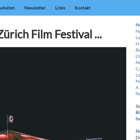
uheiten
Newsletter
Links
Kontakt
N
ürich Film Festival ...
Ne
La
H
Be
L’
Ne
C
Lo
Ne
A 
Ne
Si
Bi
ha
Ne
De