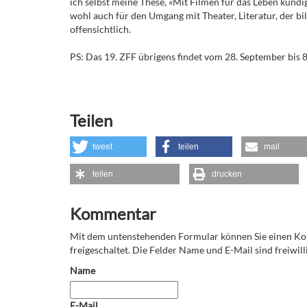
ich selbst meine These, «Mit Filmen für das Leben kundi
wohl auch für den Umgang mit Theater, Literatur, der bi
offensichtlich.
PS: Das 19. ZFF übrigens findet vom 28. September bis 8
Teilen
tweet
teilen
mail
teilen
drucken
Kommentar
Mit dem untenstehenden Formular können Sie einen 
freigeschaltet. Die Felder Name und E-Mail sind freiwilli
Name
E-Mail