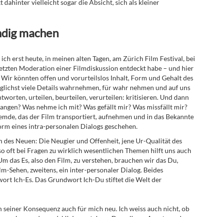
 dahinter vielleicht sogar die Absicht, sich als kleiner
undig machen
h erst heute, in meinen alten Tagen, am Zürich Film Festival, bei
letzten Moderation einer Filmdiskussion entdeckt habe – und hier
 Wir könnten offen und vorurteilslos Inhalt, Form und Gehalt des
möglichst viele Details wahrnehmen, für wahr nehmen und auf uns
tworten, urteilen, beurteilen, verurteilen: kritisieren. Und dann
fangen? Was nehme ich mit? Was gefällt mir? Was missfällt mir?
remde, das der Film transportiert, aufnehmen und in das Bekannte
Form eines intra-personalen Dialogs geschehen.
n des Neuen: Die Neugier und Offenheit, jene Ur-Qualität des
o oft bei Fragen zu wirklich wesentlichen Themen hilft uns auch
m das Es, also den Film, zu verstehen, brauchen wir das Du,
m-Sehen, zweitens, ein inter-personaler Dialog. Beides
rt Ich-Es. Das Grundwort Ich-Du stiftet die Welt der
n seiner Konsequenz auch für mich neu. Ich weiss auch nicht, ob