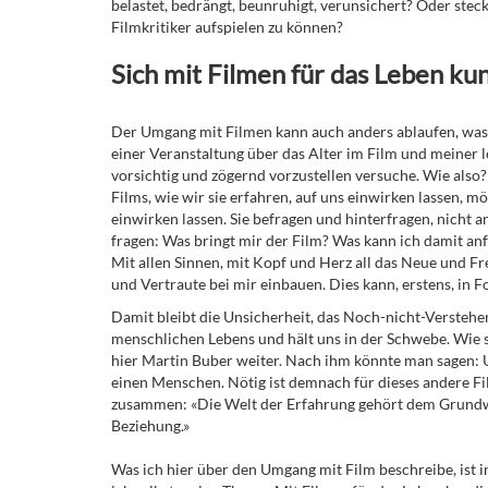
belastet, bedrängt, beunruhigt, verunsichert? Oder steckt
Filmkritiker aufspielen zu können?
Sich mit Filmen für das Leben k
Der Umgang mit Filmen kann auch anders ablaufen, was ic
einer Veranstaltung über das Alter im Film und meiner 
vorsichtig und zögernd vorzustellen versuche. Wie also?
Films, wie wir sie erfahren, auf uns einwirken lassen, 
einwirken lassen. Sie befragen und hinterfragen, nicht an
fragen: Was bringt mir der Film? Was kann ich damit an
Mit allen Sinnen, mit Kopf und Herz all das Neue und F
und Vertraute bei mir einbauen. Dies kann, erstens, in 
Damit bleibt die Unsicherheit, das Noch-nicht-Verstehe
menschlichen Lebens und hält uns in der Schwebe. Wie s
hier Martin Buber weiter. Nach ihm könnte man sagen: U
einen Menschen. Nötig ist demnach für dieses andere Fil
zusammen: «Die Welt der Erfahrung gehört dem Grundwo
Beziehung.»
Was ich hier über den Umgang mit Film beschreibe, ist i