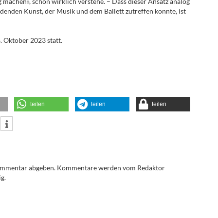
g machen», schon wirklich verstehe. – Dass dieser Ansatz analog
ldenden Kunst, der Musik und dem Ballett zutreffen könnte, ist
. Oktober 2023 statt.
teilen
teilen
teilen
Kommentar abgeben. Kommentare werden vom Redaktor
g.