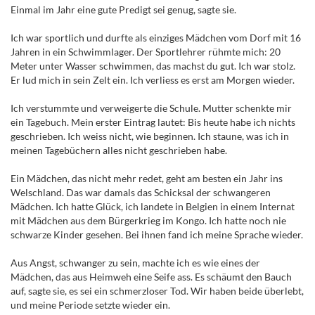
Einmal im Jahr eine gute Predigt sei genug, sagte sie.
Ich war sportlich und durfte als einziges Mädchen vom Dorf mit 16
Jahren in ein Schwimmlager. Der Sportlehrer rühmte mich: 20
Meter unter Wasser schwimmen, das machst du gut. Ich war stolz.
Er lud mich in sein Zelt ein. Ich verliess es erst am Morgen wieder.
Ich verstummte und verweigerte die Schule. Mutter schenkte mir
ein Tagebuch. Mein erster Eintrag lautet: Bis heute habe ich nichts
geschrieben. Ich weiss nicht, wie beginnen. Ich staune, was ich in
meinen Tagebüchern alles nicht geschrieben habe.
Ein Mädchen, das nicht mehr redet, geht am besten ein Jahr ins
Welschland. Das war damals das Schicksal der schwangeren
Mädchen. Ich hatte Glück, ich landete in Belgien in einem Internat
mit Mädchen aus dem Bürgerkrieg im Kongo. Ich hatte noch nie
schwarze Kinder gesehen. Bei ihnen fand ich meine Sprache wieder.
Aus Angst, schwanger zu sein, machte ich es wie eines der
Mädchen, das aus Heimweh eine Seife ass. Es schäumt den Bauch
auf, sagte sie, es sei ein schmerzloser Tod. Wir haben beide überlebt,
und meine Periode setzte wieder ein.