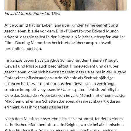
Edvard Munch: Pubertät, 1895
Alice Schmid hat ihr Leben lang über Kinder Filme gedreht und
geschrieben, bis sie vor dem Bild «Pubertät» von Edvard Munch
erkennt, dass sie selbst in der Jugend ein Missbrauchsopfer war. Ihr
Film «Burning Memories» berichtet darüber: anspruchsvoll,
persönlich, poetisch.
Ihr ganzes Leben hat sich Alice Schmid mit den Themen Kinder,
Gewalt und Missbrauch beschäftigt, Filme gedreht und darüber
geschrieben, ohne sich bewusst zu sein, dass sie selbst in der Jugend
Opfer eines Missbrauchs wurde. Was sie als Sechzehnjährige
erfahren hatte, war nicht nur aus dem Bewusstsein verdrängt,
sondern komplett vergessen. 50 Jahre später sieht sie zufällig in
Oslo das Gemälde «Pubertät» von Edvard Munch mit einem nackten
Mädchen und einem Schatten daneben, das sie schlagartig daran
erinnert, was ihr damals passiert ist.
Nach dem Missbrauchserlebnis ist sie verstummt, landet in einem
katholischen Mädcheninternat in Belgien, wo sie bei afrikanischen
Kriegskindern ihre Sprache wiederfindet. Doch der Schock der