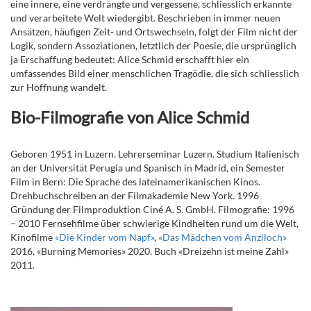
eine innere, eine verdrängte und vergessene, schliesslich erkannte
und verarbeitete Welt wiedergibt. Beschrieben in immer neuen
Ansätzen, häufigen Zeit- und Ortswechseln, folgt der Film nicht der
Logik, sondern Assoziationen, letztlich der Poesie, die ursprünglich
ja Erschaffung bedeutet: Alice Schmid erschafft hier ein
umfassendes Bild einer menschlichen Tragödie, die sich schliesslich
zur Hoffnung wandelt.
Bio-Filmografie von Alice Schmid
Geboren 1951 in Luzern. Lehrerseminar Luzern. Studium Italienisch
an der Universität Perugia und Spanisch in Madrid, ein Semester
Film in Bern: Die Sprache des lateinamerikanischen Kinos.
Drehbuchschreiben an der Filmakademie New York. 1996
Gründung der Filmproduktion Ciné A. S. GmbH. Filmografie: 1996
– 2010 Fernsehfilme über schwierige Kindheiten rund um die Welt,
Kinofilme
«Die Kinder vom Napf»
,
«Das Mädchen vom Änziloch»
2016, «Burning Memories» 2020. Buch «Dreizehn ist meine Zahl»
2011.