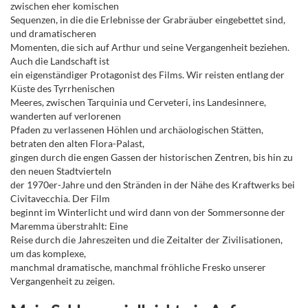
zwischen eher komischen
Sequenzen, in die die Erlebnisse der Grabräuber eingebettet sind,
und dramatischeren
Momenten, die sich auf Arthur und seine Vergangenheit beziehen.
Auch die Landschaft ist
ein eigenständiger Protagonist des Films. Wir reisten entlang der
Küste des Tyrrhenischen
Meeres, zwischen Tarquinia und Cerveteri, ins Landesinnere,
wanderten auf verlorenen
Pfaden zu verlassenen Höhlen und archäologischen Stätten,
betraten den alten Flora-Palast,
gingen durch die engen Gassen der historischen Zentren, bis hin zu
den neuen Stadtvierteln
der 1970er-Jahre und den Stränden in der Nähe des Kraftwerks bei
Civitavecchia. Der Film
beginnt im Winterlicht und wird dann von der Sommersonne der
Maremma überstrahlt: Eine
Reise durch die Jahreszeiten und die Zeitalter der Zivilisationen,
um das komplexe,
manchmal dramatische, manchmal fröhliche Fresko unserer
Vergangenheit zu zeigen.