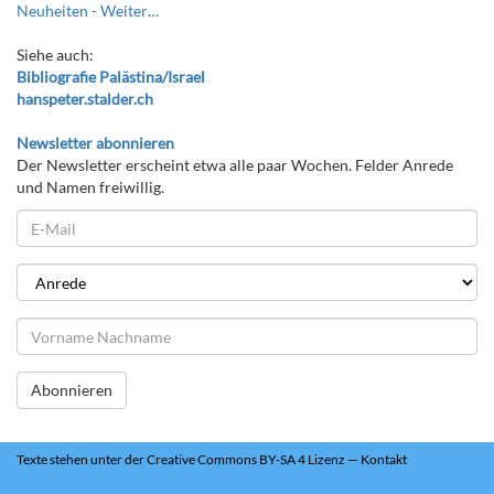
Neuheiten -
Weiter…
Siehe auch:
Bibliografie Palästina/Israel
hanspeter.stalder.ch
Newsletter abonnieren
Der Newsletter erscheint etwa alle paar Wochen. Felder Anrede
und Namen freiwillig.
Abonnieren
Texte
stehen unter der
Creative Commons BY-SA 4 Lizenz
—
Kontakt