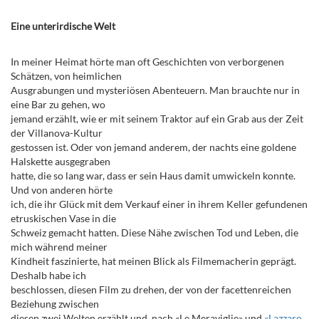
Eine unterirdische Welt
In meiner Heimat hörte man oft Geschichten von verborgenen
Schätzen, von heimlichen
Ausgrabungen und mysteriösen Abenteuern. Man brauchte nur in
eine Bar zu gehen, wo
jemand erzählt, wie er mit seinem Traktor auf ein Grab aus der Zeit
der Villanova-Kultur
gestossen ist. Oder von jemand anderem, der nachts eine goldene
Halskette ausgegraben
hatte, die so lang war, dass er sein Haus damit umwickeln konnte.
Und von anderen hörte
ich, die ihr Glück mit dem Verkauf einer in ihrem Keller gefundenen
etruskischen Vase in die
Schweiz gemacht hatten. Diese Nähe zwischen Tod und Leben, die
mich während meiner
Kindheit faszinierte, hat meinen Blick als Filmemacherin geprägt.
Deshalb habe ich
beschlossen, diesen Film zu drehen, der von der facettenreichen
Beziehung zwischen
diesen zwei Welten erzählt und, nach «Le Meraviglie» und
«Lazzaro