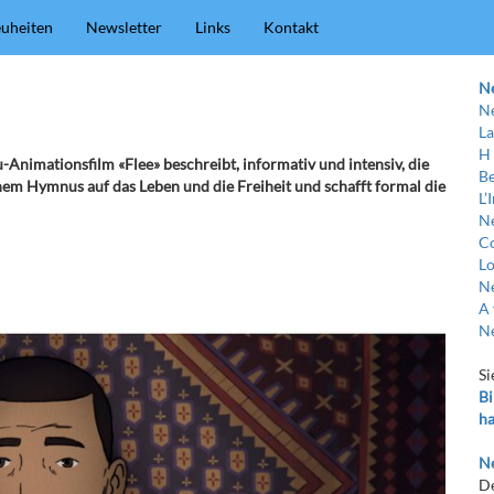
uheiten
Newsletter
Links
Kontakt
N
Ne
La
H
Animationsfilm «Flee» beschreibt, informativ und intensiv, die
Be
inem Hymnus auf das Leben und die Freiheit und schafft formal die
L’
Ne
C
Lo
Ne
A 
Ne
Si
Bi
ha
Ne
De