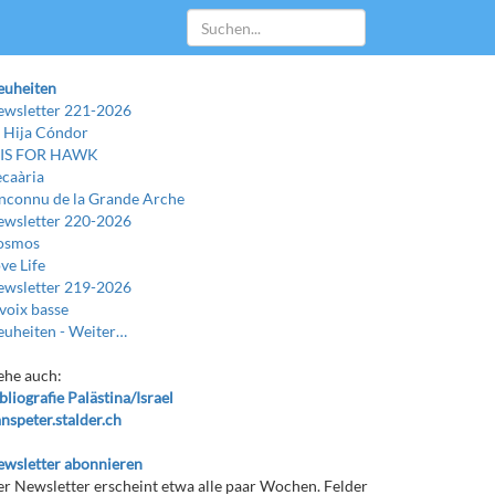
euheiten
wsletter 221-2026
 Hija Cóndor
 IS FOR HAWK
caària
Inconnu de la Grande Arche
wsletter 220-2026
osmos
ve Life
wsletter 219-2026
voix basse
uheiten -
Weiter…
ehe auch:
bliografie Palästina/Israel
nspeter.stalder.ch
wsletter abonnieren
r Newsletter erscheint etwa alle paar Wochen. Felder