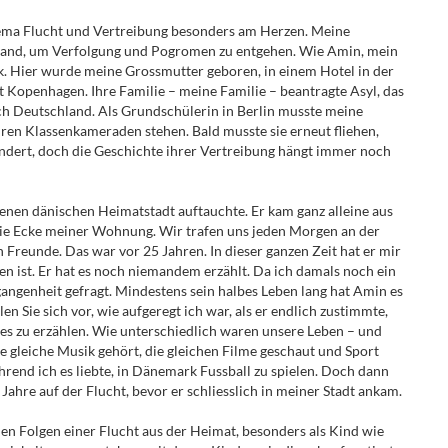
hema Flucht und Vertreibung besonders am Herzen. Meine
sland, um Verfolgung und Pogromen zu entgehen. Wie Amin, mein
k. Hier wurde meine Grossmutter geboren, in einem Hotel in der
 Kopenhagen. Ihre Familie – meine Familie – beantragte Asyl, das
h Deutschland. Als Grundschülerin in Berlin musste meine
hren Klassenkameraden stehen. Bald musste sie erneut fliehen,
undert, doch die Geschichte ihrer Vertreibung hängt immer noch
fenen dänischen Heimatstadt auftauchte. Er kam ganz alleine aus
m die Ecke meiner Wohnung. Wir trafen uns jeden Morgen an der
Freunde. Das war vor 25 Jahren. In dieser ganzen Zeit hat er mir
 ist. Er hat es noch niemandem erzählt. Da ich damals noch ein
rgangenheit gefragt. Mindestens sein halbes Leben lang hat Amin es
n Sie sich vor, wie aufgeregt ich war, als er endlich zustimmte,
lles zu erzählen. Wie unterschiedlich waren unsere Leben – und
ie gleiche Musik gehört, die gleichen Filme geschaut und Sport
während ich es liebte, in Dänemark Fussball zu spielen. Doch dann
Jahre auf der Flucht, bevor er schliesslich in meiner Stadt ankam.
hen Folgen einer Flucht aus der Heimat, besonders als Kind wie