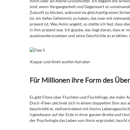
Amin oder als meine Grossmutter. Ich begann die Schwie
sind, wenn Vergangenheit und Gegenwart so voneinander 
Zukunft zu blicken, während sie gleichzeitig einen Sich
ist, ein tiefes Geheimnis zu haben, das man mit niemand
präsent ist. Was Amin angeht, so stellte ich fest, dass
in ihm präsent war. Ich glaube, das liegt daran, dass er n
auseinanderzusetzen und seine Geschichte zu erzählen: d
Kaspar und Amin wollen heiraten
Für Millionen ihre Form des Übe
Es gibt Filme über Fluchten und Flüchtlinge, die mehr Ac
Doch «Flee» zeichnet sich in einem doppelten Sinn aus a
beschreibt er, stellvertretend mit Amins Lebensgeschic
irgendwann auf der Erde in ihrer ganzen Breite und Un
der Psychologie das Leben von Amin ergründet, taucht d