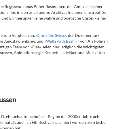
che Regisseur Jonas Poher Rasmussen, der Amin seit seiner
ionsfilm, in den er ab und zu Archivaufnahmen einstreut. So
rn und Erinnerungen, eine wahre und poetische Chronik einer
lme zum Vergleich an:
«Chris the Swiss»
, der Dokumentar-
im Jugoslawienkrieg, und
«Waltz with Bashir»
von Ari Folman,
rtigen Team von «Flee» seien hier lediglich die Wichtigsten
ussen, Animationsregie Kenneth Ladekjær und Musik Uno
ussen
 Drehbuchautor schuf seit Beginn der 2000er-Jahre acht
imat als auch an Filmfestivals prämiert wurden. Sein bisher
gewonnen hat.