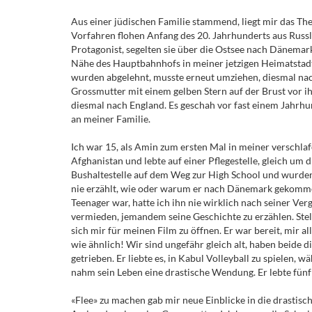
Aus einer jüdischen Familie stammend, liegt mir das T
Vorfahren flohen Anfang des 20. Jahrhunderts aus Rus
Protagonist, segelten sie über die Ostsee nach Dänemar
Nähe des Hauptbahnhofs in meiner jetzigen Heimatstadt
wurden abgelehnt, musste erneut umziehen, diesmal nac
Grossmutter mit einem gelben Stern auf der Brust vor i
diesmal nach England. Es geschah vor fast einem Jahrh
an meiner Familie.
Ich war 15, als Amin zum ersten Mal in meiner verschla
Afghanistan und lebte auf einer Pflegestelle, gleich u
Bushaltestelle auf dem Weg zur High School und wurden 
nie erzählt, wie oder warum er nach Dänemark gekommen
Teenager war, hatte ich ihn nie wirklich nach seiner Ve
vermieden, jemandem seine Geschichte zu erzählen. Stelle
sich mir für meinen Film zu öffnen. Er war bereit, mir a
wie ähnlich! Wir sind ungefähr gleich alt, haben beide d
getrieben. Er liebte es, in Kabul Volleyball zu spielen, 
nahm sein Leben eine drastische Wendung. Er lebte fünf 
«Flee» zu machen gab mir neue Einblicke in die drastisc