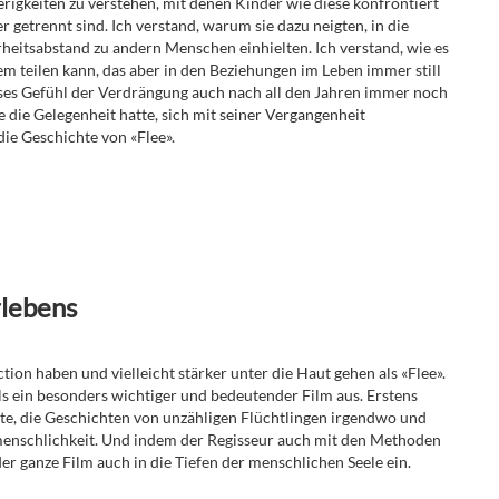
rigkeiten zu verstehen, mit denen Kinder wie diese konfrontiert
getrennt sind. Ich verstand, warum sie dazu neigten, in die
erheitsabstand zu andern Menschen einhielten. Ich verstand, wie es
em teilen kann, das aber in den Beziehungen im Leben immer still
 dieses Gefühl der Verdrängung auch nach all den Jahren immer noch
ie die Gelegenheit hatte, sich mit seiner Vergangenheit
ie Geschichte von «Flee».
rlebens
tion haben und vielleicht stärker unter die Haut gehen als «Flee».
ls ein besonders wichtiger und bedeutender Film aus. Erstens
hte, die Geschichten von unzähligen Flüchtlingen irgendwo und
menschlichkeit. Und indem der Regisseur auch mit den Methoden
er ganze Film auch in die Tiefen der menschlichen Seele ein.