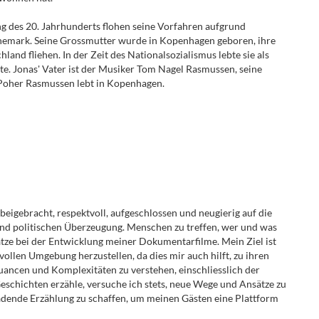
g des 20. Jahrhunderts flohen seine Vorfahren aufgrund
nemark. Seine Grossmutter wurde in Kopenhagen geboren, ihre
land fliehen. In der Zeit des Nationalsozialismus lebte sie als
ete. Jonas' Vater ist der Musiker Tom Nagel Rasmussen, seine
 Poher Rasmussen lebt in Kopenhagen.
eigebracht, respektvoll, aufgeschlossen und neugierig auf die
nd politischen Überzeugung. Menschen zu treffen, wer und was
ätze bei der Entwicklung meiner Dokumentarfilme. Mein Ziel ist
vollen Umgebung herzustellen, da dies mir auch hilft, zu ihren
Nuancen und Komplexitäten zu verstehen, einschliesslich der
Geschichten erzähle, versuche ich stets, neue Wege und Ansätze zu
ladende Erzählung zu schaffen, um meinen Gästen eine Plattform