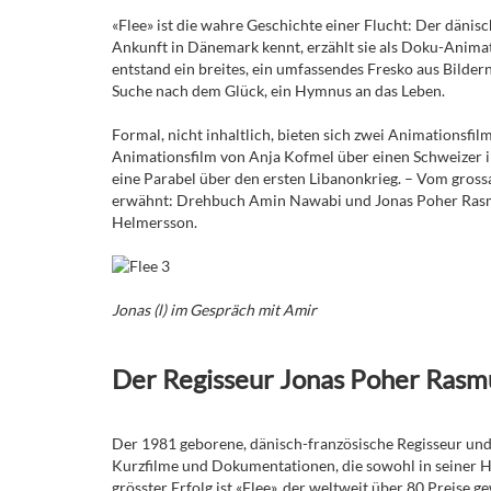
«Flee» ist die wahre Geschichte einer Flucht: Der dänis
Ankunft in Dänemark kennt, erzählt sie als Doku-Animat
entstand ein breites, ein umfassendes Fresko aus Bilde
Suche nach dem Glück, ein Hymnus an das Leben.
Formal, nicht inhaltlich, bieten sich zwei Animationsfi
Animationsfilm von Anja Kofmel über einen Schweizer 
eine Parabel über den ersten Libanonkrieg. – Vom grossa
erwähnt: Drehbuch Amin Nawabi und Jonas Poher Rasm
Helmersson.
Jonas (l) im Gespräch mit Amir
Der Regisseur Jonas Poher Rasm
Der 1981 geborene, dänisch-französische Regisseur und
Kurzfilme und Dokumentationen, die sowohl in seiner He
grösster Erfolg ist «Flee», der weltweit über 80 Preise 