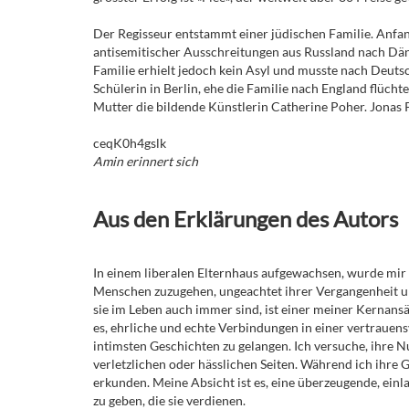
Der Regisseur entstammt einer jüdischen Familie. Anfan
antisemitischer Ausschreitungen aus Russland nach Dä
Familie erhielt jedoch kein Asyl und musste nach Deutsch
Schülerin in Berlin, ehe die Familie nach England flücht
Mutter die bildende Künstlerin Catherine Poher. Jonas
ceqK0h4gslk
Amin erinnert sich
Aus den Erklärungen des Autors
In einem liberalen Elternhaus aufgewachsen, wurde mir b
Menschen zuzugehen, ungeachtet ihrer Vergangenheit u
sie im Leben auch immer sind, ist einer meiner Kernans
es, ehrliche und echte Verbindungen in einer vertrauens
intimsten Geschichten zu gelangen. Ich versuche, ihre 
verletzlichen oder hässlichen Seiten. Während ich ihre 
erkunden. Meine Absicht ist es, eine überzeugende, ein
zu geben, die sie verdienen.