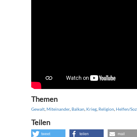
Themen
Gewalt
,
Miteinander
,
Balkan
,
Krieg
,
Religion
,
Helfen/Soz
Teilen
tweet
teilen
mail