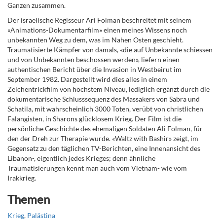
Ganzen zusammen.
Der israelische Regisseur Ari Folman beschreitet mit seinem
«Animations-Dokumentarfilm» einen meines Wissens noch
unbekannten Weg zu dem, was im Nahen Osten geschieht.
Traumatisierte Kämpfer von damals, «die auf Unbekannte schiessen
und von Unbekannten beschossen werden», liefern einen
authentischen Bericht über die Invasion in Westbeirut im
September 1982. Dargestellt wird dies alles in einem
Zeichentrickfilm von höchstem Niveau, lediglich ergänzt durch die
dokumentarische Schlusssequenz des Massakers von Sabra und
Schatila, mit wahrscheinlich 3000 Toten, verübt von christlichen
Falangisten, in Sharons glücklosem Krieg. Der Film ist die
persönliche Geschichte des ehemaligen Soldaten Ali Folman, für
den der Dreh zur Therapie wurde. «Waltz with Bashir» zeigt, im
Gegensatz zu den täglichen TV-Berichten, eine Innenansicht des
Libanon-, eigentlich jedes Krieges; denn ähnliche
Traumatisierungen kennt man auch vom Vietnam- wie vom
Irakkrieg.
Themen
Krieg
,
Palästina