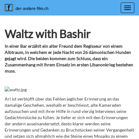
Toggl
der-andere-film.ch
navig
Waltz with Bashir
In einer Bar erzählt ein alter Freund dem Regisseur von einem
Albtraum, in welchem er jede Nacht von 26 dämonischen Hunden
gejagt wird. Die beiden kommen zum Schluss, dass ein
Zusammenhang mit ihrem Einsatz im ersten Libanonkrieg bestehen
muss.
Ari ist verblüfft über das Fehlen jeglicher Erinnerung an das
damalige Geschehen, weshalb er beschliesst, alte Kameraden
aufzusuchen und mit ihrer Hilfe in rund vierzig Interviews seine
Gedächtnislücke zu füllen. Je tiefer er sich mit den Erinnerungen
der andern auseinandersetzt, desto klarer werden seine
Erinnerungen und Gedanken zu Bruchstücken seiner Vergangenheit
und setzen sich allmählich wie die Steine eines Mosaiks zu einem