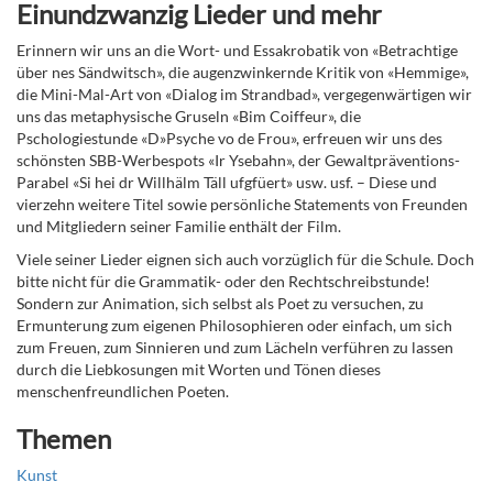
Einundzwanzig Lieder und mehr
Erinnern wir uns an die Wort- und Essakrobatik von «Betrachtige
über nes Sändwitsch», die augenzwinkernde Kritik von «Hemmige»,
die Mini-Mal-Art von «Dialog im Strandbad», vergegenwärtigen wir
uns das metaphysische Gruseln «Bim Coiffeur», die
Pschologiestunde «D»Psyche vo de Frou», erfreuen wir uns des
schönsten SBB-Werbespots «Ir Ysebahn», der Gewaltpräventions-
Parabel «Si hei dr Willhälm Täll ufgfüert» usw. usf. – Diese und
vierzehn weitere Titel sowie persönliche Statements von Freunden
und Mitgliedern seiner Familie enthält der Film.
Viele seiner Lieder eignen sich auch vorzüglich für die Schule. Doch
bitte nicht für die Grammatik- oder den Rechtschreibstunde!
Sondern zur Animation, sich selbst als Poet zu versuchen, zu
Ermunterung zum eigenen Philosophieren oder einfach, um sich
zum Freuen, zum Sinnieren und zum Lächeln verführen zu lassen
durch die Liebkosungen mit Worten und Tönen dieses
menschenfreundlichen Poeten.
Themen
Kunst