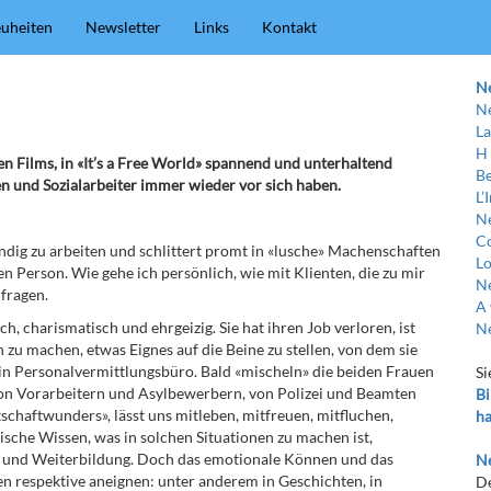
uheiten
Newsletter
Links
Kontakt
N
Ne
La
H
n Films, in «It’s a Free World» spannend und unterhaltend
Be
nen und Sozialarbeiter immer wieder vor sich haben.
L’
Ne
C
tändig zu arbeiten und schlittert promt in «lusche» Machenschaften
Lo
en Person. Wie gehe ich persönlich, wie mit Klienten, die zu mir
Ne
fragen.
A 
ch, charismatisch und ehrgeizig. Sie hat ihren Job verloren, ist
Ne
n zu machen, etwas Eignes auf die Beine zu stellen, von dem sie
in Personalvermittlungsbüro. Bald «mischeln» die beiden Frauen
Si
von Vorarbeitern und Asylbewerbern, von Polizei und Beamten
Bi
tschaftwunders», lässt uns mitleben, mitfreuen, mitfluchen,
ha
sche Wissen, was in solchen Situationen zu machen ist,
s- und Weiterbildung. Doch das emotionale Können und das
Ne
n respektive aneignen: unter anderem in Geschichten, in
De