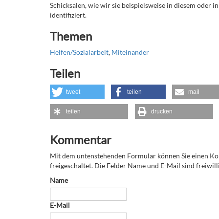
Schicksalen, wie wir sie beispielsweise in diesem oder 
identifiziert.
Themen
Helfen/Sozialarbeit
,
Miteinander
Teilen
tweet
teilen
mail
teilen
drucken
Kommentar
Mit dem untenstehenden Formular können Sie einen 
freigeschaltet. Die Felder Name und E-Mail sind freiwilli
Name
E-Mail