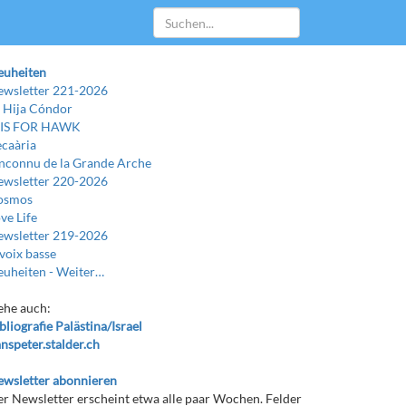
euheiten
wsletter 221-2026
 Hija Cóndor
 IS FOR HAWK
caària
Inconnu de la Grande Arche
wsletter 220-2026
osmos
ve Life
wsletter 219-2026
voix basse
uheiten -
Weiter…
ehe auch:
bliografie Palästina/Israel
nspeter.stalder.ch
wsletter abonnieren
r Newsletter erscheint etwa alle paar Wochen. Felder