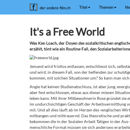
Titel
Themen
Ne
der-andere-film.ch
It's a Free World
Was Ken Loach, der Doyen des sozialkritischen englische
erzählt, tönt wie ein Routine-Fall, den Sozialarbeiterin
Jemand wird fristlos entlassen, entschliesst sich, selbs
und wird, in diesem Fall, von der helfenden zur schuldig
kommen, mit solchen Situationen um? So kann man sich 
Angie hat keinen Studienabschluss, ist aber jung, energis
aber fest entschlossen, etwas aus dieser miesen Situatio
leben kann. Mit ihrer Mitbewohnerin Rose gründet sie e
im undurchsichtigen Geschäft der Arbeitsvermittlung 
mit. Und all dies läuft ab im Herzen des «englischen Wir
mitbangen und mittrauernd. Das theoretische und prakti
bekommen die in der Sozialen Arbeit Tätigen in der Au
menschliche Format müssen sie sich anderswo erarbeite