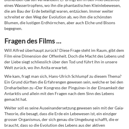
eines Wassertropfens, wo ihn die phantastischen Kleinlebewesen,
die am Bau der Erde beteiligt waren, entzücken. Immer weiter
schreitet er den Weg der Evolution ab, wo ihm die schönsten
Blumen, die lustigen Erdhörnchen, aber auch Elche und Bisons
begegnen.
Fragen des Films …
Will Alfred überhaupt zurück? Diese Frage steht im Raum, gibt dem
Film eine Dimension der Offenheit. Doch die Macht des Lebens und
der Liebe siegt schliesslich über den Tod und führt ihn in unsere
Welt zurück, wo ihn Anita erwartet.
Wie kam, fragt man sich, Hans-Ulrich Schlumpf zu diesem Thema?
Ein Grund dürften die Erfahrengen gewesen sein, welche er bei den
Dreharbeiten zu «Der Kongress der Pinguine» in der Einsamkeit der
Antarktis und allein mit den Fragen nach dem Sinn des Lebens
gemacht hat.
Weiter soll es seine Auseinandersetzung gewesen sein mit der Gaia-
Theorie, die besagt, dass die Erde ein Lebewesen ist, ein einziger
grosser Organismus, der sich genau die Umgebung schafft, die er
braucht, dass so die Evolution des Lebens aus der aktiven