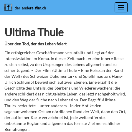
Toggl
der-andere-film.ch
navig
Ultima Thule
Über den Tod, der das Leben feiert
Ein erfolgreicher Geschäftsmann verunfallt und liegt auf der
Intensivstation im Koma. In dieser Zeit macht er eine innere Reise
zu sich selbst, zu den Ursprüngen des Lebens allgemein und zu
seiner Jugend. – Der Film «Ultima Thule – Eine Reise an den Rand
der Welt» des Schweizer Dokumentar- und Spielfilmautors Hans-
Ulrich Schlumpf bewegt sich auf zwei Ebenen. Eine erzählt die
Geschichte des Unfalls, des Sterbens und Wiedererwachens; die
andere schildert das nicht gelebte Leben, das jetzt nachgeholt wird,
und den Weg der Suche nach Lebenssinn. Der Begriff «Ultima
Thule» bedeutete – unter anderem - in der Antike den
sagenumwobenen Ort am nördlichen Rand der Welt, dann den Ort,
der auf keiner Karte verzeichnet ist, jede weit entfernte,
unbekannte Region und allgemein das fernste Ziel menschlicher
Bemühungen.