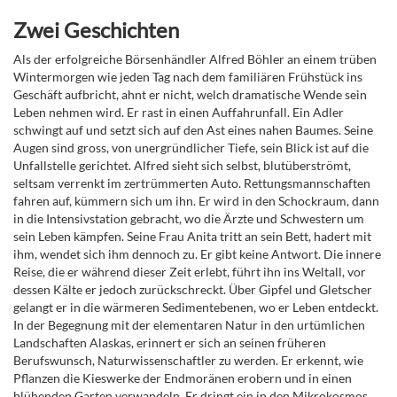
Zwei Geschichten
Als der erfolgreiche Börsenhändler Alfred Böhler an einem trüben
Wintermorgen wie jeden Tag nach dem familiären Frühstück ins
Geschäft aufbricht, ahnt er nicht, welch dramatische Wende sein
Leben nehmen wird. Er rast in einen Auffahrunfall. Ein Adler
schwingt auf und setzt sich auf den Ast eines nahen Baumes. Seine
Augen sind gross, von unergründlicher Tiefe, sein Blick ist auf die
Unfallstelle gerichtet. Alfred sieht sich selbst, blutüberströmt,
seltsam verrenkt im zertrümmerten Auto. Rettungsmannschaften
fahren auf, kümmern sich um ihn. Er wird in den Schockraum, dann
in die Intensivstation gebracht, wo die Ärzte und Schwestern um
sein Leben kämpfen. Seine Frau Anita tritt an sein Bett, hadert mit
ihm, wendet sich ihm dennoch zu. Er gibt keine Antwort. Die innere
Reise, die er während dieser Zeit erlebt, führt ihn ins Weltall, vor
dessen Kälte er jedoch zurückschreckt. Über Gipfel und Gletscher
gelangt er in die wärmeren Sedimentebenen, wo er Leben entdeckt.
In der Begegnung mit der elementaren Natur in den urtümlichen
Landschaften Alaskas, erinnert er sich an seinen früheren
Berufswunsch, Naturwissenschaftler zu werden. Er erkennt, wie
Pflanzen die Kieswerke der Endmoränen erobern und in einen
blühenden Garten verwandeln. Er dringt ein in den Mikrokosmos