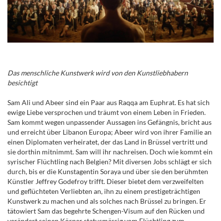
Das menschliche Kunstwerk wird von den Kunstliebhabern
besichtigt
Sam Ali und Abeer sind ein Paar aus Raqqa am Euphrat. Es hat sich
ewige Liebe versprochen und träumt von einem Leben in Frieden.
Sam kommt wegen unpassender Aussagen ins Gefängnis, bricht aus
und erreicht über Libanon Europa; Abeer wird von ihrer Familie an
einen Diplomaten verheiratet, der das Land in Brüssel vertritt und
sie dorthin mitnimmt. Sam will ihr nachreisen. Doch wie kommt ein
syrischer Flüchtling nach Belgien? Mit diversen Jobs schlägt er sich
durch, bis er die Kunstagentin Soraya und über sie den berühmten
Künstler Jeffrey Godefroy trifft. Dieser bietet dem verzweifelten
und geflüchteten Verliebten an, ihn zu einem prestigeträchtigen
Kunstwerk zu machen und als solches nach Brüssel zu bringen. Er
tätowiert Sam das begehrte Schengen-Visum auf den Rücken und
verändert seinen Körper statusmässig vom Flüchtling zum