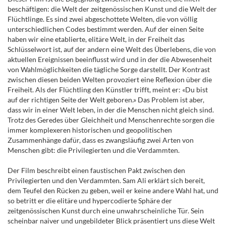
beschäftigen: die Welt der zeitgenössischen Kunst und die Welt der
Flüchtlinge. Es sind zwei abgeschottete Welten, die von völlig
unterschiedlichen Codes bestimmt werden. Auf der einen Seite
haben wir eine etablierte, elitäre Welt, in der Freiheit das
Schlüsselwort ist, auf der andern eine Welt des Überlebens, die von
aktuellen Ereignissen beeinflusst wird und in der die Abwesenheit
von Wahlmöglichkeiten die tägliche Sorge darstellt. Der Kontrast
zwischen diesen beiden Welten provoziert eine Reflexion über die
Freiheit. Als der Flüchtling den Künstler trifft, meint er: «Du bist
auf der richtigen Seite der Welt geboren.» Das Problem ist aber,
dass wir in einer Welt leben, in der die Menschen nicht gleich sind.
Trotz des Geredes über Gleichheit und Menschenrechte sorgen die
immer komplexeren historischen und geopolitischen
Zusammenhänge dafür, dass es zwangsläufig zwei Arten von
Menschen gibt: die Privilegierten und die Verdammten.
Der Film beschreibt einen faustischen Pakt zwischen den
Privilegierten und den Verdammten. Sam Ali erklärt sich bereit,
dem Teufel den Rücken zu geben, weil er keine andere Wahl hat, und
so betritt er die elitäre und hypercodierte Sphäre der
zeitgenössischen Kunst durch eine unwahrscheinliche Tür. Sein
scheinbar naiver und ungebildeter Blick präsentiert uns diese Welt