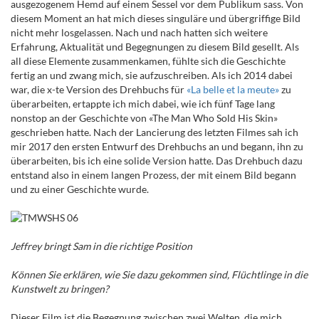
ausgezogenem Hemd auf einem Sessel vor dem Publikum sass. Von
diesem Moment an hat mich dieses singuläre und übergriffige Bild
nicht mehr losgelassen. Nach und nach hatten sich weitere
Erfahrung, Aktualität und Begegnungen zu diesem Bild gesellt. Als
all diese Elemente zusammenkamen, fühlte sich die Geschichte
fertig an und zwang mich, sie aufzuschreiben. Als ich 2014 dabei
war, die x-te Version des Drehbuchs für
«La belle et la meute»
zu
überarbeiten, ertappte ich mich dabei, wie ich fünf Tage lang
nonstop an der Geschichte von «The Man Who Sold His Skin»
geschrieben hatte. Nach der Lancierung des letzten Filmes sah ich
mir 2017 den ersten Entwurf des Drehbuchs an und begann, ihn zu
überarbeiten, bis ich eine solide Version hatte. Das Drehbuch dazu
entstand also in einem langen Prozess, der mit einem Bild begann
und zu einer Geschichte wurde.
Jeffrey bringt Sam in die richtige Position
Können Sie erklären, wie Sie dazu gekommen sind, Flüchtlinge in die
Kunstwelt zu bringen?
Dieser Film ist die Begegnung zwischen zwei Welten, die mich