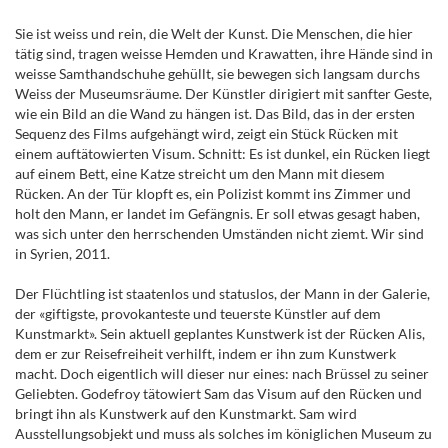
Sie ist weiss und rein, die Welt der Kunst. Die Menschen, die hier
tätig sind, tragen weisse Hemden und Krawatten, ihre Hände sind in
weisse Samthandschuhe gehüllt, sie bewegen sich langsam durchs
Weiss der Museumsräume. Der Künstler dirigiert mit sanfter Geste,
wie ein Bild an die Wand zu hängen ist. Das Bild, das in der ersten
Sequenz des Films aufgehängt wird, zeigt ein Stück Rücken mit
einem auftätowierten Visum. Schnitt: Es ist dunkel, ein Rücken liegt
auf einem Bett, eine Katze streicht um den Mann mit diesem
Rücken. An der Tür klopft es, ein Polizist kommt ins Zimmer und
holt den Mann, er landet im Gefängnis. Er soll etwas gesagt haben,
was sich unter den herrschenden Umständen nicht ziemt. Wir sind
in Syrien, 2011.
Der Flüchtling ist staatenlos und statuslos, der Mann in der Galerie,
der «giftigste, provokanteste und teuerste Künstler auf dem
Kunstmarkt». Sein aktuell geplantes Kunstwerk ist der Rücken Alis,
dem er zur Reisefreiheit verhilft, indem er ihn zum Kunstwerk
macht. Doch eigentlich will dieser nur eines: nach Brüssel zu seiner
Geliebten. Godefroy tätowiert Sam das Visum auf den Rücken und
bringt ihn als Kunstwerk auf den Kunstmarkt. Sam wird
Ausstellungsobjekt und muss als solches im königlichen Museum zu