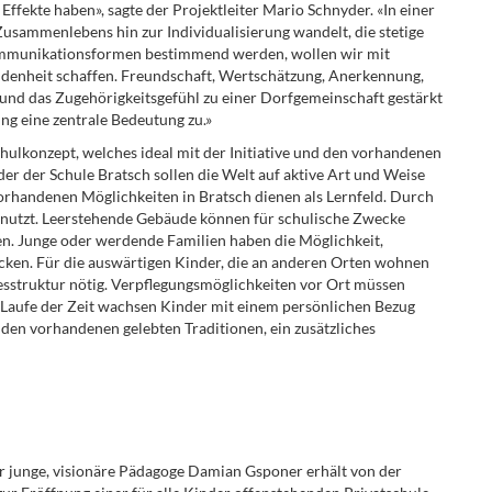
e Effekte haben», sagte der Projektleiter Mario Schnyder. «In einer
Zusammenlebens hin zur Individualisierung wandelt, die stetige
Kommunikationsformen bestimmend werden, wollen wir mit
ndenheit schaffen. Freundschaft, Wertschätzung, Anerkennung,
t und das Zugehörigkeitsgefühl zu einer Dorfgemeinschaft gestärkt
ng eine zentrale Bedeutung zu.»
ulkonzept, welches ideal mit der Initiative und den vorhandenen
er der Schule Bratsch sollen die Welt auf aktive Art und Weise
orhandenen Möglichkeiten in Bratsch dienen als Lernfeld. Durch
enutzt. Leerstehende Gebäude können für schulische Zwecke
. Junge oder werdende Familien haben die Möglichkeit,
hicken. Für die auswärtigen Kinder, die an anderen Orten wohnen
gesstruktur nötig. Verpflegungsmöglichkeiten vor Ort müssen
m Laufe der Zeit wachsen Kinder mit einem persönlichen Bezug
 den vorhandenen gelebten Traditionen, ein zusätzliches
r junge, visionäre Pädagoge Damian Gsponer erhält von der