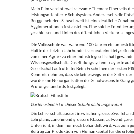
Mein Film vereint zwei relevante Themen: Einerseits d
leistungsorientierte Schulsystem. Andererseits die Ent
Berggemeinden. Schweizweit ist eine deutliche Zunahm
Agglomerationen festzustellen. Eine solche Entvölkerung
geschlossen und Linien des öffentlichen Verkehrs einges
Die Volksschule war während 100 Jahren ein unbestritte
Hälfte des letzten Jahrhunderts erneut eine tiefgreifen
von einer Agrar- zu einer Industriegesellschaft gewandel
Wissensgesellschaft. Das Bildungssystem reagierte auf d
Gesellschaft aufrüttelte: Beim Erscheinen der ersten PI
Kenntnis nehmen, dass sie keineswegs an der Spitze der 
wurde eine Neuorganisation des Schulwesens in Gang g
Prüfungsstandards festgelegt.
Gartenarbeit ist in dieser Schule nicht ungewohnt
Die Lehrerschaft äussert inzwischen grosse Zweifel an d
Lehrpläne, zunehmend grössere Klassen, aufwendigerer 
Unterricht, in dem nur noch behandelt wird, was zum gut
Beitrag zur Produktion von Humankapital für die erfolg