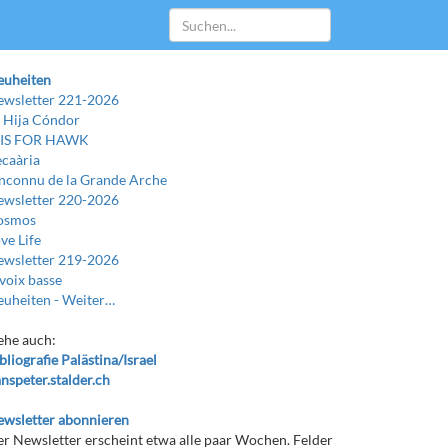
euheiten
wsletter 221-2026
 Hija Cóndor
 IS FOR HAWK
caària
Inconnu de la Grande Arche
wsletter 220-2026
osmos
ve Life
wsletter 219-2026
voix basse
uheiten -
Weiter…
ehe auch:
bliografie Palästina/Israel
nspeter.stalder.ch
wsletter abonnieren
r Newsletter erscheint etwa alle paar Wochen. Felder