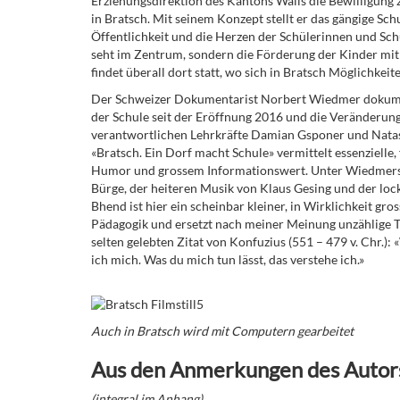
Erziehungsdirektion des Kantons Walls die Bewilligung 
in Bratsch. Mit seinem Konzept stellt er das gängige Sc
Öffentlichkeit und die Herzen der Schülerinnen und Sc
seht im Zentrum, sondern die Förderung der Kinder mit
findet überall dort statt, wo sich in Bratsch Möglichke
Der Schweizer Dokumentarist Norbert Wiedmer dokument
der Schule seit der Eröffnung 2016 und die Veränderung
verantwortlichen Lehrkräfte Damian Gsponer und Nata
«Bratsch. Ein Dorf macht Schule» vermittelt essenzielle,
Humor und grossem Informationswert. Unter Wiedmers R
Bürge, der heiteren Musik von Klaus Gesing und der lo
Bhend ist hier ein scheinbar kleiner, in Wirklichkeit gr
Pädagogik und ersetzt nach meiner Meinung unzählige The
selten gelebten Zitat von Konfuzius
(551 – 479 v. Chr.): «
ich mich. Was du mich tun lässt, das verstehe ich.»
Auch in Bratsch wird mit Computern gearbeitet
Aus den Anmerkungen des Autor
(integral im Anhang)