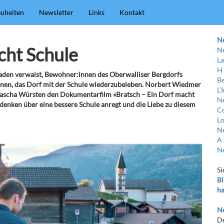
uheiten
Newsletter
Links
Kontakt
N
cht Schule
Ne
La
H
rfladen verwaist, Bewohner:innen des Oberwalliser Bergdorfs
Be
benen, das Dorf mit der Schule wiederzubeleben. Norbert Wiedmer
L’
tascha Würsten den Dokumentarfilm «Bratsch – Ein Dorf macht
Ne
hdenken über eine bessere Schule anregt und die Liebe zu diesem
C
Lo
Ne
A 
Ne
Si
Bi
ha
Ne
De