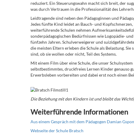
reduziert. Ein Steuerungswahn macht sich breit, der sugg
was durch Vertrauen in die Professionalität des Lehrerh
Leidtragende sind neben den Pädagoginnen und Pädagogen
Jedes fünfte Kind leidet an Bauch- und Kopfschmerzen, S
weiterführende Schulen nehmen Aufmerksamkeitsdefizits
sonderpädagogischen Bedürfnissen wie Logopädie- und 
fünfzehn Jahren. Schulverweigerer und suizidgefährdet
die meisten Eltern erleben die Schule als Belastung. Si
sind, ob sie wollen oder nicht, Teil des Systems.
Mit einem Film über eine Schule, die unser Schulsystem a
selbstbestimmtes, druckfreies Lernen Kinder genauso gu
Erwerbsleben vorbereiten und dabei erst noch einen Bei
Die Beziehung mit den Kindern ist und bleibt das Wichti
Weiterführende Informationen
Aus einem Gespräch mit dem Pädagogen Damian Gspon
Webseite der Schule Bratsch