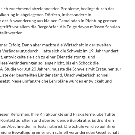
ie sich zunehmend abzeichnenden Probleme, bedingt durch das
völkerung in abgelegenen Dörfern, insbesondere in
e der Abwanderung aus kleinen Gemeinden in Richtung grosser
 trifft vor allem die Bergdörfer. Als Folge davon müssen Schulen
tellt werden.
ner Erfolg. Dann aber machte die Wirtschaft in der zweiten
de Veränderung durch. Hatte sich die Schweiz im 19. Jahrhundert
t, entwickelte sie sich zu einer Dienstleistungs- und
iese Veränderungen so lange nicht, bis ein Schock die
SA-Studie vor gut 20 Jahren, musste die Schweiz mit Erstaunen zur
Liste der beurteilten Länder stand. Unschweizerisch schnell
esetzt. Neue umfangreiche Lehrpläne wurden entwickelt und
iesen Reformen. Ihre Kritikpunkte sind Praxisferne, überfüllte
Kontakt zu Eltern und überbordende Bürokratie. Es droht ein
en Abschneiden in Tests nötig ist. Die Schule wird so auf ihren
reiche Bewältigung einer sich schnell verändernden Gesellschaft