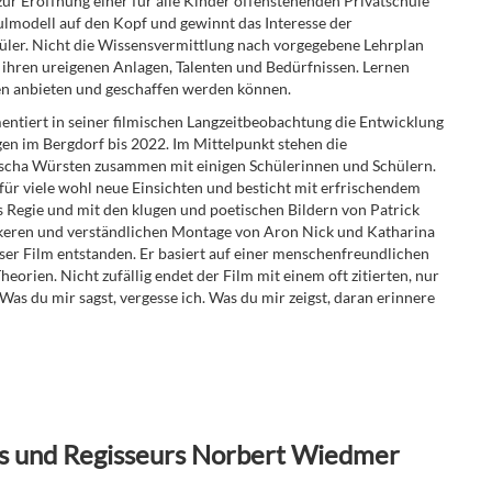
zur Eröffnung einer für alle Kinder offenstehenden Privatschule
hulmodell auf den Kopf und gewinnt das Interesse der
hüler. Nicht die Wissensvermittlung nach vorgegebene Lehrplan
 ihren ureigenen Anlagen, Talenten und Bedürfnissen. Lernen
iten anbieten und geschaffen werden können.
iert in seiner filmischen Langzeitbeobachtung die Entwicklung
en im Bergdorf bis 2022. Im Mittelpunkt stehen die
scha Würsten zusammen mit einigen Schülerinnen und Schülern.
 für viele wohl neue Einsichten und besticht mit erfrischendem
egie und mit den klugen und poetischen Bildern von Patrick
ckeren und verständlichen Montage von Aron Nick und Katharina
osser Film entstanden. Er basiert auf einer menschenfreundlichen
orien. Nicht zufällig endet der Film mit einem oft zitierten, nur
Was du mir sagst, vergesse ich. Was du mir zeigst, daran erinnere
s und Regisseurs Norbert Wiedmer