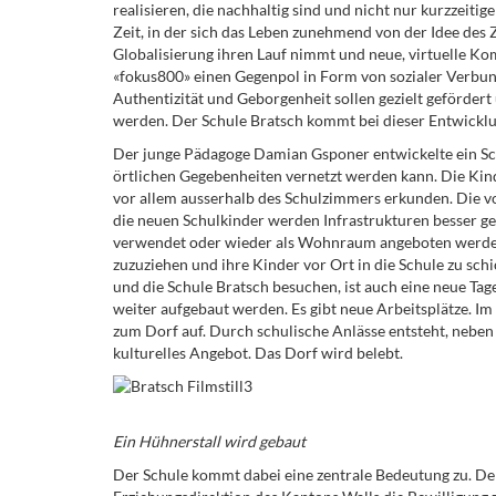
realisieren, die nachhaltig sind und nicht nur kurzzeitig
Zeit, in der sich das Leben zunehmend von der Idee des 
Globalisierung ihren Lauf nimmt und neue, virtuelle 
«fokus800» einen Gegenpol in Form von sozialer Verbu
Authentizität und Geborgenheit sollen gezielt geförder
werden. Der Schule Bratsch kommt bei dieser Entwicklu
Der junge Pädagoge Damian Gsponer entwickelte ein Sch
örtlichen Gegebenheiten vernetzt werden kann. Die Kind
vor allem ausserhalb des Schulzimmers erkunden. Die v
die neuen Schulkinder werden Infrastrukturen besser g
verwendet oder wieder als Wohnraum angeboten werden
zuzuziehen und ihre Kinder vor Ort in die Schule zu sc
und die Schule Bratsch besuchen, ist auch eine neue Ta
weiter aufgebaut werden. Es gibt neue Arbeitsplätze. I
zum Dorf auf. Durch schulische Anlässe entsteht, neben
kulturelles Angebot. Das Dorf wird belebt.
Ein Hühnerstall wird gebaut
Der Schule kommt dabei eine zentrale Bedeutung zu. De