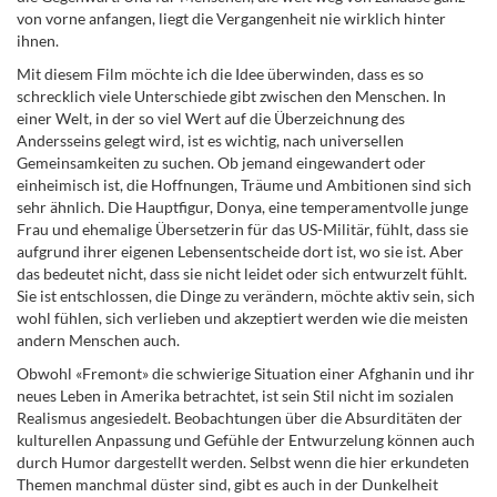
von vorne anfangen, liegt die Vergangenheit nie wirklich hinter
ihnen.
Mit diesem Film möchte ich die Idee überwinden, dass es so
schrecklich viele Unterschiede gibt zwischen den Menschen. In
einer Welt, in der so viel Wert auf die Überzeichnung des
Andersseins gelegt wird, ist es wichtig, nach universellen
Gemeinsamkeiten zu suchen. Ob jemand eingewandert oder
einheimisch ist, die Hoffnungen, Träume und Ambitionen sind sich
sehr ähnlich. Die Hauptfigur, Donya, eine temperamentvolle junge
Frau und ehemalige Übersetzerin für das US-Militär, fühlt, dass sie
aufgrund ihrer eigenen Lebensentscheide dort ist, wo sie ist. Aber
das bedeutet nicht, dass sie nicht leidet oder sich entwurzelt fühlt.
Sie ist entschlossen, die Dinge zu verändern, möchte aktiv sein, sich
wohl fühlen, sich verlieben und akzeptiert werden wie die meisten
andern Menschen auch.
Obwohl «Fremont» die schwierige Situation einer Afghanin und ihr
neues Leben in Amerika betrachtet, ist sein Stil nicht im sozialen
Realismus angesiedelt. Beobachtungen über die Absurditäten der
kulturellen Anpassung und Gefühle der Entwurzelung können auch
durch Humor dargestellt werden. Selbst wenn die hier erkundeten
Themen manchmal düster sind, gibt es auch in der Dunkelheit