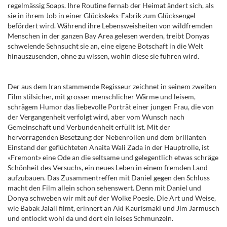
regelmässig Soaps. Ihre Routine fernab der Heimat ändert sich, als
sie in ihrem Job in einer Glückskeks-Fabrik zum Glücksengel
befördert wird. Während ihre Lebensweisheiten von wildfremden
Menschen in der ganzen Bay Area gelesen werden, treibt Donyas
schwelende Sehnsucht sie an, eine eigene Botschaft in die Welt
hinauszusenden, ohne zu wissen, wohin diese sie führen wird.
Der aus dem Iran stammende Regisseur zeichnet in seinem zweiten
Film stilsicher, mit grosser menschlicher Wärme und leisem,
schrägem Humor das liebevolle Porträt einer jungen Frau, die von
der Vergangenheit verfolgt wird, aber vom Wunsch nach
Gemeinschaft und Verbundenheit erfüllt ist. Mit der
hervorragenden Besetzung der Nebenrollen und dem brillanten
Einstand der geflüchteten Anaita Wali Zada in der Hauptrolle, ist
«Fremont» eine Ode an die seltsame und gelegentlich etwas schräge
Schönheit des Versuchs, ein neues Leben in einem fremden Land
aufzubauen. Das Zusammentreffen mit Daniel gegen den Schluss
macht den Film allein schon sehenswert. Denn mit Daniel und
Donya schweben wir mit auf der Wolke Poesie. Die Art und Weise,
wie Babak Jalali filmt, erinnert an Aki Kaurismäki und Jim Jarmusch
und entlockt wohl da und dort ein leises Schmunzeln.