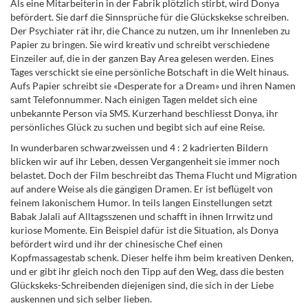
Als eine Mitarbeiterin in der Fabrik plötzlich stirbt, wird Donya
befördert. Sie darf die Sinnsprüche für die Glückskekse schreiben.
Der Psychiater rät ihr, die Chance zu nutzen, um ihr Innenleben zu
Papier zu bringen. Sie wird kreativ und schreibt verschiedene
Einzeiler auf, die in der ganzen Bay Area gelesen werden. Eines
Tages verschickt sie eine persönliche Botschaft in die Welt hinaus.
Aufs Papier schreibt sie «Desperate for a Dream» und ihren Namen
samt Telefonnummer. Nach einigen Tagen meldet sich eine
unbekannte Person via SMS. Kurzerhand beschliesst Donya, ihr
persönliches Glück zu suchen und begibt sich auf eine Reise.
In wunderbaren schwarzweissen und 4 : 2 kadrierten Bildern
blicken wir auf ihr Leben, dessen Vergangenheit sie immer noch
belastet. Doch der Film beschreibt das Thema Flucht und Migration
auf andere Weise als die gängigen Dramen. Er ist beflügelt von
feinem lakonischem Humor. In teils langen Einstellungen setzt
Babak Jalali auf Alltagsszenen und schafft in ihnen Irrwitz und
kuriose Momente. Ein Beispiel dafür ist die Situation, als Donya
befördert wird und ihr der chinesische Chef einen
Kopfmassagestab schenk. Dieser helfe ihm beim kreativen Denken,
und er gibt ihr gleich noch den Tipp auf den Weg, dass die besten
Glückskeks-Schreibenden diejenigen sind, die sich in der Liebe
auskennen und sich selber lieben.