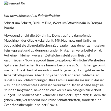
Mit dem chinesischen Fabrikdirektor
Schritt um Schritt, Bild um Bild, Wort um Wort hinein in Donyas
Poesie
Abwesend blickt die 20-jährige Donya auf die dampfenden
Maschinen der Glückskeksfabrik. Mit Haarnetz und Uniform
beobachtet sie die metallischen Zapfsäulen, aus denen zähflüssiger
Teig gepresst und zu dünnen, runden Plätzchen verarbeitet wird.
Auf einem kleinen weissen Zettelchen steht zum Beispiel
geschrieben «Now is a good time to explore.» Ähnliche Weisheiten
legt sie in die flachen Kekse hinein, bevor sie zu Schiffchen geformt
werden. Die Arbeit ist monoton und langweilig, doch gibt es nette
Arbeitskolleginnen. Aber Donya hat noch andere Probleme, so
leidet sie an Schlafstörungen. Ihre Familie musste sie zurücklassen,
was ihr ein schlechtes Gewissen verursacht. Jeden Abend liegt sie
Stunden lang wach, bevor der Wecker sie am Morgen zur Arbeit
klingelt. Sie braucht Medikamente. Doch der Psychiater, zu dem sie
gehen kann, verschreibt ihre keine Schlaftabletten, sondern eine
Gesprächstherapie in seiner Praxis.