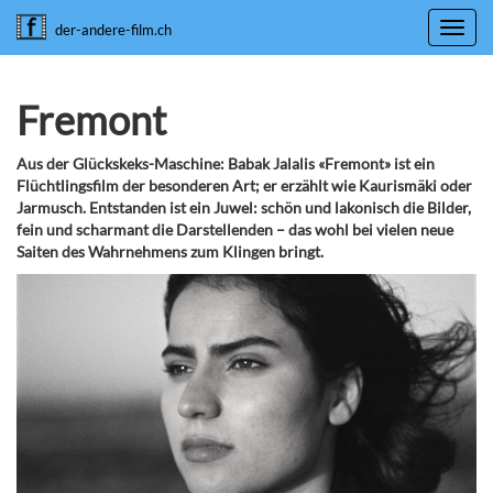
Toggl
der-andere-film.ch
navig
Fremont
Aus der Glückskeks-Maschine: Babak Jalalis «Fremont» ist ein
Flüchtlingsfilm der besonderen Art; er erzählt wie Kaurismäki oder
Jarmusch. Entstanden ist ein Juwel: schön und lakonisch die Bilder,
fein und scharmant die Darstellenden – das wohl bei vielen neue
Saiten des Wahrnehmens zum Klingen bringt.