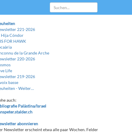
euheiten
wsletter 221-2026
 Hija Cóndor
 IS FOR HAWK
caària
Inconnu de la Grande Arche
wsletter 220-2026
osmos
ve Life
wsletter 219-2026
voix basse
uheiten -
Weiter…
ehe auch:
bliografie Palästina/Israel
nspeter.stalder.ch
wsletter abonnieren
r Newsletter erscheint etwa alle paar Wochen. Felder