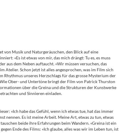
tet von Musik und Naturgeräuschen, den Blick auf eine
niert: «Es ist etwas von mir, das mich drängt: Tu es, es muss
, der aus dem Neben auftaucht. «Wir müssen versuchen, das
im Atelier. Schon jetzt ist alles angesprochen, was im Film sich
en Rhythmus unseres Herzschlags für das grosse Mysterium der
 Wie Ober- und Untertöne bringt der Film von Patrick Thurston
formationen über die Greina und die Strukturen der Kunstwerke
etrachten und Sinnieren einladen.
ser: «Ich habe das Gefühl, wenn ich etwas tue, hat das immer
t nennen. Es ist meine Arbeit. Meine Art, etwas zu tun, etwas
d tauschen beide ihre Erfahrungen beim Wandern. «Greina ist ein
gen Ende des Films: «Ich glaube, alles was wir im Leben tun, ist