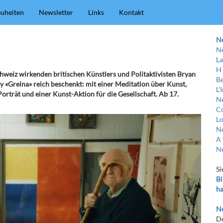
uheiten
Newsletter
Links
Kontakt
N
Ne
La
H
Schweiz wirkenden britischen Künstlers und Politaktivisten Bryan
Be
 «Greina» reich beschenkt: mit einer Meditation über Kunst,
L’
orträt und einer Kunst-Aktion für die Gesellschaft. Ab 17.
Ne
C
Lo
Ne
A 
Ne
Si
Bi
ha
Ne
De