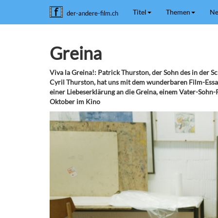
Titel
Themen
Ne
der-andere-film.ch
Greina
Viva la Greina!: Patrick Thurston, der Sohn des in der 
Cyril Thurston, hat uns mit dem wunderbaren Film-Essay
einer Liebeserklärung an die Greina, einem Vater-Sohn-P
Oktober im Kino