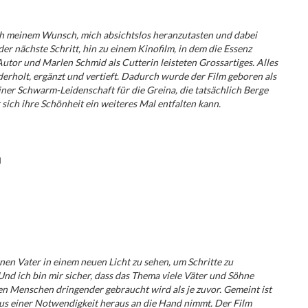
ch meinem Wunsch, mich absichtslos heranzutasten und dabei
er nächste Schritt, hin zu einem Kinofilm, in dem die Essenz
utor und Marlen Schmid als Cutterin leisteten Grossartiges. Alles
rholt, ergänzt und vertieft. Dadurch wurde der Film geboren als
ner Schwarm-Leidenschaft für die Greina, die tatsächlich Berge
sich ihre Schönheit ein weiteres Mal entfalten kann.
nen Vater in einem neuen Licht zu sehen, um Schritte zu
d ich bin mir sicher, dass das Thema viele Väter und Söhne
len Menschen dringender gebraucht wird als je zuvor. Gemeint ist
 aus einer Notwendigkeit heraus an die Hand nimmt. Der Film