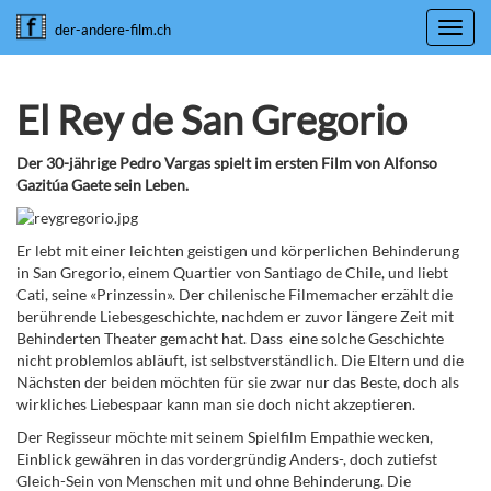
Toggl
der-andere-film.ch
navig
El Rey de San Gregorio
Der 30-jährige Pedro Vargas spielt im ersten Film von Alfonso
Gazitúa Gaete sein Leben.
Er lebt mit einer leichten geistigen und körperlichen Behinderung
in San Gregorio, einem Quartier von Santiago de Chile, und liebt
Cati, seine «Prinzessin». Der chilenische Filmemacher erzählt die
berührende Liebesgeschichte, nachdem er zuvor längere Zeit mit
Behinderten Theater gemacht hat. Dass eine solche Geschichte
nicht problemlos abläuft, ist selbstverständlich. Die Eltern und die
Nächsten der beiden möchten für sie zwar nur das Beste, doch als
wirkliches Liebespaar kann man sie doch nicht akzeptieren.
Der Regisseur möchte mit seinem Spielfilm Empathie wecken,
Einblick gewähren in das vordergründig Anders-, doch zutiefst
Gleich-Sein von Menschen mit und ohne Behinderung. Die