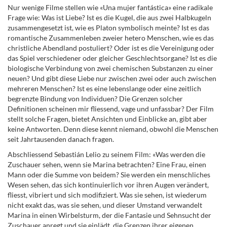
Nur wenige Filme stellen wie «Una mujer fantástica
»
eine radikale
Frage wie: Was ist Liebe? Ist es die Kugel, die aus zwei Halbkugeln
zusammengesetzt ist, wie es Platon symbolisch meinte? Ist es das
romantische Zusammenleben zweier hetero Menschen, wie es das
christliche Abendland postuliert? Oder ist es die Vereinigung oder
das Spiel verschiedener oder gleicher Geschlechtsorgane? Ist es die
biologische Verbindung von zwei chemischen Substanzen zu einer
neuen? Und gibt diese Liebe nur zwischen zwei oder auch zwischen
mehreren Menschen? Ist es eine lebenslange oder eine zeitlich
begrenzte Bindung von Individuen? Die Grenzen solcher
Definitionen scheinen mir fliessend, vage und unfassbar? Der Film
stellt solche Fragen, bietet Ansichten und Einblicke an, gibt aber
keine Antworten. Denn diese kennt niemand, obwohl die Menschen
seit Jahrtausenden danach fragen.
Abschliessend Sebastián Lelio zu seinem Film: «Was werden die
Zuschauer sehen, wenn sie Marina betrachten? Eine Frau, einen
Mann oder die Summe von beidem? Sie werden ein menschliches
Wesen sehen, das sich kontinuierlich vor ihren Augen verändert,
fliesst, vibriert und sich modifiziert. Was sie sehen, ist wiederum
nicht exakt das, was sie sehen, und dieser Umstand verwandelt
Marina in einen Wirbelsturm, der die Fantasie und Sehnsucht der
Zuschauer anregt und sie einlädt, die Grenzen ihrer eigenen