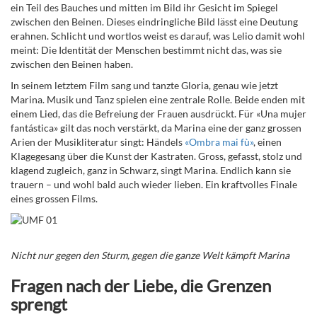
ein Teil des Bauches und mitten im Bild ihr Gesicht im Spiegel
zwischen den Beinen. Dieses eindringliche Bild lässt eine Deutung
erahnen. Schlicht und wortlos weist es darauf, was Lelio damit wohl
meint: Die Identität der Menschen bestimmt nicht das, was sie
zwischen den Beinen haben.
In seinem letztem Film sang und tanzte Gloria, genau wie jetzt
Mari
na. Musik und Tanz spielen eine zentrale Rolle. Beide enden mit
einem Lied, das die Befreiung der Frauen ausdrückt. Für «Una mujer
fantástica» gilt das noch verstärkt, da Marina eine der ganz grossen
Arien der Musikliteratur singt: Händels
«Ombra mai fù»
, einen
Klagegesang über die Kunst der Kastraten. Gross, gefasst, stolz und
klagend zugleich, ganz in Schwarz, singt Marina. Endlich kann sie
trauern – und wohl bald auch wieder lieben. Ein kraftvolles Finale
eines grossen Films.
Nicht nur gegen den Sturm, gegen die ganze Welt kämpft Marina
Fragen nach der Liebe, die Grenzen
sprengt