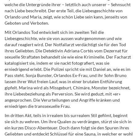
welche die Untergründe ihrer – letztlich auch unserer – Sehnsucht
nach Liebe beschreibt. Der erste Teil, die Liebesgeschichte von
Orlando und Maria, zeigt, wie schön Liebe sein kann, jenseits von
Geboten und Verboten.
Mit Orlandos Tod entwickelt sich im zweiten Teil die
Liebesgeschichte, wie sie von aussen wahrgenommen und wie
darauf reagiert wird. Der Notfallarzt verdächtigt sie für den Tod
ihres Geliebten. Die Detektivin Adriana Cortés
vom Dezernat für
sexuelle Straftaten
behandelt sie wie eine Kriminelle. Der Facharzt
katalogisiert sie, indem er sie nackt fotografiert, was sie
erniedrigend erlebt. Die Polizei spricht sie mit Daniel an, wie es im
Pass steht. Sonja Bunster, Orlandos Ex-Frau, und ihr Sohn Bruno
lassen ihrer Wut freien Lauf, was in einer brutalen Entführung
gipfelt.
Marina wird als Missgeburt, Chimäre, Monster bezeichnet,
ihre Liebesbeziehung als Perversion. Sie wird geduzt, mit «er»
angesprochen.
Die Verurteilungen und Angriffe kränken und
erniedrigen die transsexuelle Frau.
Im dritten Akt, teils in irrealem bis surrealem Stil gefilmt, beginnt
sie sich zu wehren. Um ihre Qualen zu verdrängen, stürzt sie sich in
ein kurzes Disco-Abenteuer. Doch dann folgt sie den Spuren ihres
Geliebten und entdeckt Schlüssel für eine Sauna, in welcher er wohl