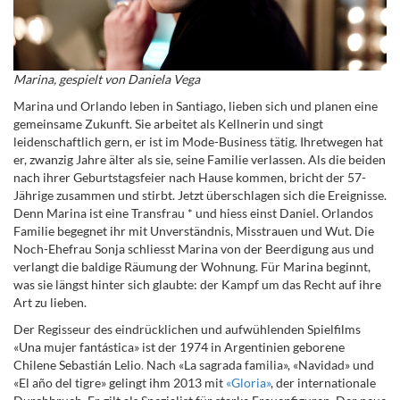
Marina, gespielt von Daniela Vega
Marina und Orlando leben in Santiago, lieben sich und planen eine
gemeinsame Zukunft. Sie arbeitet als Kellnerin und singt
leidenschaftlich gern, er ist im Mode-Business tätig. Ihretwegen hat
er, zwanzig Jahre älter als sie, seine Familie verlassen. Als die beiden
nach ihrer Geburtstagsfeier nach Hause kommen, bricht der 57-
Jährige zusammen und stirbt. Jetzt überschlagen sich die Ereignisse.
Denn Marina
ist eine Transfrau * und hiess einst Daniel. Orlandos
Familie begegnet ihr mit Unverständnis, Misstrauen und Wut. Die
Noch-Ehefrau Sonja schliesst Marina von der Beerdigung aus und
verlangt die baldige Räumung der Wohnung. Für Marina beginnt,
was sie längst hinter sich glaubte: der Kampf um das Recht auf ihre
Art zu lieben.
Der Regisseur des eindrücklichen und aufwühlenden Spielfilms
«Una mujer fantástica» ist der 1974 in Argentinien geborene
Chilene Sebastián Lelio
.
Nach «La sagrada familia», «Navidad» und
«El año del tigre» gelingt ihm 2013 mit
«Gloria»
, der internationale