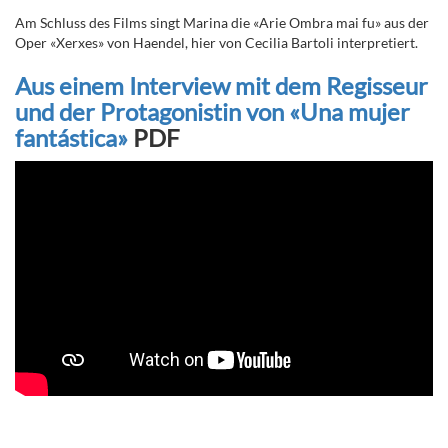
Am Schluss des Films singt Marina die
«
Arie Ombra mai fu
»
aus der
Oper
«
Xerxes
»
von Haendel, hier von Cecilia Bartoli interpretiert.
Aus einem Interview mit dem Regisseur
und der Protagonistin von «Una mujer
fantástica»
PDF
Regie: Sebastián Lelio, Produktion: 2017, Länge: 104 min, Verleih:
Pathé