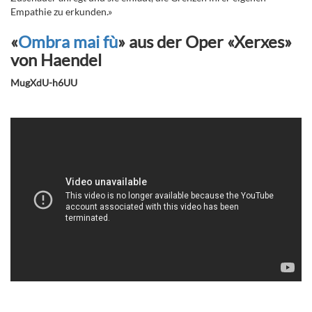
Empathie zu erkunden.»
«
Ombra mai fù
» aus der Oper «Xerxes»
von Haendel
MugXdU-h6UU