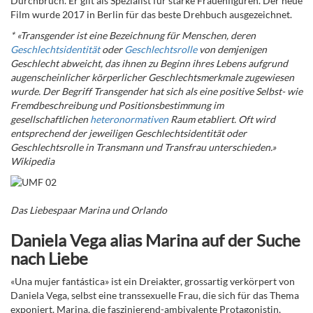
Durchbruch. Er gilt als Spezialist für starke Frauenfiguren. Der neue
Film wurde 2017 in Berlin für das beste Drehbuch ausgezeichnet.
*
«Transgender
ist eine Bezeichnung für Menschen, deren
Geschlechtsidentität
oder
Geschlechtsrolle
von demjenigen
Geschlecht abweicht, das ihnen zu Beginn ihres Lebens aufgrund
augenscheinlicher körperlicher Geschlechtsmerkmale zugewiesen
wurde. Der Begriff Transgender hat sich als eine positive Selbst- wie
Fremdbeschreibung und Positionsbestimmung im
gesellschaftlichen
heteronormativen
Raum etabliert.
Oft wird
entsprechend der jeweiligen Geschlechtsidentität oder
Geschlechtsrolle in Transmann und Transfrau unterschieden.»
Wikipedia
Das Liebespaar Marina und Orlando
Daniela Vega alias Marina auf der Suche
nach Liebe
«Una mujer fantástica» ist ein Dreiakter, grossartig verkörpert von
Daniela Vega, selbst eine transsexuelle Frau, die sich für das Thema
exponiert. Marina, die faszinierend-ambivalente Protagonistin,