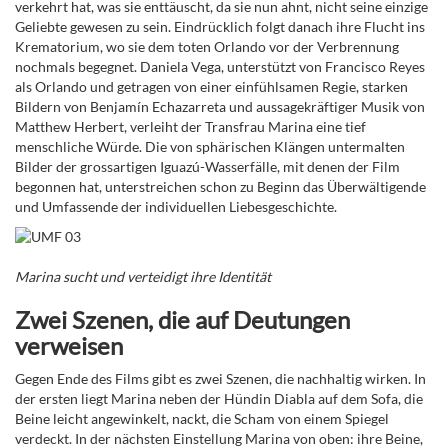
verkehrt hat, was sie enttäuscht, da sie nun ahnt, nicht seine einzige
Geliebte gewesen zu sein. Eindrücklich folgt danach ihre Flucht ins
Krematorium, wo sie dem toten Orlando vor der Verbrennung
nochmals begegnet. Daniela Vega, unterstützt von Francisco Reyes
als Orlando und getragen von einer einfühlsamen Regie, starken
Bildern
von Benjamín Echazarreta
und aussagekräftiger Musik von
Matthew Herbert
, verleiht der Transfrau Marina eine tief
menschliche Würde. Die von sphärischen Klängen untermalten
Bilder der grossartigen Iguazú-Wasserfälle, mit denen der Film
begonnen hat, unterstreichen schon zu Beginn das Überwältigende
und Umfassende der individuellen Liebesgeschichte.
Marina sucht und verteidigt ihre Identität
Zwei Szenen, die auf Deutungen
verweisen
Gegen Ende des Films gibt es zwei Szenen, die nachhaltig wirken. In
der ersten liegt Marina neben der Hündin Diabla auf dem Sofa, die
Beine leicht angewinkelt, nackt, die Scham von einem Spiegel
verdeckt. In der nächsten Einstellung Marina von oben: ihre Beine,