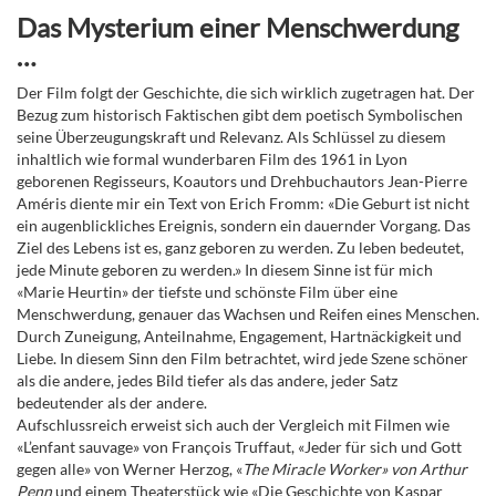
Das Mysterium einer Menschwerdung
…
Der Film folgt der Geschichte, die sich wirklich zugetragen hat. Der
Bezug zum historisch Faktischen gibt dem poetisch Symbolischen
seine Überzeugungskraft und Relevanz. Als Schlüssel zu diesem
inhaltlich wie formal wunderbaren Film des 1961 in Lyon
geborenen Regisseurs, Koautors und Drehbuchautors Jean-Pierre
Améris diente mir ein Text von Erich Fromm: «Die Geburt ist nicht
ein augenblickliches Ereignis, sondern ein dauernder Vorgang. Das
Ziel des Lebens ist es, ganz geboren zu werden. Zu leben bedeutet,
jede Minute geboren zu werden.» In diesem Sinne ist für mich
«Marie Heurtin» der tiefste und schönste Film über eine
Menschwerdung, genauer das Wachsen und Reifen eines Menschen.
Durch Zuneigung, Anteilnahme, Engagement, Hartnäckigkeit und
Liebe. In diesem Sinn den Film betrachtet, wird jede Szene schöner
als die andere, jedes Bild tiefer als das andere, jeder Satz
bedeutender als der andere.
Aufschlussreich erweist sich auch der Vergleich mit Filmen wie
«L’enfant sauvage» von François Truffaut, «Jeder für sich und Gott
gegen alle» von Werner Herzog, «
The Miracle Worker» von Arthur
Penn
und einem Theaterstück wie «Die Geschichte von Kaspar