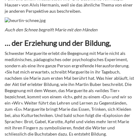
Hauser» von Alvis Hermanis, weil sie das ähnliche Thema von einer
je anderen Perspektive aus beschreiben.
Auch den Schnee begreift Marie mit den Händen
… der Erziehung und der Bildung,
Schwester Marguerite erlebt die Begegnung mit Marie nicht als
medizinisches, pädagogisches oder psychologisches Experiment,
sondern als eine ihre ganze Person ergreifende Herausforderung.
«Sie hat mich erwartet», schreibt Marguerite in ihr Tagebuch,
nachdem sie Marie zum ersten Mal berührt hat. Was hier abläuft, ist
der Akt tief erlebter Bildung, wie ihn Martin Buber beschreibt. Die
Begegnung mit dem Wesen, das Marguerite als «wildes Tier»
bezeichnet, kommt von einem «Ich», geht zu einem «Du» und wir so
ein «Wir». Weiter führt das Lehren und Lernen zu Gegenständen,
zum «Es». Marguerite bringt Marie das Essen, Trinken, sich Kleiden
bei, also Kulturtechniken. Und bald schon folgt die «Explosion der
Sprache»: Brot, Gabel, Karotte, Apfel und vieles mehr lernt Marie
mit ihren Fingern zu symbolisieren, findet die Wörter und
schliesslich die Buchstaben dazu. Es entsteht Bildung.