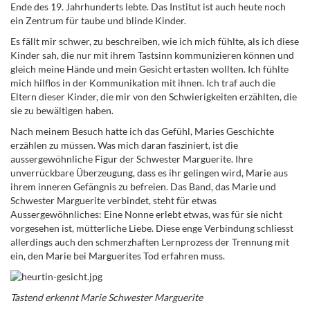
Ende des 19. Jahrhunderts lebte. Das Institut ist auch heute noch
ein Zentrum für taube und blinde Kinder.
Es fällt mir schwer, zu beschreiben, wie ich mich fühlte, als ich diese
Kinder sah, die nur mit ihrem Tastsinn kommunizieren können und
gleich meine Hände und mein Gesicht ertasten wollten. Ich fühlte
mich hilflos in der Kommunikation mit ihnen. Ich traf auch die
Eltern dieser Kinder, die mir von den Schwierigkeiten erzählten, die
sie zu bewältigen haben.
Nach meinem Besuch hatte ich das Gefühl, Maries Geschichte
erzählen zu müssen. Was mich daran fasziniert, ist die
aussergewöhnliche Figur der Schwester Marguerite. Ihre
unverrückbare Überzeugung, dass es ihr gelingen wird, Marie aus
ihrem inneren Gefängnis zu befreien. Das Band, das Marie und
Schwester Marguerite verbindet, steht für etwas
Aussergewöhnliches: Eine Nonne erlebt etwas, was für sie nicht
vorgesehen ist, mütterliche Liebe. Diese enge Verbindung schliesst
allerdings auch den schmerzhaften Lernprozess der Trennung mit
ein, den Marie bei Marguerites Tod erfahren muss.
Tastend erkennt Marie Schwester Marguerite