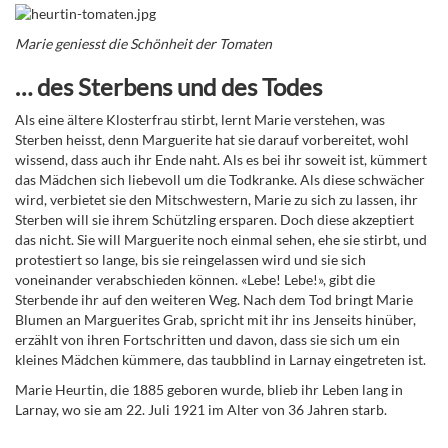
Marie geniesst die Schönheit der Tomaten
… des Sterbens und des Todes
Als eine ältere Klosterfrau stirbt, lernt Marie verstehen, was
Sterben heisst, denn Marguerite hat sie darauf vorbereitet, wohl
wissend, dass auch ihr Ende naht. Als es bei ihr soweit ist, kümmert
das Mädchen sich liebevoll um die Todkranke. Als diese schwächer
wird, verbietet sie den Mitschwestern, Marie zu sich zu lassen, ihr
Sterben will sie ihrem Schützling ersparen. Doch diese akzeptiert
das nicht. Sie will Marguerite noch einmal sehen, ehe sie stirbt, und
protestiert so lange, bis sie reingelassen wird und sie sich
voneinander verabschieden können. «Lebe! Lebe!», gibt die
Sterbende ihr auf den weiteren Weg. Nach dem Tod bringt Marie
Blumen an Marguerites Grab, spricht mit ihr ins Jenseits hinüber,
erzählt von ihren Fortschritten und davon, dass sie sich um ein
kleines Mädchen kümmere, das taubblind in Larnay eingetreten ist.
Marie Heurtin, die 1885 geboren wurde, blieb ihr Leben lang in
Larnay, wo sie am 22. Juli 1921 im Alter von 36 Jahren starb.