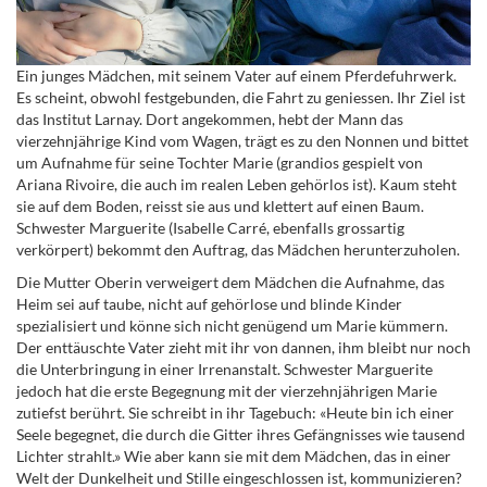
Ein junges Mädchen, mit seinem Vater auf einem Pferdefuhrwerk.
Es scheint, obwohl festgebunden, die Fahrt zu geniessen. Ihr Ziel ist
das Institut Larnay. Dort angekommen, hebt der Mann das
vierzehnjährige Kind vom Wagen, trägt es zu den Nonnen und bittet
um Aufnahme für seine Tochter Marie (grandios gespielt von
Ariana Rivoire, die auch im realen Leben gehörlos ist). Kaum steht
sie auf dem Boden, reisst sie aus und klettert auf einen Baum.
Schwester Marguerite (Isabelle Carré, ebenfalls grossartig
verkörpert) bekommt den Auftrag, das Mädchen herunterzuholen.
Die Mutter Oberin verweigert dem Mädchen die Aufnahme, das
Heim sei auf taube, nicht auf gehörlose und blinde Kinder
spezialisiert und könne sich nicht genügend um Marie kümmern.
Der enttäuschte Vater zieht mit ihr von dannen, ihm bleibt nur noch
die Unterbringung in einer Irrenanstalt. Schwester Marguerite
jedoch hat die erste Begegnung mit der vierzehnjährigen Marie
zutiefst berührt. Sie schreibt in ihr Tagebuch: «Heute bin ich einer
Seele begegnet, die durch die Gitter ihres Gefängnisses wie tausend
Lichter strahlt.» Wie aber kann sie mit dem Mädchen, das in einer
Welt der Dunkelheit und Stille eingeschlossen ist, kommunizieren?