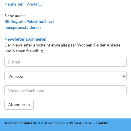
Neuheiten -
Weiter…
Siehe auch:
Bibliografie Palästina/Israel
hanspeter.stalder.ch
Newsletter abonnieren
Der Newsletter erscheint etwa alle paar Wochen. Felder Anrede
und Namen freiwillig.
Abonnieren
Texte
stehen unter der
Creative Commons BY-SA 4 Lizenz
—
Kontakt