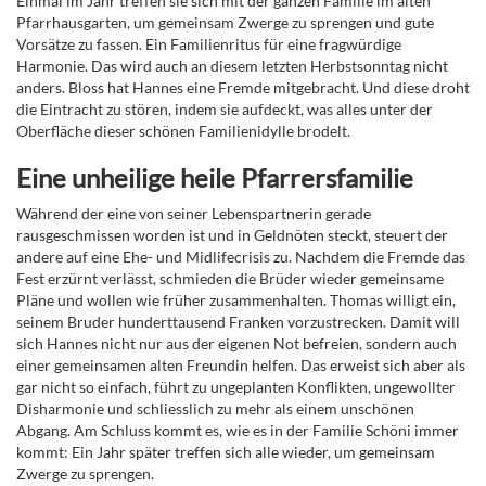
Einmal im Jahr treffen sie sich mit der ganzen Familie im alten
Pfarrhausgarten, um gemeinsam Zwerge zu sprengen und gute
Vorsätze zu fassen. Ein Familienritus für eine fragwürdige
Harmonie. Das wird auch an diesem letzten Herbstsonntag nicht
anders. Bloss hat Hannes eine Fremde mitgebracht. Und diese droht
die Eintracht zu stören, indem sie aufdeckt, was alles unter der
Oberfläche dieser schönen Familienidylle brodelt.
Eine unheilige heile Pfarrersfamilie
Während der eine von seiner Lebenspartnerin gerade
rausgeschmissen worden ist und in Geldnöten steckt, steuert der
andere auf eine Ehe- und Midlifecrisis zu. Nachdem die Fremde das
Fest erzürnt verlässt, schmieden die Brüder wieder gemeinsame
Pläne und wollen wie früher zusammenhalten. Thomas willigt ein,
seinem Bruder hunderttausend Franken vorzustrecken. Damit will
sich Hannes nicht nur aus der eigenen Not befreien, sondern auch
einer gemeinsamen alten Freundin helfen. Das erweist sich aber als
gar nicht so einfach, führt zu ungeplanten Konflikten, ungewollter
Disharmonie und schliesslich zu mehr als einem unschönen
Abgang. Am Schluss kommt es, wie es in der Familie Schöni immer
kommt: Ein Jahr später treffen sich alle wieder, um gemeinsam
Zwerge zu sprengen.