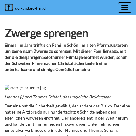
Toggl
der-andere-film.ch
navig
Zwerge sprengen
Einmal im Jahr trifft sich Familie Schöni im alten Pfarrhausgarten,
um gemeinsam Zwerge zu sprengen. Mit dieser Familiensaga, mit
der die diesjährigen Solothurner Filmtage eröffnet wurden, schuf
der Schweizer Filmemacher Christof Schertenleib eine
unterhaltsame und sinnige Comédie humaine.
Hannes (l) und Thomas Schöni, das ungleiche Brüderpaar
Der eine hat die Sicherheit gewählt, der andere das Risiko. Der eine
hat seine Arztpraxis nur hundertachtzig Schritte neben dem
elterlichen Anwesen eröffnet. Der andere zieht in der Welt herum
und handelt mit immer neuen fragwürdigen Unternehmungen.
Eines aber verbindet die Brüder Hannes und Thomas Schöni: