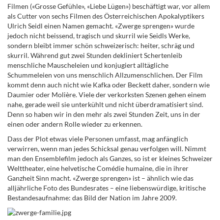
Filmen («Grosse Gefühle», «Liebe Lügen») beschäftigt war, vor allem
als Cutter von sechs Filmen des Österreichischen Apokalyptikers
Ulrich Seidl einen Namen gemacht. «Zwerge sprengen» wurde
jedoch nicht beissend, tragisch und skurril wie Seidls Werke,
sondern bleibt immer schön schweizerisch: heiter, schräg und
skurril. Während gut zwei Stunden dekliniert Schertenleib
menschliche Mauscheleien und konjugiert alltägliche
Schummeleien von uns menschlich Allzumenschlichen. Der Film
kommt denn auch nicht wie Kafka oder Beckett daher, sondern wie
Daumier oder Molière. Viele der verkorksten Szenen gehen einem
nahe, gerade weil sie unterkühlt und nicht überdramatisiert sind.
Denn so haben wir in den mehr als zwei Stunden Zeit, uns in der
einen oder andern Rolle wieder zu erkennen.
Dass der Plot etwas viele Personen umfasst, mag anfänglich
verwirren, wenn man jedes Schicksal genau verfolgen will. Nimmt
man den Ensemblefilm jedoch als Ganzes, so ist er kleines Schweizer
Welttheater, eine helvetische Comédie humaine, die in ihrer
Ganzheit Sinn macht. «Zwerge sprengen» ist – ähnlich wie das
alljährliche Foto des Bundesrates – eine liebenswürdige, kritische
Bestandesaufnahme: das Bild der Nation im Jahre 2009.