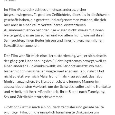
Im Film «Rotzloch» geht es um etwas anderes, bisher
totgeschwiegenes. Es geht um Geflüchtete, die es bis in die Schweiz
geschafft haben, die gerettet und aufgenommen wurden, die sich
hier aber in einer kaum vorstellbaren, existenziellen
Ausnahmesituation befinden: Sie wissen nicht, wie es mit ihnen
weitergeht, was sie tun sollen und vor allem nicht, wie mit ihren
Sehnsüchten, ihren Bedürfnissen und ihrer jungen, männlichen
Sexualität umzugehen.
Der Film war für mich eine Herausforderung, weil er sich abseits
der gängigen Handhabung des Flüchtlingsthemas bewegt, weil er
einen anderen Blickwinkel wählt, weil er dort ansetzt, wo man
bisher nicht hinzuschauen wagte, weil er an ein Tabu rührt. Und
nicht zuletzt, weil sich Maja Tschumi als Frau zutraut, das Tabu
filmisch anzugehen. Sie fragt danach, wie jüngere Männer im
abgeschiedensten Asylzentrum der Schweiz, isoliert, ohne Kontakte
und Arbeit, mit ihrer Männlichkeit, ihrer Suche nach Zuneigung,
Sex und Zärtlichkeit zurechtkommen.
«Rotzloch» ist für mich ein politisch zentraler und gerade heute
wichtiger Film, um die unsäglich banalisierte Diskussion um