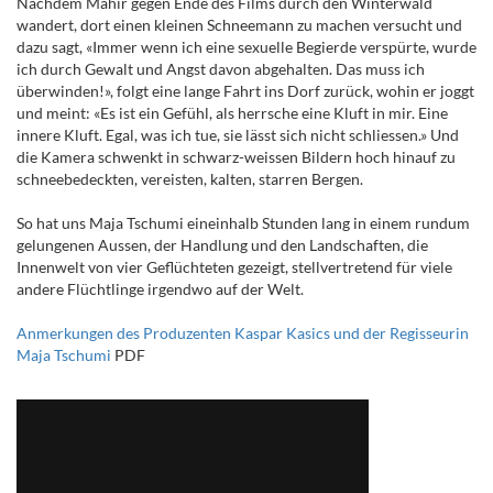
Nachdem Mahir gegen Ende des Films durch den Winterwald
wandert, dort einen kleinen Schneemann zu machen versucht und
dazu sagt, «Immer wenn ich eine sexuelle Begierde verspürte, wurde
ich durch Gewalt und Angst davon abgehalten. Das muss ich
überwinden!», folgt eine lange Fahrt ins Dorf zurück, wohin er joggt
und meint: «Es ist ein Gefühl, als herrsche eine Kluft in mir. Eine
innere Kluft. Egal, was ich tue, sie lässt sich nicht schliessen.» Und
die Kamera schwenkt in schwarz-weissen Bildern hoch hinauf zu
schneebedeckten, vereisten, kalten, starren Bergen.
So hat uns Maja Tschumi eineinhalb Stunden lang in einem rundum
gelungenen Aussen, der Handlung und den Landschaften, die
Innenwelt von vier Geflüchteten gezeigt, stellvertretend für viele
andere Flüchtlinge irgendwo auf der Welt.
Anmerkungen des Produzenten Kaspar Kasics und der Regisseurin
Maja Tschumi
PDF