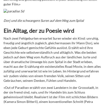
guter Film.»
Dorj und die schwangere Suren auf dem Weg zum Spital
Ein Alltag, der zu Poesie wird
Nach zwei Fehlgeburten erwartet Suren wieder ein Kind: unruhig,
freudig und ängstlich zugleich, gleichermassen ihr Mann Dorj, wie
eben jede Geburt gemischte Gefühle auslöst. Erzählt wird ihre
Geschichte
wie selbstverständlich und alltäglich. Was die beiden
jedoch auf dem Weg vom Aufbruch aus der ländlichen Jurte und
über dramatische Umwege bis zum Spital in der Stadt erleben,
macht aus der Erzählung ein existenzielles Road Movie, in dem alles
zufällig und unerwartet
ist wie im Leben. Im Hintergrund erfahren
wir zudem vieles von einem fremden Volk, seinen Sitten und
Gebräuchen, seinem Denken, Fühlen und Handeln.
«Out of Paradise» erzählt von zwei Landeiern in der Grossstadt, in
der sie fremd sind, naiv, und ihr Handeln bis zum Schluss
geheimnisvoll bleibt. Realisiert ist der Film mit schlichten Bildern
(Kamera Simon Bitterli), einem konventionellen Schnitt (Petra