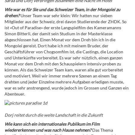
Saraa und Dorj verbringen zusammen eine Nacht im Hotel
Wie war es für Sie und das Schweizer Team, in der Mongolei zu
drehen?
Unser Team war sehr klein: Wir hatten nur sieben
Mitglieder aus der Schweiz, drei davon Studierende der ZHDK. So
ist «Out of Paradise» der erste Langspielfilm des Kameramanns
Simon Bitterli, der damit sein Studium in der Masterklasse
abgeschlossen hat. Einen Monat vor dem Dreh bin ich in die
Mongolei gereist. Dort habe ich mit meinem Bruder, der
Geschäftsführer von Chogsomfilm ist, die Castings, die Location
und Unterkünfte vorbereitet. Es war sehr nützlich, einen ganzen
Monat vor dem Dreh mit den Schauspielern intensiv proben zu
können. Als das Schweizer Team kam, waren alle gut vorbereitet
und motiviert. Weil wir immer mehrere Szenen an einem Tag
drehten und jeder Einzelne mehrere Aufgaben erledigen musste,
war es sehr anstrengend, wurde jedoch im Grossen und Ganzen ein
Abenteuer.
Dorj reitet durch die weite Landschaft in die Zukunft
Wie kann sich ein internationales Publikum im Film
wiedererkennen und was nach Hause nehmen?
Das Thema