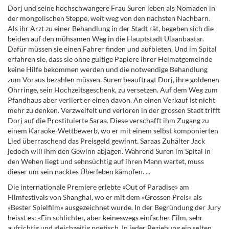
Dorj und seine hochschwangere Frau Suren leben als Nomaden in
der mongolischen Steppe, weit weg von den nächsten Nachbarn.
Als ihr Arzt zu einer Behandlung in der Stadt rät, begeben sich die
beiden auf den mühsamen Weg in die Hauptstadt Ulaanbaatar.
Dafür müssen sie einen Fahrer finden und aufbieten. Und im Spital
erfahren sie, dass sie ohne gültige Papiere ihrer Heimatgemeinde
keine Hilfe bekommen werden und die notwendige Behandlung
zum Voraus bezahlen müssen. Suren beauftragt Dorj, ihre goldenen
Ohrringe, sein Hochzeitsgeschenk, zu versetzen. Auf dem Weg zum
Pfandhaus aber verliert er einen davon. An einen Verkauf ist nicht
mehr zu denken. Verzweifelt und verloren in der grossen Stadt trifft
Dorj auf die Prostituierte Saraa. Diese verschafft ihm Zugang zu
einem Karaoke-Wettbewerb, wo er mit einem selbst komponierten
Lied überraschend das Preisgeld gewinnt. Saraas Zuhälter Jack
jedoch will ihm den Gewinn abjagen. Während Suren im Spital in
den Wehen liegt und sehnsüchtig auf ihren Mann wartet, muss
dieser um sein nacktes Überleben kämpfen. ...
Die internationale Premiere erlebte «Out of Paradise» am
Filmfestivals von Shanghai, wo er mit dem «Grossen Preis» als
«Bester Spielfilm» ausgezeichnet wurde. In der Begründung der Jury
heisst es: «Ein schlichter, aber keineswegs einfacher Film, sehr
aufrichtig und gleichzeitig poetisch. In jeder Beziehung ein selten