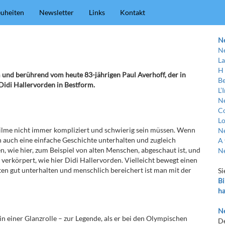
uheiten
Newsletter
Links
Kontakt
N
Ne
La
H
m und berührend vom heute 83-jährigen Paul Averhoff, der in
Be
Didi Hallervorden in Bestform.
L’
Ne
C
Lo
 Filme nicht immer kompliziert und schwierig sein müssen. Wenn
Ne
nn auch eine einfache Geschichte unterhalten und zugleich
A 
en, wie hier, zum Beispiel von alten Menschen, abgeschaut ist, und
Ne
 verkörpert, wie hier Didi Hallervorden. Vielleicht bewegt einen
ten gut unterhalten und menschlich bereichert ist man mit der
Si
Bi
ha
Ne
n einer Glanzrolle – zur Legende, als er bei den Olympischen
De