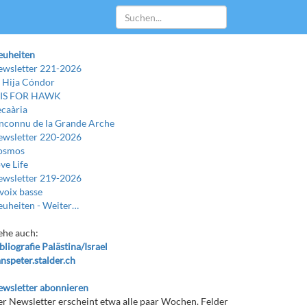
euheiten
wsletter 221-2026
 Hija Cóndor
 IS FOR HAWK
caària
Inconnu de la Grande Arche
wsletter 220-2026
osmos
ve Life
wsletter 219-2026
voix basse
uheiten -
Weiter…
ehe auch:
bliografie Palästina/Israel
nspeter.stalder.ch
wsletter abonnieren
r Newsletter erscheint etwa alle paar Wochen. Felder