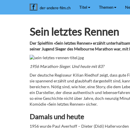
Titel
Themen
Ne
der-andere-film.ch
Sein letztes Rennen
Der Spielfilm «Sein letztes Rennen» erzählt unterhaltsa
seiner Jugend Sieger des Melbourne Marathon war, mit 
1956 Marathon-Sieger. Und heute mit 83?
Der deutsche Regisseur Kilian Riedhof zeigt, dass gute
sie spannend erzählt und glaubhaft dargestellt sind, ka
bereichern. Nötig sind, wie hier, eine Story, die dem Leb
ein Darsteller, der diese authentisch und lebenserfahren
so eine Geschichte nicht über Jahre, doch neunzig Minu
Komödie «Sein letztes Rennen» sicher.
Damals und heute
1956 wurde Paul Averhoff – Dieter (Didi) Hallervorden i