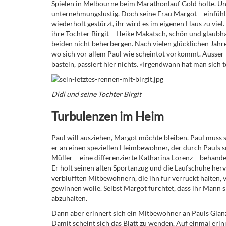
Spielen in Melbourne beim Marathonlauf Gold holte. Und
unternehmungslustig. Doch seine Frau Margot – einfühlsam
wiederholt gestürzt, ihr wird es im eigenen Haus zu viel
ihre Tochter Birgit – Heike Makatsch, schön und glaubhaf
beiden nicht beherbergen. Nach vielen glücklichen Jah
wo sich vor allem Paul wie scheintot vorkommt. Ausse
basteln, passiert hier nichts. «Irgendwann hat man sich t
Didi und seine Tochter Birgit
Turbulenzen im Heim
Paul will ausziehen, Margot möchte bleiben. Paul muss s
er an einen speziellen Heimbewohner, der durch Pauls sc
Müller – eine differenzierte Katharina Lorenz – behande
Er holt seinen alten Sportanzug und die Laufschuhe herv
verblüfften Mitbewohnern, die ihn für verrückt halten,
gewinnen wolle. Selbst Margot fürchtet, dass ihr Mann s
abzuhalten.
Dann aber erinnert sich ein Mitbewohner an Pauls Glanz
Damit scheint sich das Blatt zu wenden. Auf einmal erin