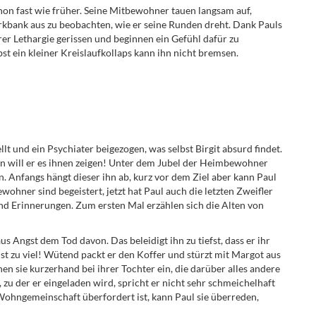
chon fast wie früher. Seine Mitbewohner tauen langsam auf,
rkbank aus zu beobachten, wie er seine Runden dreht. Dank Pauls
r Lethargie gerissen und beginnen ein Gefühl dafür zu
t ein kleiner Kreislaufkollaps kann ihn nicht bremsen.
t und ein Psychiater beigezogen, was selbst Birgit absurd findet.
Nun will er es ihnen zeigen! Unter dem Jubel der Heimbewohner
n. Anfangs hängt dieser ihn ab, kurz vor dem Ziel aber kann Paul
ohner sind begeistert, jetzt hat Paul auch die letzten Zweifler
s und Erinnerungen. Zum ersten Mal erzählen sich die Alten von
aus Angst dem Tod davon. Das beleidigt ihn zu tiefst, dass er ihr
ist zu viel! Wütend packt er den Koffer und stürzt mit Margot aus
n sie kurzerhand bei ihrer Tochter ein, die darüber alles andere
, zu der er eingeladen wird, spricht er nicht sehr schmeichelhaft
Wohngemeinschaft überfordert ist, kann Paul sie überreden,