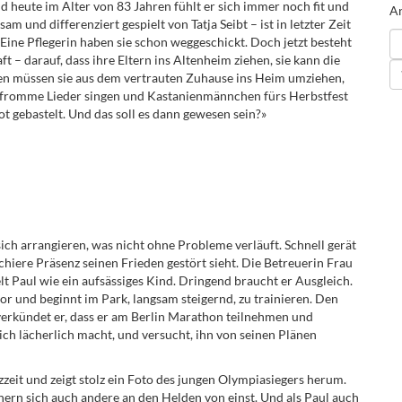
 heute im Alter von 83 Jahren fühlt er sich immer noch fit und
An
 und differenziert gespielt von Tatja Seibt – ist in letzter Zeit
. Eine Pflegerin haben sie schon weggeschickt. Doch jetzt besteht
t – darauf, dass ihre Eltern ins Altenheim ziehen, sie kann die
ren müssen sie aus dem vertrauten Zuhause ins Heim umziehen,
r fromme Lieder singen und Kastanienmännchen fürs Herbstfest
ot gebastelt. Und das soll es dann gewesen sein?»
ich arrangieren, was nicht ohne Probleme verläuft. Schnell gerät
hiere Präsenz seinen Frieden gestört sieht. Die Betreuerin Frau
lt Paul wie ein aufsässiges Kind. Dringend braucht er Ausgleich.
or und beginnt im Park, langsam steigernd, zu trainieren. Den
 verkündet er, dass er am Berlin Marathon teilnehmen und
ich lächerlich macht, und versucht, ihn von seinen Plänen
zeit und zeigt stolz ein Foto des jungen Olympiasiegers herum.
nern sich auch andere an den Helden von einst. Und als Paul auch