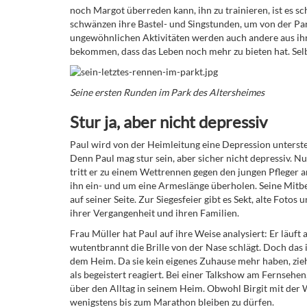
noch Margot überreden kann, ihn zu trainieren, ist es s
schwänzen ihre Bastel- und Singstunden, um von der Pa
ungewöhnlichen Aktivitäten werden auch andere aus ihre
bekommen, dass das Leben noch mehr zu bieten hat. Selbs
Seine ersten Runden im Park des Altersheimes
Stur ja, aber nicht depressiv
Paul wird von der Heimleitung eine Depression unterstell
Denn Paul mag stur sein, aber sicher nicht depressiv. 
tritt er zu einem Wettrennen gegen den jungen Pfleger a
ihn ein- und um eine Armeslänge überholen. Seine Mitbew
auf seiner Seite. Zur Siegesfeier gibt es Sekt, alte Foto
ihrer Vergangenheit und ihren Familien.
Frau Müller hat Paul auf ihre Weise analysiert: Er läuft 
wutentbrannt die Brille von der Nase schlägt. Doch das 
dem Heim. Da sie kein eigenes Zuhause mehr haben, ziehe
als begeistert reagiert. Bei einer Talkshow am Fernsehen
über den Alltag in seinem Heim. Obwohl Birgit mit der 
wenigstens bis zum Marathon bleiben zu dürfen.