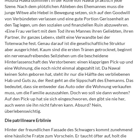
Mouna Hawa dominiert in der Rolle von Nawal praktisch jede
Szene. Nach dem plötzlichen Ableben des Ehemannes muss die
junge Witwe alle Hebel in Bewegung setzen, sich auf den Goodwill
von Verbündeten verlassen und eine gute Portion Gerissenheit an
den Tag legen, um den sozialen und finanziellen Ruin abzuwehren.
«Eine Frau verliert mit dem Tod ihres Mannes ihren Geliebten, ihren
Partner, ihr ganzes Leben», stellt eine Verwandte bei der
Totenwache fest. Genau darauf ist die gesellschaftliche Struktur
aber ausgerichtet. Kaum sind die ersten Tränen getrocknet, beginnt
ein nervenaufreibendes Seilziehen um die bescheidene
Hinterlassenschaft des Verstorbenen: einen klapprigen Pick-up und
eine Wohnung, die noch nicht einmal abgezahlt ist. Da Nawal
keinen Sohn geboren hat, steht ihr nur die Hälfte des verbliebenen
Hab und Guts zu, der Rest geht an die Sippschaft des Ehemanns. Das
bedeutet, dass sie entweder das Auto oder die Wohnung verkaufen
muss, um die Familie auszuzahlen. Doch wo soll sie dann wohnen?
Auf den Pick-up hat sie sich eingeschworen, den gibt sie nie her,
auch wenn sie ihn nicht fahren kann. Absurd? Nein,
überlebenswichtig.
Die patrilineare Erblinie
Hinter der freundlichen Fassade des Schwagers kommt zunehmend
eine hässliche Fratze zum Vorschein. Er taucht öfter auf, holt die