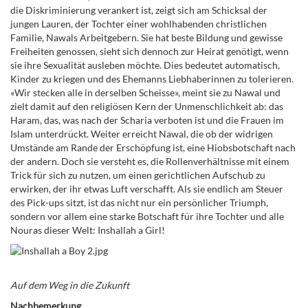
die Diskriminierung verankert ist, zeigt sich am Schicksal der
jungen Lauren, der Tochter einer wohlhabenden christlichen
Familie, Nawals Arbeitgebern. Sie hat beste Bildung und gewisse
Freiheiten genossen, sieht sich dennoch zur Heirat genötigt, wenn
sie ihre Sexualität ausleben möchte. Dies bedeutet automatisch,
Kinder zu kriegen und des Ehemanns Liebhaberinnen zu tolerieren.
«Wir stecken alle in derselben Scheisse», meint sie zu Nawal und
zielt damit auf den religiösen Kern der Unmenschlichkeit ab: das
Haram, das, was nach der Scharia verboten ist und die Frauen im
Islam unterdrückt. Weiter erreicht Nawal, die ob der widrigen
Umstände am Rande der Erschöpfung ist, eine Hiobsbotschaft nach
der andern. Doch sie versteht es, die Rollenverhältnisse mit einem
Trick für sich zu nutzen, um einen gerichtlichen Aufschub zu
erwirken, der ihr etwas Luft verschafft. Als sie endlich am Steuer
des Pick-ups sitzt, ist das nicht nur ein persönlicher Triumph,
sondern vor allem eine starke Botschaft für ihre Tochter und alle
Nouras dieser Welt: Inshallah a Girl!
Auf dem Weg in die Zukunft
Nachbemerkung