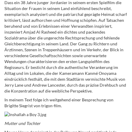
Dass ein 38 Jahre junger Jordanier in seinem ersten Spielfilm die
Situation der Frauen in seinem Land einfühlend beschreibt,
exemplarisch analysiert und die patriarchal geprägte Heimat scharf
kritisiert, lässt aufhorchen und Hoffnung schöpfen. Auf Tatsachen
beruhend und von Erlebnissen einer Verwandten inspiriert,
inszeniert Amjad Al Rasheed ein dichtes und packendes
Sozialdrama über die ungerechte Rechtsprechung und fehlende
Gleichberechtigung in seinem Land. Der Gang zu Richtern und
Ärztinnen, Szenen in Treppenhäusern und im Verkehr, der Blick in
verschiedene Gesellschaftsschichten sowie unerwartete
Wendungen charakterisieren den ersten Langspielfilm des
Regisseurs. Er besticht durch die authentische Verankerung im
Alltag und im Lokalen, die der Kameramann Kanmé Onoyama
eindrücklich festhält, die mit dem Stadtlärm vermischte Musik von
Jerry Lane und Andrew Lancester, durch das präzise Drehbuch und
die Konzentration auf die weibliche Perspektive.
In meinem Text folge ich weitgehend einer Besprechung von
Brigitte Siegrist von trigon-film.
Mutter und Tochter