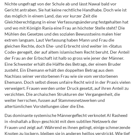
Nichte ungefragt von der Schule ab und lässt Nawal bald vor
Gericht antraben. Sie hat keine rechtliche Handhabe. Doch wie ist
das möglich in einem Land, das vor kurzer Zeit die
Gleichberechtigung in einer Verfassungsänderung festgehalten hat
und wo mit Königin Rania eine Frau an höchster Stelle steht? Die
Mühlen des Gesetzes und des sozialen Bewusstseins malen hier
extrem langsam. Laut Verfassung haben Mann und Frau die
gleichen Rechte, doch Ehe- und Erbrecht sind weiter im «Status
Code» geregelt, der auf altem islamischem Recht beruht. Der Anteil
der Frau an der Erbschaft ist halb so gross wie jener der Männer.
Eine Schwester erhält die Hälfte des Betrags, der einem Bruder
zusteht. Ein Ehemann erhält den doppelten Betrag aus dem
Nachlass seiner verstorbenen Frau wie sie vom verstorbenen
Ehemann. Doch selbst dieses unfaire Recht wird in der Praxis vielen
verweigert. Frauen werden unter Druck gesetzt, auf ihren Anteil zu
verzichten. Die archaischen Strukturen der Vergangenheit, die
weiter herrschen, fussen auf Stammesnetzwerken und
altertümlichen Vorstellungen über die Ehe.
Das dominante systemische Männergeflecht verknotet Al Rasheed
in «Inshallah a Boy» geschickt mit dem subtilen Netzwerk der
Frauen und zeigt auf: Während es ihnen gelingt, einige schmerzende
Knoten zu lockern, bleiben sie in anderen heillos verstrickt. Wie tief