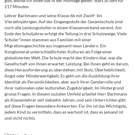
gibt, wollte ich ihnen das in der Montage geben: Stars zu sein für
217 Minuten.
Lehrer Bachmann und seine Klasse 6b mit Zwölf- bis
Vierzehnjährigen. Auf der Eingangsstufe der Gesamtschule sind
noch alle Leistungsstufen in einem Klassenverband vereint. Am
Ende des Schuljahres erfolgt die Teilung in drei Schulzweige. Viele
Schüler*innen stammen aus Familien mit einer
Migrationsgeschichte aus insgesamt neun Ländern. Ein
Konglomerat unterschiedlichster Kulturen als Folge einer
globalisierten Welt. Die Schule macht den Kindern klar, was die
Gesellschaft von ihnen erwartet: Leistung. Bei ihnen geht es darum,
diese Herausforderung zu überstehen, mit Stolz, Überheblichkeit,
Angst oder Minderwertigkeit. Es geht um die Ausbildung ihrer
Identität als Persönlichkeiten, aber auch ihrer Genderrolle und
ihrer nationalen oder kulturellen Zugehörigkeit. Im Hintergrund
grosse Fragen. In diesem sozialen Umfeld arbeitet Herr Bachmann
als Klassenlehrer seit siebzehn Jahren, und sein Unterrichten gibt
auf diese Fragen besondere Antworten. Für ihn ist das Wichtigste,
jedem Kind zu vermitteln, dass es wertvoll ist, dass es jemand ist
und nicht nichts.