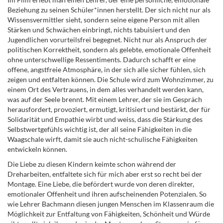
Beziehung zu seinen Schüler*innen herstellt. Der sich nicht nur als
Wissensvermittler sieht, sondern seine eigene Person mit allen
Stärken und Schwächen einbringt, nichts tabuisiert und den
Jugendlichen vorurteilsfrei begegnet. Nicht nur als Anspruch der
politischen Korrektheit, sondern als gelebte, emotionale Offenheit
ohne unterschwellige Ressentiments. Dadurch schafft er eine
offene, angstfreie Atmosphäre, in der sich alle sicher fühlen, sich
zeigen und entfalten können. Die Schule wird zum Wohnzimmer, zu
einem Ort des Vertrauens, in dem alles verhandelt werden kann,
was auf der Seele brennt. Mit einem Lehrer, der sie im Gespräch
herausfordert, provoziert, ermutigt, kritisiert und bestärkt, der für
Solidarität und Empathie wirbt und weiss, dass die Stärkung des
Selbstwertgefühls wichtig ist, der all seine Fähigkeiten in die
Waagschale wirft, damit sie auch nicht-schulische Fähigkeiten
entwickeln können.
Die Liebe zu diesen Kindern keimte schon während der
Dreharbeiten, entfaltete sich für mich aber erst so recht bei der
Montage. Eine Liebe, die befördert wurde von deren direkter,
emotionaler Offenheit und ihren aufscheinenden Potenzialen. So
wie Lehrer Bachmann diesen jungen Menschen im Klassenraum die
Möglichkeit zur Entfaltung von Fähigkeiten, Schönheit und Würde