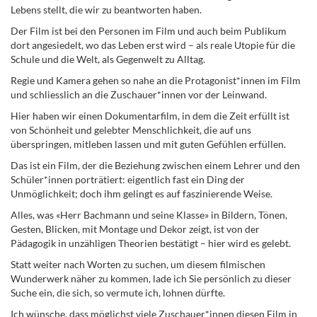
Lebens stellt, die wir zu beantworten haben.
Der Film ist bei den Personen im Film und auch beim Publikum
dort angesiedelt, wo das Leben erst wird – als reale Utopie für die
Schule und die Welt, als Gegenwelt zu Alltag.
Regie und Kamera gehen so nahe an die Protagonist*innen im Film
und schliesslich an die Zuschauer*innen vor der Leinwand.
Hier haben wir einen Dokumentarfilm, in dem die Zeit erfüllt ist
von Schönheit und gelebter Menschlichkeit, die auf uns
überspringen, mitleben lassen und mit guten Gefühlen erfüllen.
Das ist ein Film, der die Beziehung zwischen einem Lehrer und den
Schüler*innen porträtiert: eigentlich fast ein Ding der
Unmöglichkeit; doch ihm gelingt es auf faszinierende Weise.
Alles, was «Herr Bachmann und seine Klasse» in Bildern, Tönen,
Gesten, Blicken, mit Montage und Dekor zeigt, ist von der
Pädagogik in unzähligen Theorien bestätigt – hier wird es gelebt.
Statt weiter nach Worten zu suchen, um diesem filmischen
Wunderwerk näher zu kommen, lade ich Sie persönlich zu dieser
Suche ein, die sich, so vermute ich, lohnen dürfte.
Ich wünsche, dass möglichst viele Zuschauer*innen diesen Film in