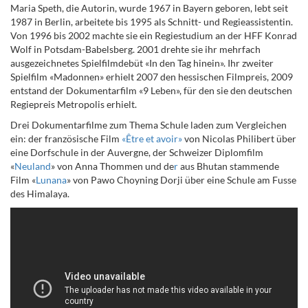
Maria Speth, die Autorin, wurde 1967 in Bayern geboren, lebt seit
1987 in Berlin, arbeitete bis 1995 als Schnitt- und Regieassistentin.
Von 1996 bis 2002 machte sie ein Regiestudium an der HFF Konrad
Wolf in Potsdam-Babelsberg. 2001 drehte sie ihr mehrfach
ausgezeichnetes Spielfilmdebüt «In den Tag hinein». Ihr zweiter
Spielfilm «Madonnen» erhielt 2007 den hessischen Filmpreis, 2009
entstand der Dokumentarfilm «9 Leben», für den sie den deutschen
Regiepreis Metropolis erhielt.
Drei Dokumentarfilme zum Thema Schule laden zum Vergleichen
ein: der französische Film
«
Être
et avoir»
von Nicolas Philibert über
eine
Dorfschule in der Auvergne
, der Schweizer Diplomfilm
«
Neuland
»
von Anna Thommen
und de
r
aus Bhutan stammende
Film «
Lunana
»
von
Pawo Choyning Dorji über eine Schule am Fusse
des Himalaya
.