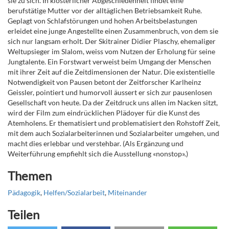
sie zu sich. In klösterlicher Abgeschiedenheit findet eine
berufstätige Mutter vor der alltäglichen Betriebsamkeit Ruhe.
Geplagt von Schlafstörungen und hohen Arbeitsbelastungen
erleidet eine junge Angestellte einen Zusammenbruch, von dem sie
sich nur langsam erholt. Der Skitrainer Didier Plaschy, ehemaliger
Weltupsieger im Slalom, weiss vom Nutzen der Erholung für seine
Jungtalente. Ein Forstwart verweist beim Umgang der Menschen
mit ihrer Zeit auf die Zeitdimensionen der Natur. Die existentielle
Notwendigkeit von Pausen betont der Zeitforscher Karlheinz
Geissler, pointiert und humorvoll äussert er sich zur pausenlosen
Gesellschaft von heute. Da der Zeitdruck uns allen im Nacken sitzt,
wird der Film zum eindrücklichen Plädoyer für die Kunst des
Atemholens. Er thematisiert und problematisiert den Rohstoff Zeit,
mit dem auch Sozialarbeiterinnen und Sozialarbeiter umgehen, und
macht dies erlebbar und verstehbar. (Als Ergänzung und
Weiterführung empfiehlt sich die Ausstellung «nonstop».)
Themen
Pädagogik
,
Helfen/Sozialarbeit
,
Miteinander
Teilen