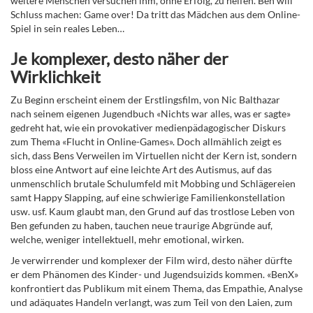
weitere Menschen versuchen ihm, ohne Erfolg, zu helfen. Ben will
Schluss machen: Game over! Da tritt das Mädchen aus dem Online-
Spiel in sein reales Leben…
Je komplexer, desto näher der
Wirklichkeit
Zu Beginn erscheint einem der Erstlingsfilm, von Nic Balthazar
nach seinem eigenen Jugendbuch «Nichts war alles, was er sagte»
gedreht hat, wie ein provokativer medienpädagogischer Diskurs
zum Thema «Flucht in Online-Games». Doch allmählich zeigt es
sich, dass Bens Verweilen im Virtuellen nicht der Kern ist, sondern
bloss eine Antwort auf eine leichte Art des Autismus, auf das
unmenschlich brutale Schulumfeld mit Mobbing und Schlägereien
samt Happy Slapping, auf eine schwierige Familienkonstellation
usw. usf. Kaum glaubt man, den Grund auf das trostlose Leben von
Ben gefunden zu haben, tauchen neue traurige Abgründe auf,
welche, weniger intellektuell, mehr emotional, wirken.
Je verwirrender und komplexer der Film wird, desto näher dürfte
er dem Phänomen des Kinder- und Jugendsuizids kommen. «BenX»
konfrontiert das Publikum mit einem Thema, das Empathie, Analyse
und adäquates Handeln verlangt, was zum Teil von den Laien, zum