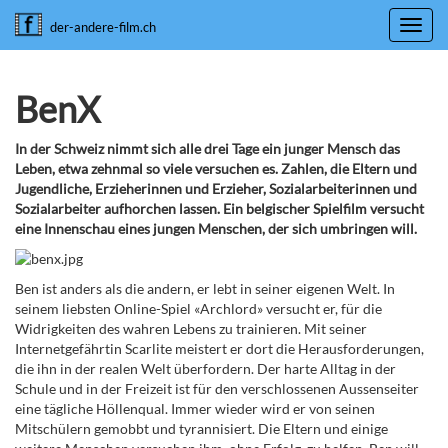
Toggl
der-andere-film.ch
navig
BenX
In der Schweiz nimmt sich alle drei Tage ein junger Mensch das
Leben, etwa zehnmal so viele versuchen es. Zahlen, die Eltern und
Jugendliche, Erzieherinnen und Erzieher, Sozialarbeiterinnen und
Sozialarbeiter aufhorchen lassen. Ein belgischer Spielfilm versucht
eine Innenschau eines jungen Menschen, der sich umbringen will.
Ben ist anders als die andern, er lebt in seiner eigenen Welt. In
seinem liebsten Online-Spiel «Archlord» versucht er, für die
Widrigkeiten des wahren Lebens zu trainieren. Mit seiner
Internetgefährtin Scarlite meistert er dort die Herausforderungen,
die ihn in der realen Welt überfordern. Der harte Alltag in der
Schule und in der Freizeit ist für den verschlossenen Aussenseiter
eine tägliche Höllenqual. Immer wieder wird er von seinen
Mitschülern gemobbt und tyrannisiert. Die Eltern und einige