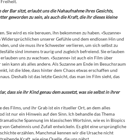
Freiheit.
der Bar sitzt, erlaubt uns die Nahaufnahme ihres Gesichts,
er geworden zu sein, als auch die Kraft, die ihr dieses kleine
leben. Sie wird es nie bereuen, ihn bekommen zu haben. «Suzanne»
gen Widersprüchlichen unserer Gefühle und dem endlosen Hin und
inden, und sie muss ihre Schwester verlieren, um sich selbst zu
sfälle sind immens traurig und zugleich befreiend. Sie erlauben
e erlauben uns zu wachsen. «Suzanne» ist auch ein Film über
ser sein kann als alles andere. Als Suzanne am Ende im Besuchsraum
nkt, ist die Idee, dass hinter dem Chaos etwas erschaffen und
naus. Deshalb ist das letzte Gesicht, das man im Film sieht, das
ar, dass sie ihr Kind genau dem aussetzt, was sie selbst in ihrer
des Films, und ihr Grab ist ein ritueller Ort, an dem alles
Tod ist nur ein Hinweis auf den Sinn. Ich behandle das Thema
e dramatische Spannung im klassischen Wortsinn, wie es in Biopics
ng von Geheimnis und Zufall entwickeln. Es gibt eine ursprüngliche
Geschichte erzählen. Manchmal kennen wir die Ursache nicht
 treibende Kraft, wie eine Quelle, die uns nährt.