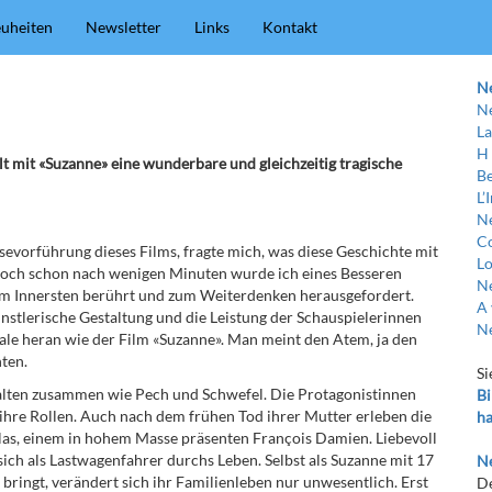
uheiten
Newsletter
Links
Kontakt
N
Ne
La
H
lt mit «Suzanne» eine wunderbare und gleichzeitig tragische
Be
L’
Ne
C
ssevorführung dieses Films, fragte mich, was diese Geschichte mit
Lo
Doch schon nach wenigen Minuten wurde ich eines Besseren
Ne
im Innersten berührt und zum Weiterdenken herausgefordert.
A 
ünstlerische Gestaltung und die Leistung der Schauspielerinnen
Ne
ale heran wie der Film «Suzanne». Man meint den Atem, ja den
ten.
Si
lten zusammen wie Pech und Schwefel. Die Protagonistinnen
Bi
n ihre Rollen. Auch nach dem frühen Tod ihrer Mutter erleben die
ha
las, einem in hohem Masse präsenten François Damien. Liebevoll
sich als Lastwagenfahrer durchs Leben. Selbst als Suzanne mit 17
Ne
ringt, verändert sich ihr Familienleben nur unwesentlich. Erst
De