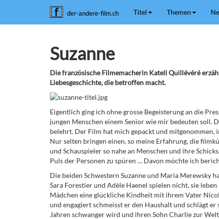
Titel
Themen
Ne
der-andere-film.ch
Suzanne
Die französische Filmemacherin Katell Quillévéré erzäh
Liebesgeschichte, die betroffen macht.
Eigentlich ging ich ohne grosse Begeisterung an die Pre
jungen Menschen einem Senior wie mir bedeuten soll. 
belehrt. Der Film hat mich gepackt und mitgenommen, 
Nur selten bringen einen, so meine Erfahrung, die filmk
und Schauspieler so nahe an Menschen und ihre Schicks
Puls der Personen zu spüren … Davon möchte ich berich
Die beiden Schwestern Suzanne und Maria Merewsky ha
Sara Forestier und Adèle Haenel spielen nicht, sie lebe
Mädchen eine glückliche Kindheit mit ihrem Vater Nico
und engagiert schmeisst er den Haushalt und schlägt er 
Jahren schwanger wird und ihren Sohn Charlie zur Welt b