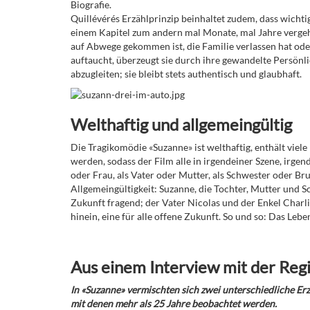
Biografie.
Quillévérés Erzählprinzip beinhaltet zudem, dass wichtig
einem Kapitel zum andern mal Monate, mal Jahre vergeh
auf Abwege gekommen ist, die Familie verlassen hat ode
auftaucht, überzeugt sie durch ihre gewandelte Persönli
abzugleiten; sie bleibt stets authentisch und glaubhaft.
Welthaftig und allgemeingültig
Die Tragikomödie «Suzanne» ist welthaftig, enthält viele 
werden, sodass der Film alle in irgendeiner Szene, irge
oder Frau, als Vater oder Mutter, als Schwester oder Br
Allgemeingültigkeit: Suzanne, die Tochter, Mutter und Sc
Zukunft fragend; der Vater Nicolas und der Enkel Charl
hinein, eine für alle offene Zukunft. So und so: Das Lebe
Aus
einem Interview mit der Regi
In «Suzanne» vermischten sich zwei unterschiedliche Erz
mit denen mehr als 25 Jahre beobachtet werden.