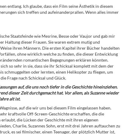
men entlang. Ich glaube, dass ein Film seine Ästhetik in diesem
erungen sich treffen und aufeinanderprallen. Wenn alles immer
ische Staatsfeinde wie Mesrine, Besse oder Vaujor und gab mir
 der Haltung dieser Frauen. Sie waren extrem mutig und
r Weise ihren Männern. Die ersten Kapitel ihrer Bücher handelten
orfällen, ohne wirklich welche zu finden, die dieser Entwicklung
verändernden romantischen Begegnungen erklären könnten.
ch so sehr in sie, dass sie ihr Schicksal komplett mit dem der
is schmuggelten oder lernten, einen Helikopter zu fliegen, um
 die Frage nach Schicksal und Glück.
assungen auf, die uns noch tiefer in die Geschichte hineinziehen.
end dieser Zeit durchgemacht hat. Vor allem, als Suzanne wieder
re alt ist.
 Wagnisse, auf die wir uns bei diesem Film eingelassen haben.
sehr kraftvolle Off-Screen-Geschichte erschaffen, die die
 erlaubt, die Lücken der Geschichte mit ihren eigenen
ieden, Charlie, Suzannes Sohn, erst mit drei Jahren auftauchen zu
ruck, es sei filmischer, einen Teenager, der plötzlich Mutter ist,