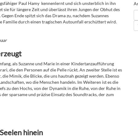
ngsfähiger Paul Hamy ­ kennenlernt und sich unsterblich in ihn
An
t sie für längere Zeit und überlässt ihren Jungen der Obhut des
is. Gegen Ende spitzt sich das Drama zu, nachdem Suzannes
 Familie durch einen tragischen Autounfall erschüttert wird.
paar
erzeugt
 Anfang, als Suzanne und Marie in einer Kindertanzaufführung
ri, die den Personen auf die Pelle rückt. An zweiter Stelle ist es
, die Mimik, die Blicke, die uns hautnah gezeigt werden. Ebenso
ie Landschaften, wo die Menschen handeln. Im Weiteren ist es die
iefs zu den Hochs, von der Dynamik in die Ruhe, von der Ruhe in
es der sparsame und präzise Einsatz des Soundtracks, der zum
 Seelen hinein