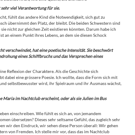
 sehr viel Verantwortung für sie.
ht, fühlt das andere Kind die Notwendigkeit, sich gut zu
nsch übernimmt den Platz, der bleibt. Die beiden Schwestern sind
 sie nicht zur gleichen Zeit existieren könnten. Darum habe ich
ist an einem Punkt ihres Lebens, an dem sie diesen Schock
ht verschwindet, hat eine poetische Intensität. Sie beschwört
Bedrohung eines Schiffbruchs und das Versprechen eines
eine Reflexion der Charaktere. Als die Geschichte sich
bt dabei eine grössere Poesie. Ich wollte, dass die Form sich mit
und selbstbewusster wird, ihr Spielraum und ihr Ausmass wächst,
ne Maria im Nachtclub erscheint, oder als sie Julien im Bus
 Leben einschreiben. Wie fühlt es sich an, von jemandem
men übersetzen? Dieses sehr seltsame Gefühl, das zugleich sehr
ben wir den Eindruck, wir sehen diese Person überall: Wir gehen
htern von Fremden. Ich stelle mir vor, dass das im Nachtclub