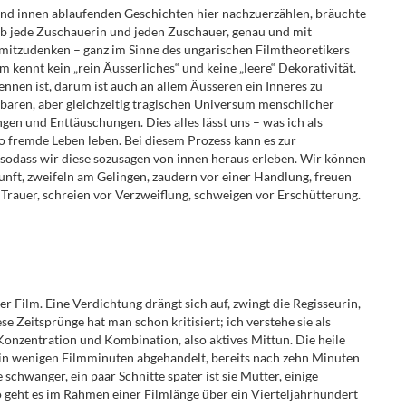
nd innen ablaufenden Geschichten hier nachzuerzählen, bräuchte
lb jede Zuschauerin und jeden Zuschauer, genau und mit
mitzudenken – ganz im Sinne des ungarischen Filmtheoretikers
m kennt kein „rein Äusserliches“ und keine „leere“ Dekorativität.
ennen ist, darum ist auch an allem Äusseren ein Inneres zu
aren, aber gleichzeitig tragischen Universum menschlicher
n und Enttäuschungen. Dies alles lässt uns – was ich als
o fremde Leben leben. Bei diesem Prozess kann es zur
 sodass wir diese sozusagen von innen heraus erleben. Wir können
nft, zweifeln am Gelingen, zaudern vor einer Handlung, freuen
 Trauer, schreien vor Verzweiflung, schweigen vor Erschütterung.
 Film. Eine Verdichtung drängt sich auf, zwingt die Regisseurin,
se Zeitsprünge hat man schon kritisiert; ich verstehe sie als
onzentration und Kombination, also aktives Mittun. Die heile
in wenigen Filmminuten abgehandelt, bereits nach zehn Minuten
schwanger, ein paar Schnitte später ist sie Mutter, einige
o geht es im Rahmen einer Filmlänge über ein Vierteljahrhundert