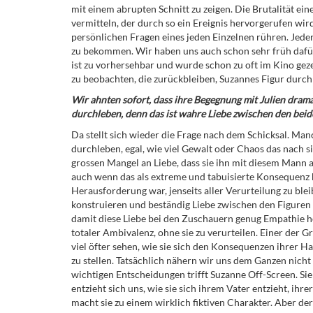
mit einem abrupten Schnitt zu zeigen. Die Brutalität ei
vermitteln, der durch so ein Ereignis hervorgerufen wird
persönlichen Fragen eines jeden Einzelnen rühren. Jeder 
zu bekommen. Wir haben uns auch schon sehr früh dafür 
ist zu vorhersehbar und wurde schon zu oft im Kino gezei
zu beobachten, die zurückbleiben, Suzannes Figur durch
Wir ahnten sofort, dass ihre Begegnung mit Julien dram
durchleben, denn das ist wahre Liebe zwischen den beid
Da stellt sich wieder die Frage nach dem Schicksal. M
durchleben, egal, wie viel Gewalt oder Chaos das nach si
grossen Mangel an Liebe, dass sie ihn mit diesem Mann a
auch wenn das als extreme und tabuisierte Konsequenz be
Herausforderung war, jenseits aller Verurteilung zu ble
konstruieren und beständig Liebe zwischen den Figuren f
damit diese Liebe bei den Zuschauern genug Empathie herv
totaler Ambivalenz, ohne sie zu verurteilen. Einer der G
viel öfter sehen, wie sie sich den Konsequenzen ihrer Hand
zu stellen. Tatsächlich nähern wir uns dem Ganzen nich
wichtigen Entscheidungen trifft Suzanne Off-Screen. Sie
entzieht sich uns, wie sie sich ihrem Vater entzieht, ih
macht sie zu einem wirklich fiktiven Charakter. Aber d