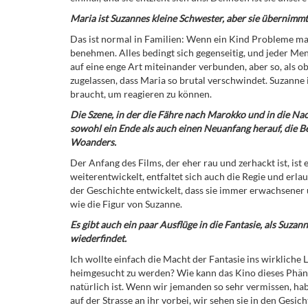
Maria ist Suzannes kleine Schwester, aber sie übernimmt
Das ist normal in Familien: Wenn ein Kind Probleme mac
benehmen. Alles bedingt sich gegenseitig, und jeder Me
auf eine enge Art miteinander verbunden, aber so, als ob
zugelassen, dass Maria so brutal verschwindet. Suzanne 
braucht, um reagieren zu können.
Die Szene, in der die Fähre nach Marokko und in die Nac
sowohl ein Ende als auch einen Neuanfang herauf, die 
Woanders.
Der Anfang des Films, der eher rau und zerhackt ist, ist 
weiterentwickelt, entfaltet sich auch die Regie und erlau
der Geschichte entwickelt, dass sie immer erwachsener 
wie die Figur von Suzanne.
Es gibt auch ein paar Ausflüge in die Fantasie, als Suzan
wiederfindet.
Ich wollte einfach die Macht der Fantasie ins wirkliche
heimgesucht zu werden? Wie kann das Kino dieses Phäno
natürlich ist. Wenn wir jemanden so sehr vermissen, ha
auf der Strasse an ihr vorbei, wir sehen sie in den Gesic