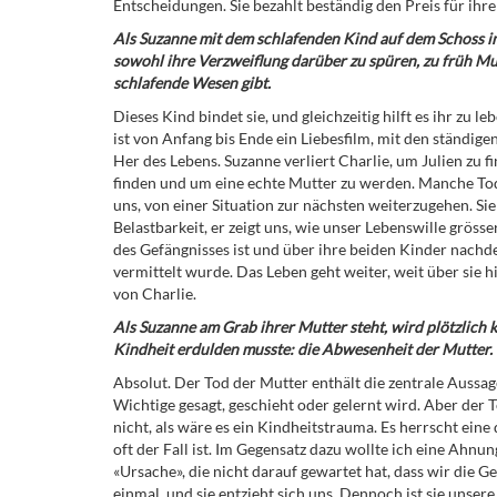
Entscheidungen. Sie bezahlt beständig den Preis für ihre 
Als Suzanne mit dem schlafenden Kind auf dem Schoss in 
sowohl ihre Verzweiflung darüber zu spüren, zu früh Mutt
schlafende Wesen gibt.
Dieses Kind bindet sie, und gleichzeitig hilft es ihr zu 
ist von Anfang bis Ende ein Liebesfilm, mit den ständi
Her des Lebens. Suzanne verliert Charlie, um Julien zu f
finden und um eine echte Mutter zu werden. Manche Tode
uns, von einer Situation zur nächsten weiterzugehen. Si
Belastbarkeit, er zeigt uns, wie unser Lebenswille grös
des Gefängnisses ist und über ihre beiden Kinder nachde
vermittelt wurde. Das Leben geht weiter, weit über sie hi
von Charlie.
Als Suzanne am Grab ihrer Mutter steht, wird plötzlich kl
Kindheit erdulden musste: die Abwesenheit der Mutter.
Absolut. Der Tod der Mutter enthält die zentrale Aussage 
Wichtige gesagt, geschieht oder gelernt wird. Aber der 
nicht, als wäre es ein Kindheitstrauma. Es herrscht ein
oft der Fall ist. Im Gegensatz dazu wollte ich eine Ahnu
«Ursache», die nicht darauf gewartet hat, dass wir die 
einmal, und sie entzieht sich uns. Dennoch ist sie unsere