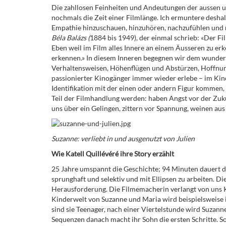
Die zahllosen Feinheiten und Andeutungen der aussen u
nochmals die Zeit einer Filmlänge. Ich ermuntere desha
Empathie hinzuschauen, hinzuhören, nachzufühlen und 
Béla Balázs (
1884 bis 1949), der einmal schrieb: «Der Fil
Eben weil im Film alles Innere an einem Äusseren zu erk
erkennen.» In diesem Inneren begegnen wir dem wunderb
Verhaltensweisen, Höhenflügen und Abstürzen, Hoffnunge
passionierter Kinogänger immer wieder erlebe – im Kin
Identifikation mit der einen oder andern Figur kommen,
Teil der Filmhandlung werden: haben Angst vor der Zuku
uns über ein Gelingen, zittern vor Spannung, weinen aus
Suzanne: verliebt in und ausgenutzt von Julien
Wie Katell Quillévéré ihre Story erzählt
25 Jahre umspannt die Geschichte; 94 Minuten dauert der
sprunghaft und selektiv und mit Ellipsen zu arbeiten. Die
Herausforderung. Die Filmemacherin verlangt von uns K
Kinderwelt von Suzanne und Maria wird beispielsweise 
sind sie Teenager, nach einer Viertelstunde wird Suzanne 
Sequenzen danach macht ihr Sohn die ersten Schritte. S