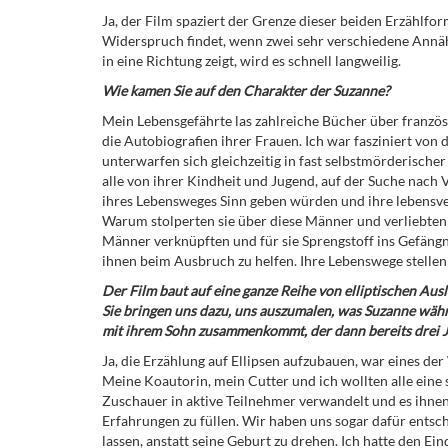
Ja, der Film spaziert der Grenze dieser beiden Erzählfor
Widerspruch findet, wenn zwei sehr verschiedene Annäh
in eine Richtung zeigt, wird es schnell langweilig.
Wie kamen Sie auf den Charakter der Suzanne?
Mein Lebensgefährte las zahlreiche Bücher über französ
die Autobiografien ihrer Frauen. Ich war fasziniert von
unterwarfen sich gleichzeitig in fast selbstmörderische
alle von ihrer Kindheit und Jugend, auf der Suche nach V
ihres Lebensweges Sinn geben würden und ihre lebens
Warum stolperten sie über diese Männer und verliebten si
Männer verknüpften und für sie Sprengstoff ins Gefängn
ihnen beim Ausbruch zu helfen. Ihre Lebenswege stellen
Der Film baut auf eine ganze Reihe von elliptischen Ausl
Sie bringen uns dazu, uns auszumalen, was Suzanne währ
mit ihrem Sohn zusammenkommt, der dann bereits drei Jah
Ja, die Erzählung auf Ellipsen aufzubauen, war eines der
Meine Koautorin, mein Cutter und ich wollten alle eine 
Zuschauer in aktive Teilnehmer verwandelt und es ihnen
Erfahrungen zu füllen. Wir haben uns sogar dafür entsch
lassen, anstatt seine Geburt zu drehen. Ich hatte den Eind