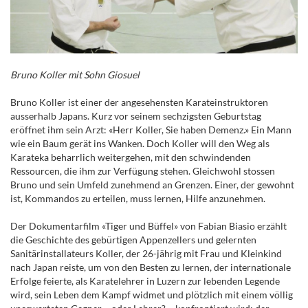
Bruno Koller mit Sohn Giosuel
Bruno Koller ist einer der angesehensten Karateinstruktoren
ausserhalb Japans. Kurz vor seinem sechzigsten Geburtstag
eröffnet ihm sein Arzt: «Herr Koller, Sie haben Demenz.» Ein Mann
wie ein Baum gerät ins Wanken. Doch Koller will den Weg als
Karateka beharrlich weitergehen, mit den schwindenden
Ressourcen, die ihm zur Verfügung stehen. Gleichwohl stossen
Bruno und sein Umfeld zunehmend an Grenzen. Einer, der gewohnt
ist, Kommandos zu erteilen, muss lernen, Hilfe anzunehmen.
Der Dokumentarfilm «Tiger und Büffel» von Fabian Biasio erzählt
die Geschichte des gebürtigen Appenzellers und gelernten
Sanitärinstallateurs Koller, der 26-jährig mit Frau und Kleinkind
nach Japan reiste, um von den Besten zu lernen, der internationale
Erfolge feierte, als Karatelehrer in Luzern zur lebenden Legende
wird, sein Leben dem Kampf widmet und plötzlich mit einem völlig