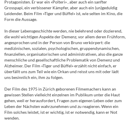
Protagonisten. Er war ein «Polteri» , aber auch ein sanfter
Grosspapi, ein verbissener Kämpfer, aber auch ein (un)geduldig
Leidender. Beim Film «Tiger und Büffel» ist, wie selten im Kino, die
Form die Aussage.
In dieser Lebensgeschichte werden, nie belehrend oder dozierend,
die wohl wichtigen Aspekte der Demenz, vor allem deren Frühform,
angesprochen und in der Person von Bruno verkörpert: die
medizinischen, sozialen, psychologischen, gruppendynamischen,
finanziellen, organisatorischen und administrativen, also die ganze
menschliche und gesellschaftliche Problematik von Demenz und
Alzheimer. Der Film «Tiger und Büffel» erzählt nicht einfach, er
überfällt uns zum Teil wie ein Orkan und reisst uns mit oder lädt
uns besinnlich ein, ihm zu folgen.
Der Film des 1975 in Zürich geborenen Filmemachers kann an
gewissen Stellen vielleicht einzelnen im Publikum unter die Haut
gehen, weil er herausfordert, Fragen zum eigenen Leben oder zum
Leben der Nächsten wahrzunehmen und zu reagieren. Wenn ein
Film solches leistet, ist er wichtig, ist er notwendig, kann er Not
wenden.