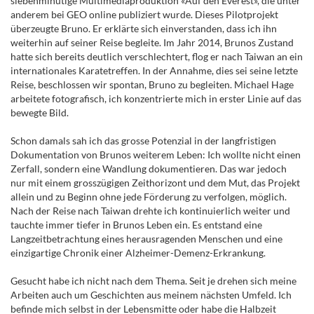
siebenminütige Multimediaproduktion «Auf den Everest», die unter
anderem bei GEO online publiziert wurde. Dieses Pilotprojekt
überzeugte Bruno. Er erklärte sich einverstanden, dass ich ihn
weiterhin auf seiner Reise begleite. Im Jahr 2014, Brunos Zustand
hatte sich bereits deutlich verschlechtert, flog er nach Taiwan an ein
internationales Karatetreffen. In der Annahme, dies sei seine letzte
Reise, beschlossen wir spontan, Bruno zu begleiten. Michael Hage
arbeitete fotografisch, ich konzentrierte mich in erster Linie auf das
bewegte Bild.
Schon damals sah ich das grosse Potenzial in der langfristigen
Dokumentation von Brunos weiterem Leben: Ich wollte nicht einen
Zerfall, sondern eine Wandlung dokumentieren. Das war jedoch
nur mit einem grosszügigen Zeithorizont und dem Mut, das Projekt
allein und zu Beginn ohne jede Förderung zu verfolgen, möglich.
Nach der Reise nach Taiwan drehte ich kontinuierlich weiter und
tauchte immer tiefer in Brunos Leben ein. Es entstand eine
Langzeitbetrachtung eines herausragenden Menschen und eine
einzigartige Chronik einer Alzheimer-Demenz-Erkrankung.
Gesucht habe ich nicht nach dem Thema. Seit je drehen sich meine
Arbeiten auch um Geschichten aus meinem nächsten Umfeld. Ich
befinde mich selbst in der Lebensmitte oder habe die Halbzeit