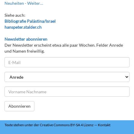
Neuheiten -
Weiter…
Siehe auch:
Bibliografie Palästina/Israel
hanspeter.stalder.ch
Newsletter abonnieren
Der Newsletter erscheint etwa alle paar Wochen. Felder Anrede
und Namen freiwillig.
Abonnieren
Texte
stehen unter der
Creative Commons BY-SA 4 Lizenz
—
Kontakt