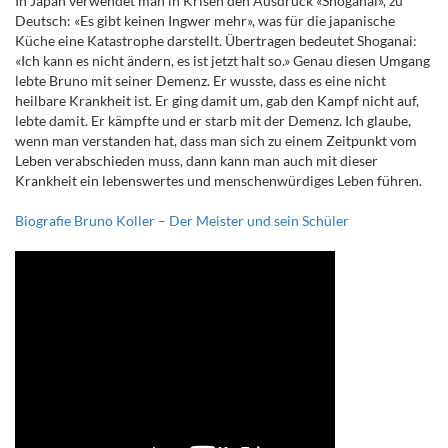
In Japan verwendet man in Krisen den Ausdruck «Shoganai», zu
Deutsch: «Es gibt keinen Ingwer mehr», was für die japanische
Küche eine Katastrophe darstellt. Übertragen bedeutet Shoganai:
«Ich kann es nicht ändern, es ist jetzt halt so.» Genau diesen Umgang
lebte Bruno mit seiner Demenz. Er wusste, dass es eine nicht
heilbare Krankheit ist. Er ging damit um, gab den Kampf nicht auf,
lebte damit. Er kämpfte und er starb mit der Demenz. Ich glaube,
wenn man verstanden hat, dass man sich zu einem Zeitpunkt vom
Leben verabschieden muss, dann kann man auch mit dieser
Krankheit ein lebenswertes und menschenwürdiges Leben führen.
Biografie Bruno Koller – Der Meister und sein Schüler