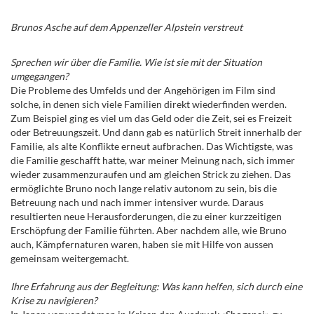
Brunos Asche auf dem Appenzeller Alpstein verstreut
Sprechen wir über die Familie. Wie ist sie mit der Situation
umgegangen?
Die Probleme des Umfelds und der Angehörigen im Film sind
solche, in denen sich viele Familien direkt wiederfinden werden.
Zum Beispiel ging es viel um das Geld oder die Zeit, sei es Freizeit
oder Betreuungszeit. Und dann gab es natürlich Streit innerhalb der
Familie, als alte Konflikte erneut aufbrachen. Das Wichtigste, was
die Familie geschafft hatte, war meiner Meinung nach, sich immer
wieder zusammenzuraufen und am gleichen Strick zu ziehen. Das
ermöglichte Bruno noch lange relativ autonom zu sein, bis die
Betreuung nach und nach immer intensiver wurde. Daraus
resultierten neue Herausforderungen, die zu einer kurzzeitigen
Erschöpfung der Familie führten. Aber nachdem alle, wie Bruno
auch, Kämpfernaturen waren, haben sie mit Hilfe von aussen
gemeinsam weitergemacht.
Ihre Erfahrung aus der Begleitung: Was kann helfen, sich durch eine
Krise zu navigieren?