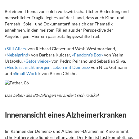
Bei einem Thema von solch volkswirtschaftlicher Bedeutung und
menschlicher Tragik liegt es auf der Hand, dass auch Kino- und
Fernseh-, Spiel- und Dokumentarfilme sich der Thematik
annehmen, in den meisten Fällen aus der Perspektive der
Angehörigen. Hier ein paar zufällig gewählte Titel:
«Still Alice»
von Richard Glatzer und Wash Westmoreland,
«
Nebelgrind
» von Barbara Kulcsar,
«Pandora’s Box»
von Yesim
Ustaoglu,
«Gatos viejos»
von Pedro Peirano und Sebastián Silva,
«Heute ist nicht morgen. Leben mit Demenz»
von Nico Gutmann
und
«Small World
» von Bruno Chiche.
Das Leben des 81-Jährigen verändert sich radikal
Innenansicht eines Alzheimerkranken
Im Rahmen der Demenz- und Alzheimer-Dramen im Kino nimmt
«The Father» eine Sonderstellung ein: Der Film ist fast komplett aus