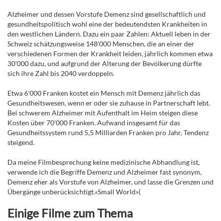
Alzheimer und dessen Vorstufe Demenz sind gesellschaftlich und
gesundheitspolitisch wohl eine der bedeutendsten Krankheiten in
den westlichen Ländern. Dazu ein paar Zahlen: Aktuell leben in der
Schweiz schätzungsweise 148'000 Menschen, die an einer der
verschiedenen Formen der Krankheit leiden, jährlich kommen etwa
30'000 dazu, und aufgrund der Alterung der Bevölkerung dürfte
sich ihre Zahl bis 2040 verdoppeln.
Etwa 6'000 Franken kostet ein Mensch mit Demenz jährlich das
Gesundheitswesen, wenn er oder sie zuhause in Partnerschaft lebt.
Bei schwerem Alzheimer mit Aufenthalt im Heim steigen diese
Kosten über 70'000 Franken. Aufwand insgesamt für das
Gesundheitssystem rund 5,5 Milliarden Franken pro Jahr, Tendenz
steigend.
Da meine Filmbesprechung keine medizinische Abhandlung ist,
verwende ich die Begriffe Demenz und Alzheimer fast synonym,
Demenz eher als Vorstufe von Alzheimer, und lasse die Grenzen und
Übergänge unberücksichtigt.«Small World»(
Einige Filme zum Thema