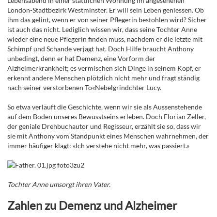
Lebensabend in einer stattlichen Wohnung im angesehenen
London-Stadtbezirk Westminster. Er will sein Leben geniessen. Ob
ihm das gelint, wenn er von seiner Pflegerin bestohlen wird? Sicher
ist auch das nicht. Lediglich wissen wir, dass seine Tochter Anne
wieder eine neue Pflegerin finden muss, nachdem er die letzte mit
Schimpf und Schande verjagt hat. Doch Hilfe braucht Anthony
unbedingt, denn er hat Demenz, eine Vorform der
Alzheimerkrankheit; es vermischen sich Dinge in seinem Kopf, er
erkennt andere Menschen plötzlich nicht mehr und fragt ständig
nach seiner verstorbenen To«Nebelgrindchter Lucy.
So etwa verläuft die Geschichte, wenn wir sie als Aussenstehende
auf dem Boden unseres Bewusstseins erleben. Doch Florian Zeller,
der geniale Drehbuchautor und Regisseur, erzählt sie so, dass wir
sie mit Anthony vom Standpunkt eines Menschen wahrnehmen, der
immer häufiger klagt: «Ich verstehe nicht mehr, was passiert.»
Tochter Anne umsorgt ihren Vater.
Zahlen zu Demenz und Alzheimer