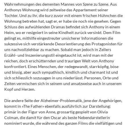
Wahrnehmungen des dementen Mannes von Szene zu Szene. Aus
Anthonys Wohnung wird zeitweise das Appartement seiner
Tochter. Und zu ihr, die kurz zuvor mit einem frischen Hühnchen die
Wohnung betreten hat, sagt er, er habe sie noch nie gesehen. Gegen
Schluss des aufwühlenden Dramas befindet sich Anthony in einem
Heim, wo er resigniert in seine Kindheit zurück versinkt. Dem Film
gelingt es, mithilfe eingestreuter unsicherer Informationen die
sukzessive sich verstärkende Desorientierung des Protagonisten für
uns nachvollziehbar zu machen. Sobald man jedoch in Zellers
Erzähl- und Inszenierungsstil eingetaucht ist, wird man mit der
reichen, doch erschütternden und traurigen Welt von Anthony
konfrontiert. Eines Menschen, der redegewandt, starrköpfig, böse
und bissig, aber auch sympathisch, kindlich und charmant ist und
sich schliesslich sozusagen in uns niederlässt. Personen, Orte und
Zeiten vermischen sich in seinem und ansatzweise auch in unserem
Kopf und Herzen.
Die andere Seite der Alzheimer-Problematik, jene der Angehörigen,
kommt in «The Father» ebenfalls ausführlich zur Darstellung:
primär in der Figur von Anne, grossartig gespielt von Olivia
Colman, die damit für den Oscar als beste Nebendarstellerin
nominiert wurde, die während des ganzen Films die vielfältigen und