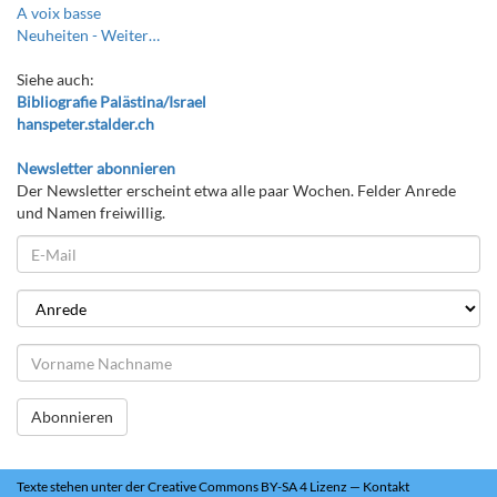
A voix basse
Neuheiten -
Weiter…
Siehe auch:
Bibliografie Palästina/Israel
hanspeter.stalder.ch
Newsletter abonnieren
Der Newsletter erscheint etwa alle paar Wochen. Felder Anrede
und Namen freiwillig.
Abonnieren
Texte
stehen unter der
Creative Commons BY-SA 4 Lizenz
—
Kontakt