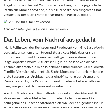
schauspielerischer Mut machen die turbulente und emotionale
Tragikomödie «The Last Word» zu einem Ereignis. Ihre jugendliche
Partnerin Amanda Seyfried, die sie zum Schreiben ausgewählt hat,
versteht es, der alten Dame einigermassen Paroli zu bieten.
Harriet Lauler, perfekt auch im neuen Beruf
Das Leben, vom Nachruf aus gedacht
Mark Pellington, der Regisseur und Produzent von «The Last Word»,
verdankt es seinem alten Freund Stuart Ross Fink, dass er sich
filmisch endlich mit Themen beschäftigen konnte, die er schon
lange anpacken wollte. «Stuart schlug mir eine Idee vor, die vier
Themen ansprach, die mich zunehmend interessieren: Sterblichkeit,
Familie, Vermächtnis, Identität. Sechs Monate später bekam ich die
erste Fassung des Drehbuchs, das eine Mischung aus Drama und
Komödie war. Er, die Produzentin und ich überarbeiteten alles zu
dem, was jetzt auf der Leinwand zu sehen ist.»
Harriets Streben nach Perfektionismus endet in der Einsamkeit.
«Von aussen betrachtet scheint ihr Leben tadellos zu sein. Doch
beim genauen Hinsehen offenbart sich, wie leer es eigentlich ist. Sie
muss sich darüber klar werden, was für sie bis jetzt von Bedeutung