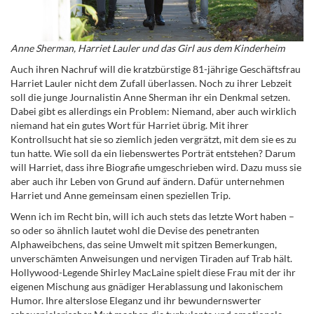
Anne Sherman, Harriet Lauler und das Girl aus dem Kinderheim
Auch ihren Nachruf will die kratzbürstige 81-jährige Geschäftsfrau
Harriet Lauler nicht dem Zufall überlassen. Noch zu ihrer Lebzeit
soll die junge Journalistin Anne Sherman ihr ein Denkmal setzen.
Dabei gibt es allerdings ein Problem: Niemand, aber auch wirklich
niemand hat ein gutes Wort für Harriet übrig. Mit ihrer
Kontrollsucht hat sie so ziemlich jeden vergrätzt, mit dem sie es zu
tun hatte. Wie soll da ein liebenswertes Porträt entstehen? Darum
will Harriet, dass ihre Biografie umgeschrieben wird. Dazu muss sie
aber auch ihr Leben von Grund auf ändern. Dafür unternehmen
Harriet und Anne gemeinsam einen speziellen Trip.
Wenn ich im Recht bin, will ich auch stets das letzte Wort haben –
so oder so ähnlich lautet wohl die Devise des penetranten
Alphaweibchens, das seine Umwelt mit spitzen Bemerkungen,
unverschämten Anweisungen und nervigen Tiraden auf Trab hält.
Hollywood-Legende Shirley MacLaine spielt diese Frau mit der ihr
eigenen Mischung aus gnädiger Herablassung und lakonischem
Humor. Ihre alterslose Eleganz und ihr bewundernswerter