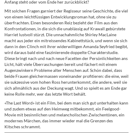
Anfang steht oder vom Ende her zurückblickt?
Mit solchen Fragen garniert der Regisseur seine Geschichte, die viel
von einem leichtfüssigen Entwicklungsroman hat, ohne sie zu
überfrachten. Einen besonderen Reiz bezieht der Film aus den
Konfrontationen, in die sich die unablässig auf Krawall gebürstete
Harriet lustvoll stürzt. Die unnachahmliche Shirley MacLaine
macht aus jeder ein mitreissendes Kabinettstück, und wenn sie sich
dann in den Clinch mit ihrer widerwilligen Amanda Seyfried begibt,
wird daraus bald eine faszinierende doppelte Charakterstudie.
Diese bringt nach und nach neue Facetten der Persönlichkeiten ans
Licht, hält viele Überraschungen bereit und fächert mit einem
Augenzwinkern Probleme alter Menschen auf. Schön dabei, dass
beide Frauen gleichermassen voneinander profitieren: die eine, weil
sie sukzessive vom hohen Ross herunterkommt, die andere, weil sie
sich allmählich aus der Deckung wagt. Und so spielt es am Ende gar
keine Rolle mehr, wer das letzte Wort behält.
«The Last Word» ist ein Film, bei dem man sich gut unterhalten kann
und zudem etwas auf den Heimweg mitbekommt, ein Feelgood-
Movie mit besinnlichen und melancholischen Zwischentönen, ein
modernes Märchen, das immer wieder mal die Grenzen des
Kitsches schrammt.