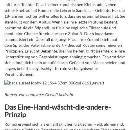
mit ihrer Tochter Eliza in einer rumänischen Kleinstadt.
Neben
seiner Ehefrau hat Romero die Lehrerin Sandra als Geliebte. Für die
18-jährige Tochter will er alles tun, dass sie es einmal besser hat.
Sie
steht kurz vor dem Abitur. Wenn sie ihre letzte Prüfung besteht,
bekommt sie ein Stipendium für eine englische Eliteschule und
damit eine Chance für eine bessere Zukunft. Doch kurz davor
traumatisiert ein Überfall die junge Frau. Ihre Zukunft steht auf
dem Spiel, der Vater ist gefordert – dies auf Kosten seiner eigenen
Prinzipien. Er sucht Bekannte, die ihm helfen,
trifft
Beamte, die ihre
Unterstützung von Gegenleistungen abhängig machen. Er verstrickt
sich allmählich in ein unauflösbares Geflecht von Mauscheleien und
Lügen, betritt das glitschige Terrain verhängnisvoller
Verpflichtungen.
Romeo, von anonymer Gewalt bedroht
Das Eine-Hand-wäscht-die-andere-
Prinzip
Romeo erweist sich als ein alltäglicher, tragischer Held, als jemand,
der seine glückliche Zeit hinter sich und seine hehren Ziele verpasst