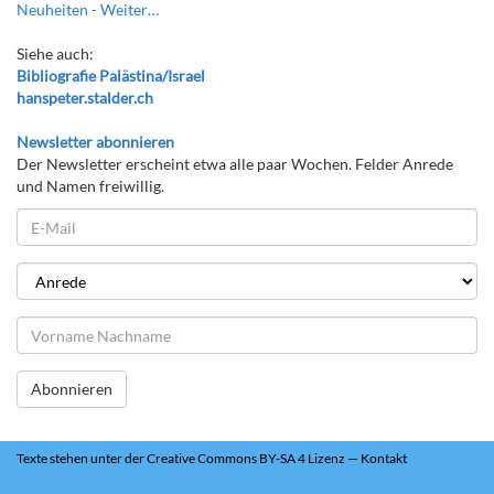
Neuheiten -
Weiter…
Siehe auch:
Bibliografie Palästina/Israel
hanspeter.stalder.ch
Newsletter abonnieren
Der Newsletter erscheint etwa alle paar Wochen. Felder Anrede
und Namen freiwillig.
Abonnieren
Texte
stehen unter der
Creative Commons BY-SA 4 Lizenz
—
Kontakt