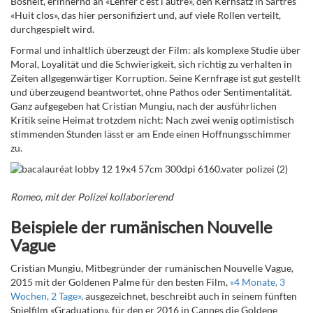
Bosheit, erinnernd an «L'enfer c'est l'autre», den Kernsatz in Sartres
«Huit clos», das hier personifiziert und, auf viele Rollen verteilt,
durchgespielt wird.
Formal und inhaltlich überzeugt der Film: als komplexe Studie über
Moral, Loyalität und die Schwierigkeit, sich richtig zu verhalten in
Zeiten allgegenwärtiger Korruption. Seine Kernfrage ist gut gestellt
und überzeugend beantwortet, ohne Pathos oder Sentimentalität.
Ganz aufgegeben hat Cristian Mungiu, nach der ausführlichen
Kritik seine Heimat trotzdem nicht: Nach zwei wenig optimistisch
stimmenden Stunden lässt er am Ende einen Hoffnungsschimmer
zu.
Romeo, mit der Polizei kollaborierend
Beispiele der rumänischen Nouvelle
Vague
Cristian Mungiu, Mitbegründer der rumänischen Nouvelle Vague,
2015 mit der Goldenen Palme für den besten Film,
«
4 Monate, 3
Wochen, 2 Tage
»,
ausgezeichnet, beschreibt auch in seinem fünften
Spielfilm «Graduation», für den er 2016 in Cannes die Goldene