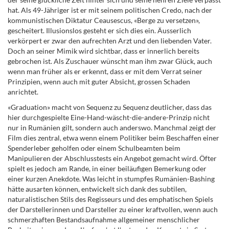
hat. Als 49-Jähriger ist er mit seinem politischen Credo, nach der
kommunistischen Diktatur Ceausescus, «Berge zu versetzen»,
gescheitert. Illusionslos gesteht er sich dies ein. Äusserlich
verkörpert er zwar den aufrechten Arzt und den liebenden Vater.
Doch an seiner Mimik wird sichtbar, dass er innerlich bereits
gebrochen ist. Als Zuschauer wünscht man ihm zwar Glück, auch
wenn man früher als er erkennt, dass er mit dem Verrat seiner
Prinzipien, wenn auch mit guter Absicht, grossen Schaden
anrichtet.
«Graduation» macht von Sequenz zu Sequenz deutlicher, dass das
hier durchgespielte Eine-Hand-wäscht-die-andere-Prinzip nicht
nur in Rumänien gilt, sondern auch anderswo. Manchmal zeigt der
Film dies zentral, etwa wenn einem Politiker beim Beschaffen einer
Spenderleber geholfen oder einem Schulbeamten beim
Manipulieren der Abschlusstests ein Angebot gemacht wird. Öfter
spielt es jedoch am Rande, in einer beiläufigen Bemerkung oder
einer kurzen Anekdote. Was leicht in stumpfes Rumänien-Bashing
hätte ausarten können, entwickelt sich dank des subtilen,
naturalistischen Stils des Regisseurs und des emphatischen Spiels
der Darstellerinnen und Darsteller zu einer kraftvollen, wenn auch
schmerzhaften Bestandsaufnahme allgemeiner menschlicher