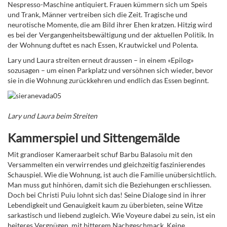
Nespresso-Maschine antiquiert. Frauen kümmern sich um Speis
und Trank, Männer vertreiben sich die Zeit. Tragische und
neurotische Momente, die am Bild ihrer Ehen kratzen. Hitzig wird
es bei der Vergangenheitsbewältigung und der aktuellen Politik. In
der Wohnung duftet es nach Essen, Krautwickel und Polenta.
Lary und Laura streiten erneut draussen – in einem «Epilog»
sozusagen – um einen Parkplatz und versöhnen sich wieder, bevor
sie in die Wohnung zurückkehren und endlich das Essen beginnt.
Lary und Laura beim Streiten
Kammerspiel und Sittengemälde
Mit grandioser Kameraarbeit schuf
Barbu Balasoiu
mit den
Versammelten ein verwirrendes und gleichzeitig faszinierendes
Schauspiel. Wie die Wohnung, ist auch die Familie unübersichtlich.
Man muss gut hinhören, damit sich die Beziehungen erschliessen.
Doch bei Christi Puiu lohnt sich das! Seine Dialoge sind in ihrer
Lebendigkeit und Genauigkeit kaum zu überbieten, seine Witze
sarkastisch und liebend zugleich. Wie Voyeure dabei zu sein, ist ein
heiteres Vergnügen, mit bitterem Nachgeschmack.
Keine