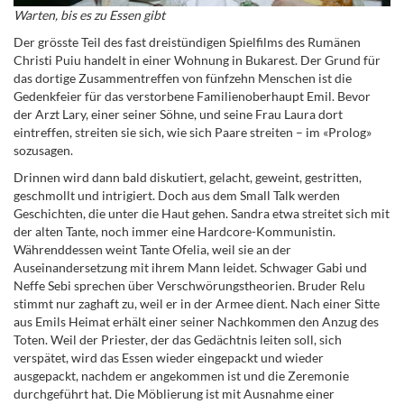
Warten, bis es zu Essen gibt
Der grösste Teil des fast dreistündigen Spielfilms des Rumänen
Christi Puiu handelt in einer Wohnung in Bukarest. Der Grund für
das dortige Zusammentreffen von fünfzehn Menschen ist die
Gedenkfeier für das verstorbene Familienoberhaupt Emil. Bevor
der Arzt Lary, einer seiner Söhne, und seine Frau Laura dort
eintreffen, streiten sie sich, wie sich Paare streiten – im «Prolog»
sozusagen.
Drinnen wird dann bald diskutiert, gelacht, geweint, gestritten,
geschmollt und intrigiert. Doch aus dem Small Talk werden
Geschichten, die unter die Haut gehen. Sandra etwa streitet sich mit
der alten Tante, noch immer eine Hardcore-Kommunistin.
Währenddessen weint Tante Ofelia, weil sie an der
Auseinandersetzung mit ihrem Mann leidet. Schwager Gabi und
Neffe Sebi sprechen über Verschwörungstheorien. Bruder Relu
stimmt nur zaghaft zu, weil er in der Armee dient. Nach einer Sitte
aus Emils Heimat erhält einer seiner Nachkommen den Anzug des
Toten. Weil der Priester, der das Gedächtnis leiten soll, sich
verspätet, wird das Essen wieder eingepackt und wieder
ausgepackt, nachdem er angekommen ist und die Zeremonie
durchgeführt hat. Die Möblierung ist mit Ausnahme einer