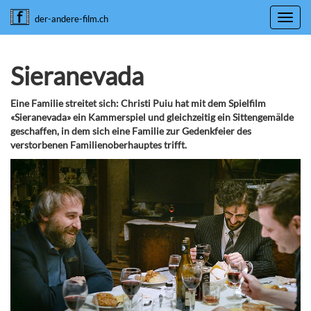
Toggl
der-andere-film.ch
navig
Sieranevada
Eine Familie streitet sich: Christi Puiu hat mit dem Spielfilm
«Sieranevada» ein Kammerspiel und gleichzeitig ein Sittengemälde
geschaffen, in dem sich eine Familie zur Gedenkfeier des
verstorbenen Familienoberhauptes trifft.