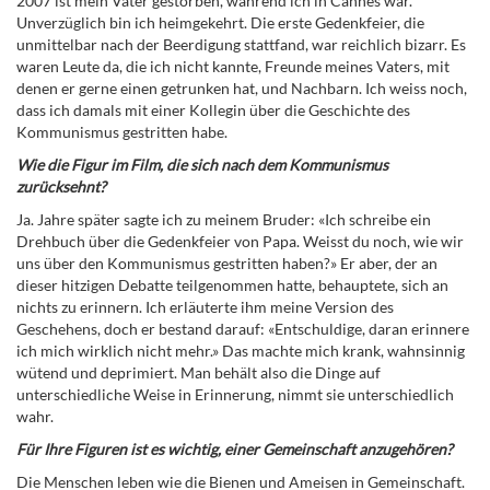
2007 ist mein Vater gestorben, während ich in Cannes war.
Unverzüglich bin ich heimgekehrt. Die erste Gedenkfeier, die
unmittelbar nach der Beerdigung stattfand, war reichlich bizarr. Es
waren Leute da, die ich nicht kannte, Freunde meines Vaters, mit
denen er gerne einen getrunken hat, und Nachbarn. Ich weiss noch,
dass ich damals mit einer Kollegin über die Geschichte des
Kommunismus gestritten habe.
Wie die Figur im Film, die sich nach dem Kommunismus
zurücksehnt?
Ja. Jahre später sagte ich zu meinem Bruder: «Ich schreibe ein
Drehbuch über die Gedenkfeier von Papa. Weisst du noch, wie wir
uns über den Kommunismus gestritten haben?» Er aber, der an
dieser hitzigen Debatte teilgenommen hatte, behauptete, sich an
nichts zu erinnern. Ich erläuterte ihm meine Version des
Geschehens, doch er bestand darauf: «Entschuldige, daran erinnere
ich mich wirklich nicht mehr.» Das machte mich krank, wahnsinnig
wütend und deprimiert. Man behält also die Dinge auf
unterschiedliche Weise in Erinnerung, nimmt sie unterschiedlich
wahr.
Für Ihre Figuren ist es wichtig, einer Gemeinschaft anzugehören?
Die Menschen leben wie die Bienen und Ameisen in Gemeinschaft.