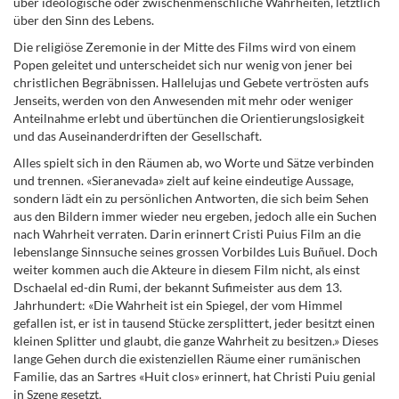
über ideologische oder zwischenmenschliche Wahrheiten, letztlich
über den Sinn des Lebens.
Die religiöse Zeremonie in der Mitte des Films wird von einem
Popen geleitet und unterscheidet sich nur wenig von jener bei
christlichen Begräbnissen. Hallelujas und Gebete vertrösten aufs
Jenseits, werden von den Anwesenden mit mehr oder weniger
Anteilnahme erlebt und übertünchen die Orientierungslosigkeit
und das Auseinanderdriften der Gesellschaft.
Alles spielt sich in den Räumen ab, wo Worte und Sätze verbinden
und trennen. «Sieranevada» zielt auf keine eindeutige Aussage,
sondern lädt ein zu persönlichen Antworten, die sich beim Sehen
aus den Bildern immer wieder neu ergeben, jedoch alle ein Suchen
nach Wahrheit verraten. Darin erinnert Cristi Puius Film an die
lebenslange Sinnsuche
seines grossen Vorbildes Luis Buñuel
. Doch
weiter kommen auch die Akteure in diesem Film nicht, als einst
Dschaelal ed-din Rumi, der bekannt Sufimeister aus dem 13.
Jahrhundert: «Die Wahrheit ist ein Spiegel, der vom Himmel
gefallen ist, er ist in tausend Stücke zersplittert, jeder besitzt einen
kleinen Splitter und glaubt, die ganze Wahrheit zu besitzen.» Dieses
lange Gehen durch die existenziellen Räume einer rumänischen
Familie, das an Sartres «Huit clos» erinnert, hat Christi Puiu genial
in Szene gesetzt.