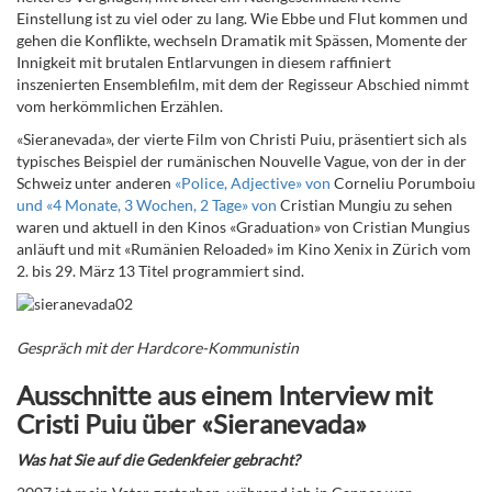
Einstellung ist zu viel oder zu lang. Wie Ebbe und Flut kommen und
gehen die Konflikte, wechseln Dramatik mit Spässen, Momente der
Innigkeit mit brutalen Entlarvungen in diesem raffiniert
inszenierten Ensemblefilm, mit dem der Regisseur Abschied nimmt
vom herkömmlichen Erzählen.
«Sieranevada», der vierte Film von Christi Puiu, präsentiert sich als
typisches Beispiel der rumänischen Nouvelle Vague, von der in der
Schweiz unter anderen
«
Police, Adjective
» von
Corneliu Porumboiu
und «
4 Monate, 3 Wochen, 2 Tage» von
Cristian Mungiu zu sehen
waren und aktuell in den Kinos
«Graduation» von Cristian Mungius
anläuft und mit «Rumänien Reloaded» im Kino Xenix in Zürich vom
2. bis 29. März 13 Titel programmiert sind.
Gespräch mit der Hardcore-Kommunistin
Ausschnitte aus einem Interview mit
Cristi Puiu über «Sieranevada»
Was hat Sie auf die Gedenkfeier gebracht?