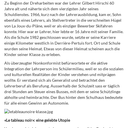
Zu Beginn der Dreharbeiten war der Lehrer Gilbert Hirschi 60
Jahre alt und näherte sich dem vierzigsten Jahr seines
Schuldienstes. 1966, kurz nach der Lehrerausbildung, kam er, Sohn
ebenfalls eines Lehrers, als Stellvertreter in die verschneiten Hügel
von La Joux-du-Plâne, weil er als einziger Bewerber Skifahren
konnte. Hier war er Lehrer, hier lebte er 16 Jahre mit seiner Familie.
Als die Schule 1982 geschlossen wurde, setzte er seine Karriere
einige Kilometer westlich in Derrière-Pertuis fort. Ort und Schule
wurden seine Heimat. Etwas von dieser Heimat scheinen auch die
Kinder seiner Klasse zu erleben.
Als überzeugter Nonkonformist befürwortete er die aktive
Integration der Lehrperson ins Schülermilieu, weil er so die sozialen
und kulturellen Realitäten der Kinder verstehen und mitprägen
wollte. Er verstand sich als Generalist und betrachtet den
Lehrerberuf als Berufung. Ausserhalb der Schulzeit sass er täglich
drei Stunden am Steuer eines Busses, mit dem er seine Schützlinge
abholte und heimbrachte. Der Bus hinter dem Schulhaus bedeutete
für alle einen Gewinn an Autonomie.
«Le tableau noir»: eine gelebte Utopie