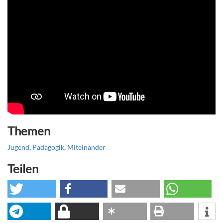
Themen
Jugend
,
Pädagogik
,
Miteinander
Teilen