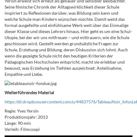
Yersin erweist sich erneut als genauer und sensibler Beobachter.
Seine filmische Chronik der Alltagswirklichkeit dieser Schule
inspiriert zu Reflexionen darüber, was Bildung sein kann und
welche Schule man Kindern wünschen möchte. Damit weist das
formal ausgefeilte und einfühlsame Werk weit über das Einmalige
dieser Klasse und dieses Lehrers hinaus. Hier geht es um eine Schul-
Utopie, bei der wir uns mitfreuen – und mittrauern, wie die Schule
geschlossen wird. Gestellt werden grundsätzliche Fragen zur
Schule, Erziehung und Bildung, deren Diskussion sich lohnt. Auch
wenn die gezeigte Schule nicht den heutigen Kriterien der
Pädagogischen Hochschulen entspricht, macht sie erlebbar und
bewusst, was Erziehung im Tiefsten auszeichnet: Anteilnahme,
Empathie und Liebe.
Weiterführendes Material
https://dl.dropboxusercontent.com/u/44837576/TableauNoir_InfosL
Regie: Yves Yersin
Produktionsjahr: 2013
Länge: 90 min
Verleih: Filmcoopi