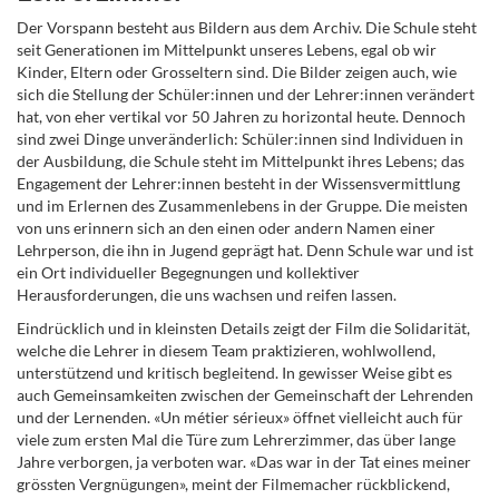
Der Vorspann besteht aus Bildern aus dem Archiv. Die Schule steht
seit Generationen im Mittelpunkt unseres Lebens, egal ob wir
Kinder, Eltern oder Grosseltern sind. Die Bilder zeigen auch, wie
sich die Stellung der Schüler:innen und der Lehrer:innen verändert
hat, von eher vertikal vor 50 Jahren zu horizontal heute. Dennoch
sind zwei Dinge unveränderlich: Schüler:innen sind Individuen in
der Ausbildung, die Schule steht im Mittelpunkt ihres Lebens; das
Engagement der Lehrer:innen besteht in der Wissensvermittlung
und im Erlernen des Zusammenlebens in der Gruppe. Die meisten
von uns erinnern sich an den einen oder andern Namen einer
Lehrperson, die ihn in Jugend geprägt hat. Denn Schule war und ist
ein Ort individueller Begegnungen und kollektiver
Herausforderungen, die uns wachsen und reifen lassen.
Eindrücklich und in kleinsten Details zeigt der Film die Solidarität,
welche die Lehrer in diesem Team praktizieren, wohlwollend,
unterstützend und kritisch begleitend. In gewisser Weise gibt es
auch Gemeinsamkeiten zwischen der Gemeinschaft der Lehrenden
und der Lernenden. «Un métier sérieux» öffnet vielleicht auch für
viele zum ersten Mal die Türe zum Lehrerzimmer, das über lange
Jahre verborgen, ja verboten war. «Das war in der Tat eines meiner
grössten Vergnügungen», meint der Filmemacher rückblickend,