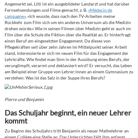
Angemerkt sei, Lilti ist ein ausgebildeter Landarzt und hat darüber
Fernsehsendungen und Filme gemacht, z. B.
«Médecin de
campagne»
. «Ich wusste, dass nach den TV-Arbeiten meine
Rückkehr zum Film sich um ein anderes Universum als die Medizin
drehen würde.» Wie in seinen Filmen über Medizin geht er auch im
Film über die Schule die Fiktion über die Realität an. Er hinterfragt
einen Beruf am eingesetzten Engagement. Da dieses von
Pflegekräften seit über zehn Jahren im Mittelpunkt seiner Arbeit
stand, interessierte er sich im neuen Film für das Engagement der
Lehrkräfte. Wie findet man Sinn in der Ausübung eines Berufs, der
verunglimpft, verarmt und deklassiert wird? Er versucht, das Leben
am Beispiel einer Gruppe von Lehrer:innen an einem Gymnasium zu
verstehen: Was ist das Salz in der Suppe ihres Berufs?
Pierre und Benjamin
Das Schuljahr beginnt, ein neuer Lehrer
kommt
Zu Beginn des Schuljahrs tritt Benjamin als neuer Mathelehrer an
einem Collège eine Stelle an. Das Unterrichten fällt ihm anfangs