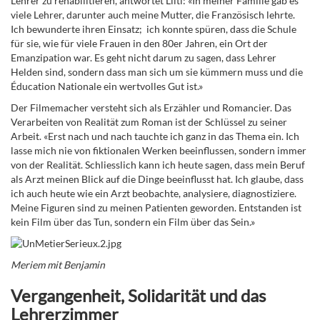
Lehrer zu rehabilitieren, antwortet Lilti: «In meiner Familie gab es
viele Lehrer, darunter auch meine Mutter, die Französisch lehrte.
Ich bewunderte ihren Einsatz; ich konnte spüren, dass die Schule
für sie, wie für viele Frauen in den 80er Jahren, ein Ort der
Emanzipation war. Es geht nicht darum zu sagen, dass Lehrer
Helden sind, sondern dass man sich um sie kümmern muss und die
Éducation Nationale ein wertvolles Gut ist.»
Der Filmemacher versteht sich als Erzähler und Romancier. Das
Verarbeiten von Realität zum Roman ist der Schlüssel zu seiner
Arbeit. «Erst nach und nach tauchte ich ganz in das Thema ein. Ich
lasse mich nie von fiktionalen Werken beeinflussen, sondern immer
von der Realität. Schliesslich kann ich heute sagen, dass mein Beruf
als Arzt meinen Blick auf die Dinge beeinflusst hat. Ich glaube, dass
ich auch heute wie ein Arzt beobachte, analysiere, diagnostiziere.
Meine Figuren sind zu meinen Patienten geworden. Entstanden ist
kein Film über das Tun, sondern ein Film über das Sein.»
Meriem mit Benjamin
Vergangenheit, Solidarität und das
Lehrerzimmer