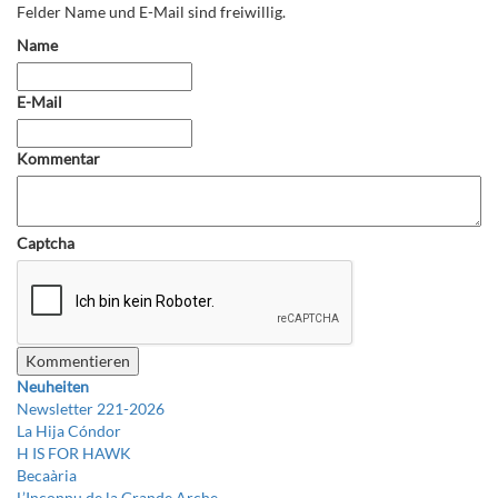
Felder Name und E-Mail sind freiwillig.
Name
E-Mail
Kommentar
Captcha
Neuheiten
Newsletter 221-2026
La Hija Cóndor
H IS FOR HAWK
Becaària
L’Inconnu de la Grande Arche