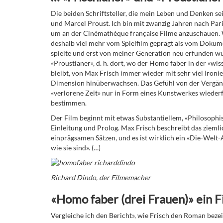
Die beiden Schriftsteller, die mein Leben und Denken s
und Marcel Proust. Ich bin mit zwanzig Jahren nach Par
um an der Cinémathèque française Filme anzuschauen. Wo
deshalb viel mehr vom Spielfilm geprägt als vom Dokume
spielte und erst von meiner Generation neu erfunden wurd
«Proustianer», d. h. dort, wo der Homo faber in der «wi
bleibt, von Max Frisch immer wieder mit sehr viel Ironie
Dimension hinüberwachsen. Das Gefühl von der Vergängl
«verlorene Zeit» nur in Form eines Kunstwerkes wiede
bestimmen.
Der Film beginnt mit etwas Substantiellem, «Philosophi
Einleitung und Prolog. Max Frisch beschreibt das zieml
einprägsamen Sätzen, und es ist wirklich ein «Die-Welt-
wie sie sind». (…)
Richard Dindo, der Filmemacher
«Homo faber (drei Frauen)» ein F
Vergleiche ich den Bericht», wie Frisch den Roman bezei