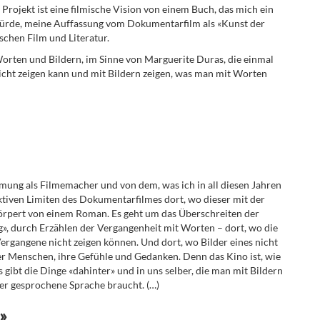
Projekt ist eine filmische Vision von einem Buch, das mich ein
n würde, meine Auffassung vom Dokumentarfilm als «Kunst der
schen Film und Literatur.
orten und Bildern, im Sinne von Marguerite Duras, die einmal
nicht zeigen kann und mit Bildern zeigen, was man mit Worten
mung als Filmemacher und von dem, was ich in all diesen Jahren
ktiven Limiten des Dokumentarfilmes dort, wo dieser mit der
körpert von einem Roman. Es geht um das Überschreiten der
, durch Erzählen der Vergangenheit mit Worten – dort, wo die
rgangene nicht zeigen können. Und dort, wo Bilder eines nicht
r Menschen, ihre Gefühle und Gedanken. Denn das Kino ist, wie
s gibt die Dinge «dahinter» und in uns selber, die man mit Bildern
oder gesprochene Sprache braucht. (…)
»