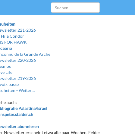
euheiten
wsletter 221-2026
 Hija Cóndor
 IS FOR HAWK
caària
Inconnu de la Grande Arche
wsletter 220-2026
osmos
ve Life
wsletter 219-2026
voix basse
uheiten -
Weiter…
ehe auch:
bliografie Palästina/Israel
nspeter.stalder.ch
wsletter abonnieren
r Newsletter erscheint etwa alle paar Wochen. Felder