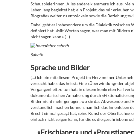
Schauspielerinnen. Alles andere klammere ich aus. Mein 
Leben lang begleitet hat; ein Projekt, das mir erlaube
Biografie» weiter zu entwickeln sowie die Beziehung zwi
Dabei geht es insbesondere um die Dialektik zwischen W
definiert hat: «Mit Worten sagen, was man mit Bildern 
nicht sagen kann.» (…)
Sabeth
Sprache und Bilder
(…) Ich bin mit diesem Projekt im Herz meiner Unterneh
versucht habe; das heisst: Eine «Überwindung» der obje
Vergangenheit zu tun hat; in diesem konkreten Fall ver
dokumentarischen Annäherung durch «Fiktionalisierung»
Bilder nicht mehr genügen, wo sie das Abwesende und Ve
verständlich machen können, nämlich das Innenleben de
Brecht einmal gesagt hat, «eine Kunst der Oberfläche», e
einfach nicht zeigen kann, für die es die geschriebene 
… «Frischianer» und «Proustianer