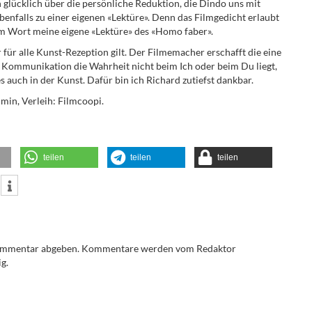
 glücklich über die persönliche Reduktion, die Dindo uns mit
benfalls zu einer eigenen «Lektüre». Denn das Filmgedicht erlaubt
m Wort meine eigene «Lektüre» des «Homo faber».
ür alle Kunst-Rezeption gilt. Der Filmemacher erschafft die eine
n Kommunikation die Wahrheit nicht beim Ich oder beim Du liegt,
s auch in der Kunst. Dafür bin ich Richard zutiefst dankbar.
min, Verleih: Filmcoopi.
teilen
teilen
teilen
Kommentar abgeben. Kommentare werden vom Redaktor
g.