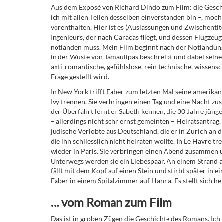
Aus dem Exposé von Richard Dindo zum Film: die Geschi
ich mit allen Teilen desselben einverstanden bin –, möc
vorenthalten. Hier ist es (Auslassungen und Zwischentit
Ingenieurs, der nach Caracas fliegt, und dessen Flugz
notlanden muss. Mein Film beginnt nach der Notlandung
in der Wüste von Tamaulipas beschreibt und dabei seine 
anti-romantische, gefühlslose, rein technische, wissens
Frage gestellt wird.
In New York trifft Faber zum letzten Mal seine amerikani
Ivy trennen. Sie verbringen einen Tag und eine Nacht 
der Überfahrt lernt er Sabeth kennen, die 30 Jahre jünger 
– allerdings nicht sehr ernst gemeinten – Heiratsantrag
jüdische Verlobte aus Deutschland, die er in Zürich an d
die ihn schliesslich nicht heiraten wollte. In Le Havre tr
wieder in Paris. Sie verbringen einen Abend zusammen 
Unterwegs werden sie ein Liebespaar. An einem Strand 
fällt mit dem Kopf auf einen Stein und stirbt später in e
Faber in einem Spitalzimmer auf Hanna. Es stellt sich her
… vom Roman zum Film
Das ist in groben Zügen die Geschichte des Romans. Ich 