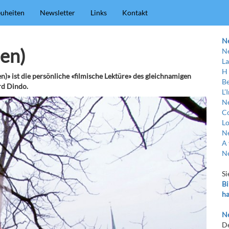
uheiten
Newsletter
Links
Kontakt
N
uen)
Ne
La
H
)» ist die persönliche «filmische Lektüre» des gleichnamigen
Be
rd Dindo.
L’
Ne
C
Lo
Ne
A 
Ne
Si
Bi
ha
Ne
De