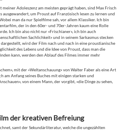
eit meiner Adoleszenz am meisten geprägt haben, sind Max Frisch
is ausgewandert, um Proust auf Französisch lesen zu lernen und
bei man da nur Spielfilme sah, vor allem Klassiker. Ich bin
ntarfilm, der in den 60er- und 70er-Jahren kaum eine Rolle
e. Ich bin also nicht nur «Frischianer», ich bin auch
ssenschaftlichen Sachlichkeit» und in seinem Sarkasmus stecken
 dargestellt, wird der Film nach und nach in eine proustianische
ichkeit des Lebens und die Idee von Proust, dass man die
rfinden kann, werden den Ablauf des Filmes immer mehr
schem», mit der «Weltanschauung» von Walter Faber als eine Art
ich am Anfang seines Buches mit einigen starken und
Anschauen», von einem Mann, der vorgibt, «die Dinge zu sehen,
ilm der kreativen Befreiung
chnet, samt der Sekundärliteratur, welche die ungezählten