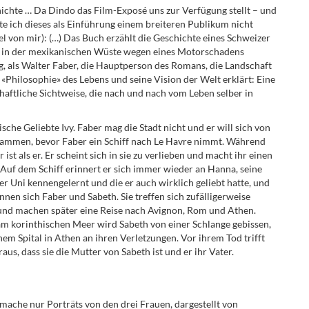
chte … Da Dindo das Film-Exposé uns zur Verfügung stellt – und
hte ich dieses als Einführung einem breiteren Publikum nicht
el von mir): (…) Das Buch erzählt die Geschichte eines Schweizer
eug in der mexikanischen Wüste wegen eines Motorschadens
, als Walter Faber, die Hauptperson des Romans, die Landschaft
«Philosophie» des Lebens und seine Vision der Welt erklärt: Eine
chaftliche Sichtweise, die nach und nach vom Leben selber in
sche Geliebte Ivy. Faber mag die Stadt nicht und er will sich von
zusammen, bevor Faber ein Schiff nach Le Havre nimmt. Während
ist als er. Er scheint sich in sie zu verlieben und macht ihr einen
. Auf dem Schiff erinnert er sich immer wieder an Hanna, seine
er Uni kennengelernt und die er auch wirklich geliebt hatte, und
ennen sich Faber und Sabeth. Sie treffen sich zufälligerweise
und machen später eine Reise nach Avignon, Rom und Athen.
am korinthischen Meer wird Sabeth von einer Schlange gebissen,
inem Spital in Athen an ihren Verletzungen. Vor ihrem Tod trifft
aus, dass sie die Mutter von Sabeth ist und er ihr Vater.
mache nur Porträts von den drei Frauen, dargestellt von