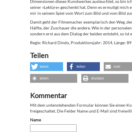
Dimensionen dieses Kunstwerkes ausleuchtet, so bin ich
seiner «Lektüre» geschenkt hat. Denn es ermutigt mich e
mir in seinem Spiel vom Wort zum Bild und vom Bild zu
Damit geht der Filmemacher exemplarisch den Weg, der f
Hälfte, der Zuschauer die andere. Wie in der personale
sondern erst aus dem Dialog der beiden entsteht, so ist e
Regie: Richard Dindo, Produktionsjahr: 2014, Länge: 89 
Teilen
tweet
teilen
mail
teilen
drucken
Kommentar
Mit dem untenstehenden Formular können Sie einen 
freigeschaltet. Die Felder Name und E-Mail sind freiwilli
Name