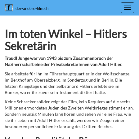
Toggl
der-andere-film.ch
navig
Im toten Winkel – Hitlers
Sekretärin
Traudl Junge war von 1943 bis zum Zusammenbruch der
Naziherrschaft eine der Privatsekretärinnen von Adolf Hitler.
Sie arbeitete für ihn im Führerhauptquartier in der Wolfsschanze,
im Berghof am Obersalzberg, im Sonderzug und in Berlin. Die
letzten Kriegstage und den Selbstmord Hitlers erlebte sie im
Bunker, wo er ihr zuvor sein Testament diktiert hatte.
Keine Schreckensbilder zeigt der Film, kein Requiem auf die sechs
Millionen ermordeten Juden des Zweiten Weltkrieges stimmt er an.
Sondern neunzig Minuten lang hören und sehen wir eine Frau, wie
sie ihr Leben mit Adolf Hitler erzählt, werden wir Zeugen einer
besonderen persönlichen Erfahrung des Dritten Reiches.