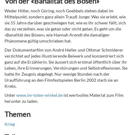
Von der «Banalität des Bösen»
Weder Hitler, noch Göring, noch Goebbels stehen dabei im
Mittelpunkt, sondern ganz allein Traudl Junge: Was sie erlebt, wie
sie 55 Jahre darüber geschwiegen hat, wie es ihr schwer fällt, sich
das zu verzeihen, was sie getan oder nicht getan. Es geht um die
«Banalität des Bösen», wie Hannah Arendt die damaligen
Phänomene gültig umschrieben hat.
Der Dokumentarfilm von André Heller und Othmar Schmiderer
verzichtet auf jedes illustrierende Beiwerk und konzentriert sich
ganz auf die Erzählerin. Sie äussert sich erstmal öffentlich über ihr
Leben, ihre Erinnerungen, Verstörungen und Selbstreflexionen. Sie
hatte ihr Zeugnis abgelegt. Nur wenige Stunden nach der
Uraufführung an den Filmfestspielen Berlin 2002 starb sie an
Krebs.
Unter
www.im-toten-winkel.de
ist wertvolles Material zum Film
herunter zu laden.
Themen
Krieg