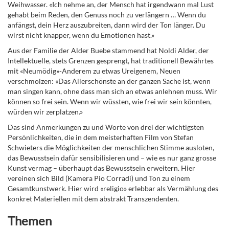
Weihwasser. «Ich nehme an, der Mensch hat irgendwann mal Lust
gehabt beim Reden, den Genuss noch zu verlängern … Wenn du
anfängst, dein Herz auszubreiten, dann wird der Ton länger. Du
wirst nicht knapper, wenn du Emotionen hast.»
Aus der Familie der Alder Buebe stammend hat Noldi Alder, der
Intellektuelle, stets Grenzen gesprengt, hat traditionell Bewährtes
mit «Neumödig»-Anderem zu etwas Ureigenem, Neuen
verschmolzen: «Das Allerschönste an der ganzen Sache ist, wenn
man singen kann, ohne dass man sich an etwas anlehnen muss. Wir
können so frei sein. Wenn wir wüssten, wie frei wir sein könnten,
würden wir zerplatzen.»
Das sind Anmerkungen zu und Worte von drei der wichtigsten
Persönlichkeiten, die in dem meisterhaften Film von Stefan
Schwieters die Möglichkeiten der menschlichen Stimme ausloten,
das Bewusstsein dafür sensibilisieren und – wie es nur ganz grosse
Kunst vermag – überhaupt das Bewusstsein erweitern. Hier
vereinen sich Bild (Kamera Pio Corradi) und Ton zu einem
Gesamtkunstwerk. Hier wird «religio» erlebbar als Vermählung des
konkret Materiellen mit dem abstrakt Transzendenten.
Themen