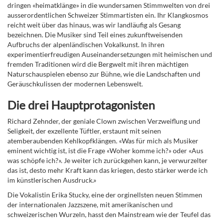
dringen «heimatklänge» in die wundersamen Stimmwelten von drei
ausserordentlichen Schweizer Stimmartisten ein. Ihr Klangkosmos
reicht weit über das hinaus, was wir landläufig als Gesang
bezeichnen. Die Musiker sind Teil eines zukunftweisenden
Aufbruchs der alpenländischen Vokalkunst. In ihren
experimentierfreudigen Auseinandersetzungen mit heimischen und
fremden Traditionen wird die Bergwelt mit ihren mächtigen
Naturschauspielen ebenso zur Bühne, wie die Landschaften und
Geräuschkulissen der modernen Lebenswelt.
Die drei Hauptprotagonisten
Richard Zehnder, der geniale Clown zwischen Verzweiflung und
Seligkeit, der exzellente Tüftler, erstaunt mit seinen
atemberaubenden Kehlkopfklängen. «Was für mich als Musiker
eminent wichtig ist, ist die Frage «Woher komme ich?» oder «Aus
was schöpfe ich?». Je weiter ich zurückgehen kann, je verwurzelter
das ist, desto mehr Kraft kann das kriegen, desto stärker werde ich
im künstlerischen Ausdruck.»
Die Vokalistin Erika Stucky, eine der orginellsten neuen Stimmen
der internationalen Jazzszene, mit amerikanischen und
schweizerischen Wurzeln, hasst den Mainstream wie der Teufel das