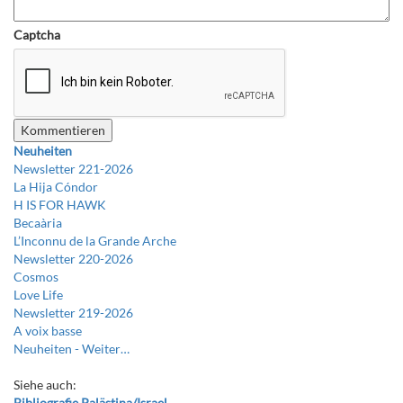
Captcha
Neuheiten
Newsletter 221-2026
La Hija Cóndor
H IS FOR HAWK
Becaària
L’Inconnu de la Grande Arche
Newsletter 220-2026
Cosmos
Love Life
Newsletter 219-2026
A voix basse
Neuheiten -
Weiter…
Siehe auch:
Bibliografie Palästina/Israel