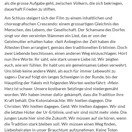
als die grosse Aufgabe geht, zwischen Völkern, die sich bekriegen,
dauerhaft Frieden zu stiften.
Am Schluss steigert sich der Film zu einem inhaltlichen und
choreografischen Crescendo: einem grossartigen Gleichnis des
Menschen, des Lebens, der Gesellschaft. Der Schamane des Dorfes
singt vor den vereinten Stämmen ein Lied, das er von der
Geistmutter erhalten habe: «Seit Anbeginn der Zeit haben die
Ältesten Ehen arrangiert, gemäss den traditionellen Erblinien. Doch
zwei Liebende beschlossen, einen anderen Weg einzuschlagen. Hört
nun ihre Worte: Ihr saht, wie stark unsere Liebe ist. Wir zeigten
euch, wie wir fühlen. Ihr habt uns ein gemeinsames Leben verwehrt.
Uns blieb keine andere Wahl, als euch für immer Lebewohl zu
sagen.» Darauf folgt ein langes Schweigen in der Runde, bis der
Häuptling der Yakels mit folgenden Worten weiterfährt: «Mein
Herz ist schwer. Unsere kostbaren Setzlinge sind niedergemäht
worden. Wir haben immer dafür gekämpft, dass die Tradition ihre
Kraft behält. Die Kolonialmächte: Wir hielten dagegen. Die
Christen: Wir hielten dagegen. Geld: Wir hielten dagegen. Wir sind
die letzten Hüter der Ur-Erblinie, und wir sind nicht mehr viele. Die
jungen Leute hier sind die Zukunft. Wir müssen auf sie hören, wenn
die Tradition stark bleiben soll. Wir müssen einen Weg finden,
Liebesheiraten in unser Brauchtum aufzunehmen. Keine Toten