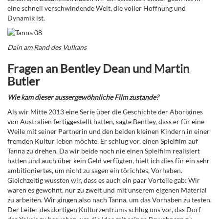
eine schnell verschwindende Welt, die voller Hoffnung und
Dynamik ist.
Dain am Rand des Vulkans
Fragen an Bentley Dean und Martin
Butler
Wie kam dieser aussergewöhnliche Film zustande?
Als wir Mitte 2013 eine Serie über die Geschichte der Aborigines
von Australien fertiggestellt hatten, sagte Bentley, dass er für eine
Weile mit seiner Partnerin und den beiden kleinen Kindern in einer
fremden Kultur leben möchte. Er schlug vor, einen Spielfilm auf
Tanna zu drehen. Da wir beide noch nie einen Spielfilm realisiert
hatten und auch über kein Geld verfügten, hielt ich dies für ein sehr
ambitioniertes, um nicht zu sagen ein törichtes, Vorhaben.
Gleichzeitig wussten wir, dass es auch ein paar Vorteile gab: Wir
waren es gewohnt, nur zu zweit und mit unserem eigenen Material
zu arbeiten. Wir gingen also nach Tanna, um das Vorhaben zu testen.
Der Leiter des dortigen Kulturzentrums schlug uns vor, das Dorf