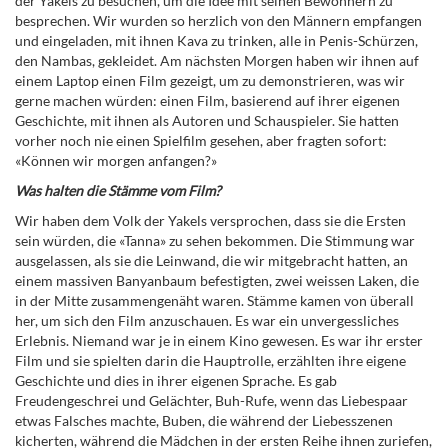
der Yakels zu besuchen, um die Idee mit seinen Bewohnern zu
besprechen. Wir wurden so herzlich von den Männern empfangen
und eingeladen, mit ihnen Kava zu trinken, alle in Penis-Schürzen,
den Nambas, gekleidet. Am nächsten Morgen haben wir ihnen auf
einem Laptop einen Film gezeigt, um zu demonstrieren, was wir
gerne machen würden: einen Film, basierend auf ihrer eigenen
Geschichte, mit ihnen als Autoren und Schauspieler. Sie hatten
vorher noch nie einen Spielfilm gesehen, aber fragten sofort:
«Können wir morgen anfangen?»
Was halten die Stämme vom Film?
Wir haben dem Volk der Yakels versprochen, dass sie die Ersten
sein würden, die «Tanna» zu sehen bekommen. Die Stimmung war
ausgelassen, als sie die Leinwand, die wir mitgebracht hatten, an
einem massiven Banyanbaum befestigten, zwei weissen Laken, die
in der Mitte zusammengenäht waren. Stämme kamen von überall
her, um sich den Film anzuschauen. Es war ein unvergessliches
Erlebnis. Niemand war je in einem Kino gewesen. Es war ihr erster
Film und sie spielten darin die Hauptrolle, erzählten ihre eigene
Geschichte und dies in ihrer eigenen Sprache. Es gab
Freudengeschrei und Gelächter, Buh-Rufe, wenn das Liebespaar
etwas Falsches machte, Buben, die während der Liebesszenen
kicherten, während die Mädchen in der ersten Reihe ihnen zuriefen,