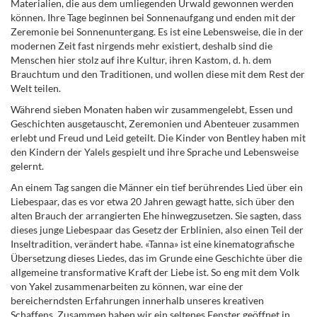
Materialien, die aus dem umliegenden Urwald gewonnen werden
können. Ihre Tage beginnen bei Sonnenaufgang und enden mit der
Zeremonie bei Sonnenuntergang. Es ist eine Lebensweise, die in der
modernen Zeit fast nirgends mehr existiert, deshalb sind die
Menschen hier stolz auf ihre Kultur, ihren Kastom, d. h. dem
Brauchtum und den Traditionen, und wollen diese mit dem Rest der
Welt teilen.
Während sieben Monaten haben wir zusammengelebt, Essen und
Geschichten ausgetauscht, Zeremonien und Abenteuer zusammen
erlebt und Freud und Leid geteilt. Die Kinder von Bentley haben mit
den Kindern der Yalels gespielt und ihre Sprache und Lebensweise
gelernt.
An einem Tag sangen die Männer ein tief berührendes Lied über ein
Liebespaar, das es vor etwa 20 Jahren gewagt hatte, sich über den
alten Brauch der arrangierten Ehe hinwegzusetzen. Sie sagten, dass
dieses junge Liebespaar das Gesetz der Erblinien, also einen Teil der
Inseltradition, verändert habe. «Tanna» ist eine kinematografische
Übersetzung dieses Liedes, das im Grunde eine Geschichte über die
allgemeine transformative Kraft der Liebe ist. So eng mit dem Volk
von Yakel zusammenarbeiten zu können, war eine der
bereicherndsten Erfahrungen innerhalb unseres kreativen
Schaffens. Zusammen haben wir ein seltenes Fenster geöffnet in