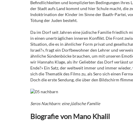
Befindlichkeiten und komplizierten Bedingungen ihres L
der Stadt aufs Land kommt und hier Schule macht, die zw
Indoktrination der Kinder im Sinne der Baath-Partei, 
Tötung der Juden besteht.
Da im Dorf seit Jahren eine jüdische Familie friedlich 
in einen unerträglichen inneren Konflikt. Die Front zwi
Situation, die es in ähnlicher Form privat und gesellsc
Israel?», fragt ein Dorfbewohner den Lehrer und verw
ähnliche Sündenböcke brauchen, um mit unseren Emoti
wir Hannahs Klage, als ihr Geliebter das Dorf verlässt 
Ende?» Ein Satz, der weltweit immer und immer wieder, 
sich die Thematik des Films zu, als Sero sich einen Fern
Doch die erste Sendung, die über den Bildschirm flimmer
Seros Nachbarn: eine jüdische Familie
Biografie von Mano Khalil