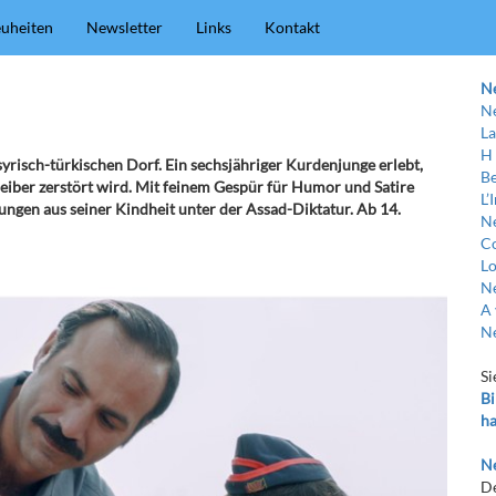
uheiten
Newsletter
Links
Kontakt
N
Ne
La
H
risch-türkischen Dorf. Ein sechsjähriger Kurdenjunge erlebt,
Be
reiber zerstört wird. Mit feinem Gespür für Humor und Satire
L’
ungen aus seiner Kindheit unter der Assad-Diktatur. Ab 14.
Ne
C
Lo
Ne
A 
Ne
Si
Bi
ha
Ne
De