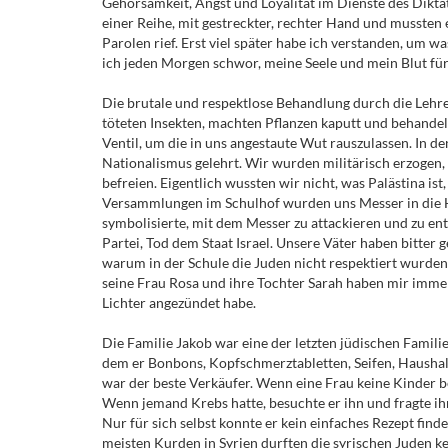
Gehorsamkeit, Angst und Loyalität im Dienste des Dikt
einer Reihe, mit gestreckter, rechter Hand und mussten
Parolen rief. Erst viel später habe ich verstanden, um w
ich jeden Morgen schwor, meine Seele und mein Blut für
Die brutale und respektlose Behandlung durch die Lehrer
töteten Insekten, machten Pflanzen kaputt und behandel
Ventil, um die in uns angestaute Wut rauszulassen. In d
Nationalismus gelehrt. Wir wurden militärisch erzogen, 
befreien. Eigentlich wussten wir nicht, was Palästina ist
Versammlungen im Schulhof wurden uns Messer in die H
symbolisierte, mit dem Messer zu attackieren und zu enth
Partei, Tod dem Staat Israel. Unsere Väter haben bitter g
warum in der Schule die Juden nicht respektiert wurden
seine Frau Rosa und ihre Tochter Sarah haben mir imm
Lichter angezündet habe.
Die Familie Jakob war eine der letzten jüdischen Familien
dem er Bonbons, Kopfschmerztabletten, Seifen, Haushalts
war der beste Verkäufer. Wenn eine Frau keine Kinder b
Wenn jemand Krebs hatte, besuchte er ihn und fragte ihn
Nur für sich selbst konnte er kein einfaches Rezept fin
meisten Kurden in Syrien durften die syrischen Juden k