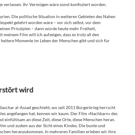
e verlassen. Ihr Vermögen wäre sonst konfisziert worden.
 Syrien. Die politische Situation in weiteren Gebieten des Nahen
espekt gelehrt worden wäre – vor sich selbst, vor dem
inen Prinzipien – dann würde heute mehr Freiheit,
 meinem Film will ich aufzeigen, dass es trotz all den
heitere Momente im Leben der Menschen gibt und sich für
rstört wird
Baschar al-Assad geschieht, wo seit 2011 Bürgerkrieg herrscht
 dies angefangen hat, kennen wir kaum. Der Film «Nachbarn» des
d einfühlsam an diese Zeit, diese Orte, diese Menschen heran.
ilm und zudem aus der Sicht eines Kindes. Die bunte und
enschen heranzukommen. In mehreren Familien erleben wir ihre