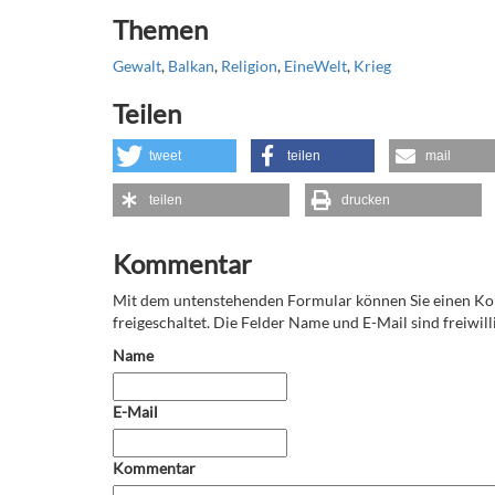
Themen
Gewalt
,
Balkan
,
Religion
,
EineWelt
,
Krieg
Teilen
tweet
teilen
mail
teilen
drucken
Kommentar
Mit dem untenstehenden Formular können Sie einen 
freigeschaltet. Die Felder Name und E-Mail sind freiwilli
Name
E-Mail
Kommentar