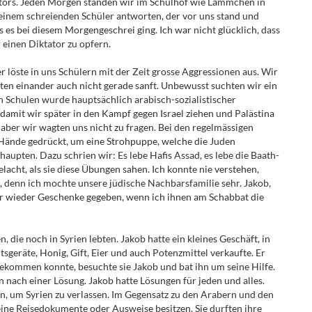
ators. Jeden Morgen standen wir im Schulhof wie Lämmchen in
 einem schreienden Schüler antworten, der vor uns stand und
as es bei diesem Morgengeschrei ging. Ich war nicht glücklich, dass
 einen Diktator zu opfern.
 löste in uns Schülern mit der Zeit grosse Aggressionen aus. Wir
ten einander auch nicht gerade sanft. Unbewusst suchten wir ein
en Schulen wurde hauptsächlich arabisch-sozialistischer
damit wir später in den Kampf gegen Israel ziehen und Palästina
, aber wir wagten uns nicht zu fragen. Bei den regelmässigen
ände gedrückt, um eine Strohpuppe, welche die Juden
aupten. Dazu schrien wir: Es lebe Hafis Assad, es lebe die Baath-
elacht, als sie diese Übungen sahen. Ich konnte nie verstehen,
, denn ich mochte unsere jüdische Nachbarsfamilie sehr. Jakob,
er wieder Geschenke gegeben, wenn ich ihnen am Schabbat die
, die noch in Syrien lebten. Jakob hatte ein kleines Geschäft, in
geräte, Honig, Gift, Eier und auch Potenzmittel verkaufte. Er
ekommen konnte, besuchte sie Jakob und bat ihn um seine Hilfe.
 nach einer Lösung. Jakob hatte Lösungen für jeden und alles.
den, um Syrien zu verlassen. Im Gegensatz zu den Arabern und den
eine Reisedokumente oder Ausweise besitzen. Sie durften ihre