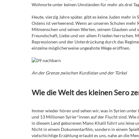
Wohnorte unter keinen Umständen für mehr als drei Tag
Heute, vierzig Jahre später, gibt es keine Juden mehr in
Ostens ist verheerend. Wenn an unseren Schulen mehr R
Mitmenschen und seinen Werten, seinem Glauben und se
Freundschaft, Liebe und vor allem Frieden herrschen. Mit
Repressionen und der Unterdrückung durch das Regime 
einzelne möglicherweise ungeahnte Wege eröffnen.
An der Grenze zwischen Kurdistan und der Türkei
Wie die Welt des kleinen Sero ze
Immer wieder hören und sehen wir, was in Syrien unter 
und 13 Millionen Syrier*innen auf der Flucht sind. Wie
in diesem Land geborenen Mano Khalil führt uns leise un
Nicht in einem Dokumentarfilm, sondern in einem Spielf
vielschichtige Erzählung erlaubt es uns, nahe an die M