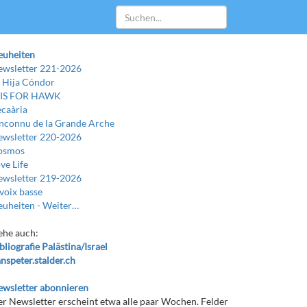
euheiten
wsletter 221-2026
 Hija Cóndor
 IS FOR HAWK
caària
Inconnu de la Grande Arche
wsletter 220-2026
osmos
ve Life
wsletter 219-2026
voix basse
uheiten -
Weiter…
ehe auch:
bliografie Palästina/Israel
nspeter.stalder.ch
wsletter abonnieren
r Newsletter erscheint etwa alle paar Wochen. Felder