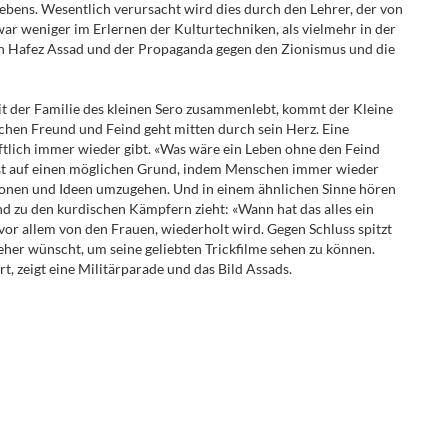
ebens. Wesentlich verursacht wird dies durch den Lehrer, der von
ar weniger im Erlernen der Kulturtechniken, als vielmehr in der
von Hafez Assad und der Propaganda gegen den Zionismus und die
mit der Familie des kleinen Sero zusammenlebt, kommt der Kleine
schen Freund und Feind geht mitten durch sein Herz. Eine
haftlich immer wieder gibt. «Was wäre ein Leben ohne den Feind
eist auf einen möglichen Grund, indem Menschen immer wieder
onen und Ideen umzugehen. Und in einem ähnlichen Sinne hören
und zu den kurdischen Kämpfern zieht: «Wann hat das alles ein
vor allem von den Frauen, wiederholt wird. Gegen Schluss spitzt
seher wünscht, um seine geliebten Trickfilme sehen zu können.
t, zeigt eine Militärparade und das Bild Assads.