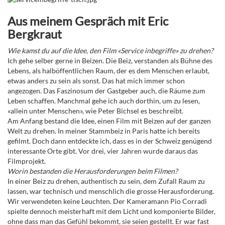
Aus meinem Gespräch mit Eric
Bergkraut
Wie kamst du auf die Idee, den Film «Service inbegriffe» zu drehen?
Ich gehe selber gerne in Beizen. Die Beiz, verstanden als Bühne des
Lebens, als halböffentlichen Raum, der es dem Menschen erlaubt,
etwas anders zu sein als sonst. Das hat mich immer schon
angezogen. Das Faszinosum der Gastgeber auch, die Räume zum
Leben schaffen. Manchmal gehe ich auch dorthin, um zu lesen,
«allein unter Menschen», wie Peter Bichsel es beschreibt.
Am Anfang bestand die Idee, einen Film mit Beizen auf der ganzen
Welt zu drehen. In meiner Stammbeiz in Paris hatte ich bereits
gefilmt. Doch dann entdeckte ich, dass es in der Schweiz genügend
interessante Orte gibt. Vor drei, vier Jahren wurde daraus das
Filmprojekt.
Worin bestanden die Herausforderungen beim Filmen?
In einer Beiz zu drehen, authentisch zu sein, dem Zufall Raum zu
lassen, war technisch und menschlich die grosse Herausforderung.
Wir verwendeten keine Leuchten. Der Kameramann Pio Corradi
spielte dennoch meisterhaft mit dem Licht und komponierte Bilder,
ohne dass man das Gefühl bekommt, sie seien gestellt. Er war fast