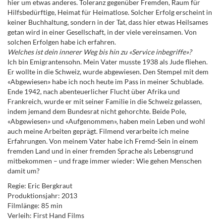
hier um etwas anderes. Toleranz gegenüber Fremden, Raum für
Hilfsbedürftige, Heimat für Heimatlose. Solcher Erfolg erscheint in
keiner Buchhaltung, sondern in der Tat, dass hier etwas Heilsames
getan wird in einer Gesellschaft, in der viele vereinsamen. Von
solchen Erfolgen habe ich erfahren.
Welches ist dein innerer Weg bis hin zu «Service inbegriffe»?
Ich bin Emigrantensohn. Mein Vater musste 1938 als Jude fliehen.
Er wollte in die Schweiz, wurde abgewiesen. Den Stempel mit dem
«Abgewiesen» habe ich noch heute im Pass in meiner Schublade.
Ende 1942, nach abenteuerlicher Flucht über Afrika und
Frankreich, wurde er mit seiner Familie in die Schweiz gelassen,
indem jemand dem Bundesrat nicht gehorchte. Beide Pole,
«Abgewiesen» und «Aufgenommen», haben mein Leben und wohl
auch meine Arbeiten geprägt. Filmend verarbeite ich meine
Erfahrungen. Von meinem Vater habe ich Fremd-Sein in einem
fremden Land und in einer fremden Sprache als Lebensgrund
mitbekommen – und frage immer wieder: Wie gehen Menschen
damit um?
Regie: Eric Bergkraut
Produktionsjahr: 2013
Filmlänge: 85 min
Verleih: First Hand Films