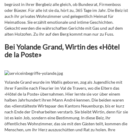
begrüsst in ihrer Bergbeiz alle gleich, ob Bundesrat, Firmenboss
oder Büezer. Für alle ist sie da, hört zu, 365 Tage im Jahr. Die Beiz ist
auch ihr privates Wohnzimmer und gelegentlich Heimat für
Heimatlose. Sie erzählt emotionale und intime Geschichten.
Gekocht werden die währschaften Gerichte mit Gas und auf dem
alten Holzofen. Zu ihr auf den Berg kommt man nur zu Fuss.
Bei Yolande Grand, Wirtin des «Hôtel
de la Poste»
Yolande Grand wurde im Wallis geboren, zog als Jugendliche mit
ihrer Familie nach Fleurier im Val de Travers, wo die Eltern das
«Hôtel de la Poste» übernahmen. Hier lernte sie vor über einem
halben Jahrhundert ihren Mann André kennen. Die beiden waren
das «dienstälteste Wirtepaar des Kantons Neuenburg», bis er kurz
nach Ende der Dreharbeiten verstarb. Sie bleibt Wirtin, denn für sie
ist es kein Job, sondern eine Bestimmung. In diese Beiz, ihr
öffentliches Wohnzimmer, das sie mit den Gästen teilt, kommen die
Menschen, um ihr Herz auszuschütten und Rat zu holen. Ihre