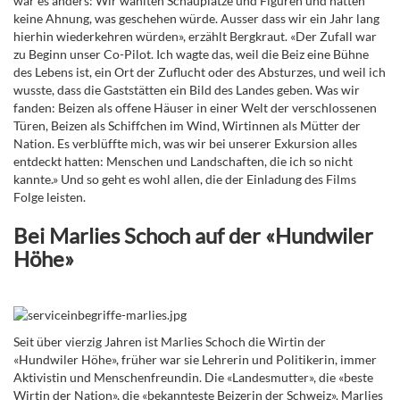
war es anders: Wir wählten Schauplätze und Figuren und hatten
keine Ahnung, was geschehen würde. Ausser dass wir ein Jahr lang
hierhin wiederkehren würden», erzählt Bergkraut. «Der Zufall war
zu Beginn unser Co-Pilot. Ich wagte das, weil die Beiz eine Bühne
des Lebens ist, ein Ort der Zuflucht oder des Absturzes, und weil ich
wusste, dass die Gaststätten ein Bild des Landes geben. Was wir
fanden: Beizen als offene Häuser in einer Welt der verschlossenen
Türen, Beizen als Schiffchen im Wind, Wirtinnen als Mütter der
Nation. Es verblüffte mich, was wir bei unserer Exkursion alles
entdeckt hatten: Menschen und Landschaften, die ich so nicht
kannte.» Und so geht es wohl allen, die der Einladung des Films
Folge leisten.
Bei Marlies Schoch auf der «Hundwiler
Höhe»
Seit über vierzig Jahren ist Marlies Schoch die Wirtin der
«Hundwiler Höhe», früher war sie Lehrerin und Politikerin, immer
Aktivistin und Menschenfreundin. Die «Landesmutter», die «beste
Wirtin der Nation», die «bekannteste Beizerin der Schweiz». Marlies