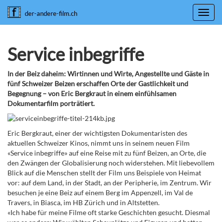
Toggl
der-andere-film.ch
navig
Service inbegriffe
In der Beiz daheim: Wirtinnen und Wirte, Angestellte und Gäste in
fünf Schweizer Beizen erschaffen Orte der Gastlichkeit und
Begegnung – von Eric Bergkraut in einem einfühlsamen
Dokumentarfilm porträtiert.
Eric Bergkraut, einer der wichtigsten Dokumentaristen des
aktuellen Schweizer Kinos, nimmt uns in seinem neuen Film
«Service inbegriffe» auf eine Reise mit zu fünf Beizen, an Orte, die
den Zwängen der Globalisierung noch widerstehen. Mit liebevollem
Blick auf die Menschen stellt der Film uns Beispiele von Heimat
vor: auf dem Land, in der Stadt, an der Peripherie, im Zentrum. Wir
besuchen je eine Beiz auf einem Berg im Appenzell, im Val de
Travers, in Biasca, im HB Zürich und in Altstetten.
«Ich habe für meine Filme oft starke Geschichten gesucht. Diesmal