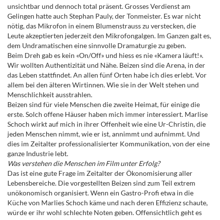
unsichtbar und dennoch total präsent. Grosses Verdienst am
Gelingen hatte auch Stephan Pauly, der Tonmeister. Es war nicht
nötig, das Mikrofon in einem Blumenstrauss zu verstecken, die
Leute akzeptierten jederzeit den Mikrofongalgen. Im Ganzen galt es,
dem Undramatischen eine sinnvolle Dramaturgie zu geben.
Beim Dreh gab es kein «On/Off» und hiess es nie «Kamera läuft!».
Wir wollten Authentizität und Nähe. Beizen sind die Arena, in der
das Leben stattfindet. An allen fünf Orten habe ich dies erlebt. Vor
allem bei den älteren Wirtinnen. Wie sie in der Welt stehen und
Menschlichkeit ausstrahlen.
Beizen sind für viele Menschen die zweite Heimat, für einige die
erste. Solch offene Häuser haben mich immer interessiert. Marlise
Schoch wirkt auf mich in ihrer Offenheit wie eine Ur-Christin, die
jeden Menschen nimmt, wie er ist, annimmt und aufnimmt. Und
dies im Zeitalter professionalisierter Kommunikation, von der eine
ganze Industrie lebt.
Was verstehen die Menschen im Film unter Erfolg?
Das ist eine gute Frage im Zeitalter der Ökonomisierung aller
Lebensbereiche. Die vorgestellten Beizen sind zum Teil extrem
unökonomisch organisiert. Wenn ein Gastro-Profi etwa in die
Küche von Marlies Schoch käme und nach deren Effizienz schaute,
würde er ihr wohl schlechte Noten geben. Offensichtlich geht es