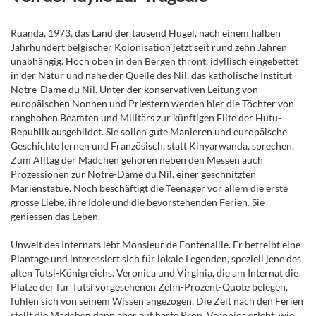
Ruanda, 1973, das Land der tausend Hügel, nach einem halben
Jahrhundert belgischer Kolonisation jetzt seit rund zehn Jahren
unabhängig. Hoch oben in den Bergen thront, idyllisch eingebettet
in der Natur und nahe der Quelle des Nil, das katholische Institut
Notre-Dame du Nil. Unter der konservativen Leitung von
europäischen Nonnen und Priestern werden hier die Töchter von
ranghohen Beamten und Militärs zur künftigen Elite der Hutu-
Republik ausgebildet. Sie sollen gute Manieren und europäische
Geschichte lernen und Französisch, statt Kinyarwanda, sprechen.
Zum Alltag der Mädchen gehören neben den Messen auch
Prozessionen zur Notre-Dame du Nil, einer geschnitzten
Marienstatue. Noch beschäftigt die Teenager vor allem die erste
grosse Liebe, ihre Idole und die bevorstehenden Ferien. Sie
geniessen das Leben.
Unweit des Internats lebt Monsieur de Fontenaille. Er betreibt eine
Plantage und interessiert sich für lokale Legenden, speziell jene des
alten Tutsi-Königreichs. Veronica und Virginia, die am Internat die
Plätze der für Tutsi vorgesehenen Zehn-Prozent-Quote belegen,
fühlen sich von seinem Wissen angezogen. Die Zeit nach den Ferien
stellt die Mädchen dann aber auf harte Pron. Veronica erlebt, wie