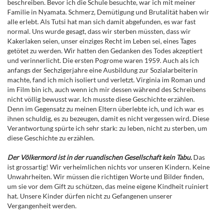
beschreiben. Bevor ich die Schule besuchte, war ich mit meiner
Familie in Nyamata. Schmerz, Demütigung und Brutalität haben wir
alle erlebt. Als Tutsi hat man sich damit abgefunden, es war fast
normal. Uns wurde gesagt, dass wir sterben müssten, dass wir
Kakerlaken seien, unser einziges Recht im Leben sei, eines Tages
getötet zu werden. Wir hatten den Gedanken des Todes akzeptiert
und verinnerlicht. Die ersten Pogrome waren 1959. Auch als ich
anfangs der Sechzigerjahre eine Ausbildung zur Sozialarbeiterin
machte, fand ich mich isoliert und verletzt. Virginia im Roman und
im Film bin ich, auch wenn ich mir dessen während des Schreibens
nicht völlig bewusst war. Ich musste diese Geschichte erzählen.
Denn im Gegensatz zu meinen Eltern überlebte ich, und ich war es
ihnen schuldig, es zu bezeugen, damit es nicht vergessen wird. Diese
Verantwortung spürte ich sehr stark: zu leben, nicht zu sterben, um
diese Geschichte zu erzählen.
Der Völkermord ist in der ruandischen Gesellschaft kein Tabu.
Das
ist grossartig! Wir verheimlichen nichts vor unseren Kindern. Keine
Unwahrheiten. Wir müssen die richtigen Worte und Bilder finden,
um sie vor dem Gift zu schützen, das meine eigene Kindheit ruiniert
hat. Unsere Kinder dürfen nicht zu Gefangenen unserer
Vergangenheit werden.