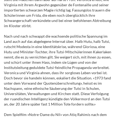
Virginia mit ihrem Argwohn gegenüber de Fontenaille und seiner
importierten schwarzen Magie richtig lag. Fassungslos trauern die
Schülerinnen um Frida, die eben noch überglücklich ihre
Schwangerschaft verkündete und bei einer befohlenen Abtreibung
im Kloster stirbt.
Nach und nach schwappt die wachsende politische Spannung im
Land auch auf das abgelegene Internat über. Halb Hutu, halb Tutsi,
rutscht Modesta in eine Identitätskrise, während Gloriosa, eine
Hutu und Minister-Tochter, ihre Tutsi-Mitschülerinnen Kakerlaken
nennt, die es zu vernichten gilt. Sie weigert sich, mit ihnen zu essen,
und schürt unter ihnen Hass, indem sie Lügen und von der
Institutsleitung geduldete Tutsi-feindliche Propaganda verbreitet.
Veronica und Virginia ahnen, dass ihr sorgloses Leben vorbei ist.
Doch bevor sie handeln können, eskaliert die Situation. «1973 fand
unter dem Vorwand der Quotenüberschreitung», heisst es im
Nachspann, «eine ethnische Säuberung der Tutsi in Schulen,
Universitäten, Verwaltungen und Kirchen statt. Diese Verfolgung
der ruandischen Intelligenz kündigte den Völkermord an den Tutsi
an, der 20 Jahre später fast 1 Million Tote fordern sollte.»
Dem Spielfilm «Notre-Dame du Nil» von Atiq Rahimis nach dem