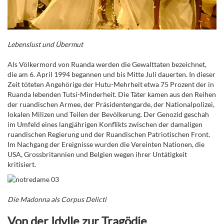
Lebenslust und Übermut
Als Völkermord von Ruanda werden die Gewalttaten bezeichnet,
die am 6. April 1994 begannen und bis Mitte Juli dauerten. In dieser
Zeit töteten Angehörige der Hutu-Mehrheit etwa 75 Prozent der in
Ruanda lebenden Tutsi-Minderheit. Die Täter kamen aus den Reihen
der ruandischen Armee, der Präsidentengarde, der Nationalpoli
zei,
lokalen Milizen und Teilen der Bevölkerung. Der Genozid geschah
im Umfeld eines langjährigen Konflikts zwischen der damaligen
ruandischen Regierung und der Ruandischen Patriotischen Front.
Im Nachgang der Ereignisse wurden die Vereinten Nationen, die
USA
, Grossbritannien und Belgien wegen ihrer Untätigkeit
kritisiert.
Die Madonna als Corpus Delicti
Von der Idylle zur Tragödie