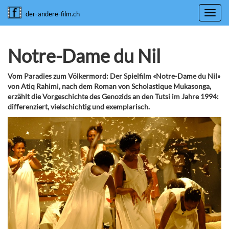
Toggl
der-andere-film.ch
navig
Notre-Dame du Nil
Vom Paradies zum Völkermord: Der Spielfilm «Notre-Dame du Nil»
von Atiq Rahimi, nach dem Roman von Scholastique Mukasonga,
erzählt die Vorgeschichte des Genozids an den Tutsi im Jahre 1994:
differenziert, vielschichtig und exemplarisch.