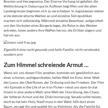
Bosnien und Herzegowina. Der Eiserne Vorhang ist gefallen, die
Weltordnung in Osteuropa im Auflösen begriffen und die alten
Landesgrenzen beginnen sich zu verschieben. In Jugoslawien stehen
erste demokratische Wahlen an und einzelne Teilrepubliken
machen sich selbständig. Während einzelne Bewohner, aufgerüttelt
von den Vorboten eines Bürgerkrieges, die Reise in den Westen
antreten, holen andere ihre Waffen hervor, die Dritten zögern und
harren aus.
Eigentlich eine recht gesunde und heile Familie, nicht verelendet,
sondern arm
Zum Himmel schreiende Armut …
Wenn wir uns diesen Film ansehen, kommen wir gewöhnlich aus
einer schönen, wohlgeordneten, heilen Welt ins Kino: einer Welt
des Luxus, des Überflusses, der Ordnung und des Friedens. Der Film
«An Episode in the Life of an Iron Picker» reisst uns dann brutal
hinein in eine andere Welt: eine Welt der Unordnung, des Chaos,
der bitteren Armut und der Diskriminierung. Senada sollte heizen,
doch es hat kein Holz, Nazif muss in den Wald, fällt dort einen
Baum, zersägt ihn und spaltet ihn zu Kleinholz. Als die Familie für