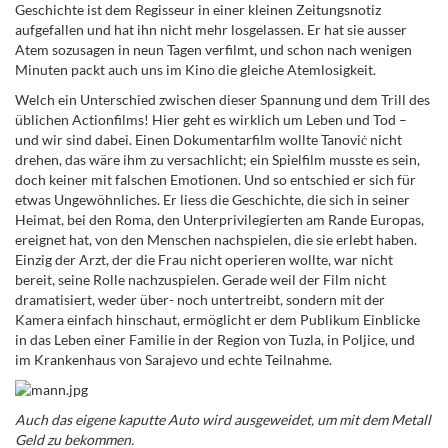
Geschichte ist dem Regisseur in einer kleinen Zeitungsnotiz
aufgefallen und hat ihn nicht mehr losgelassen. Er hat sie ausser
Atem sozusagen in neun Tagen verfilmt, und schon nach wenigen
Minuten packt auch uns im Kino die gleiche Atemlosigkeit.
Welch ein Unterschied zwischen dieser Spannung und dem Trill des
üblichen Actionfilms! Hier geht es wirklich um Leben und Tod –
und wir sind dabei. Einen Dokumentarfilm wollte Tanoviċ nicht
drehen, das wäre ihm zu versachlicht; ein Spielfilm musste es sein,
doch keiner mit falschen Emotionen. Und so entschied er sich für
etwas Ungewöhnliches. Er liess die Geschichte, die sich in seiner
Heimat, bei den Roma, den Unterprivilegierten am Rande Europas,
ereignet hat, von den Menschen nachspielen, die sie erlebt haben.
Einzig der Arzt, der die Frau nicht operieren wollte, war nicht
bereit, seine Rolle nachzuspielen. Gerade weil der Film nicht
dramatisiert, weder über- noch untertreibt, sondern mit der
Kamera einfach hinschaut, ermöglicht er dem Publikum Einblicke
in das Leben einer Familie in der Region von Tuzla, in Poljice, und
im Krankenhaus von Sarajevo und echte Teilnahme.
Auch das eigene kaputte Auto wird ausgeweidet, um mit dem Metall
Geld zu bekommen.