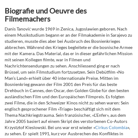
Biografie und Oeuvre des
Filmemachers
Danis Tanoviċ wurde 1969 in Zenica, Jugoslawien geboren. Nach
einem Musikstudium begann er an der Filmakademie in Sarajevo zu
studieren, musste dies aber bei Ausbruch des Bosnienkrieges
abbrechen. Während des Krieges begleitete er die bosnische Armee
mit der Kamera. Das Material, das er in dieser gefährlichen Mission
mit seinen Kollegen filmte, war in Filmen und
Nachrichtensendungen zu sehen. Anschliessend ging er nach
Brüssel, um sein Filmstudium fortzusetzen. Sein Debütfilm «No
Man’s Land» erhielt über 40 internationale Preise. Mitten im
Bosnienkrieg gewann der Film 2001 den Preis für das beste
Drehbuch in Cannes, den Oscar, den Golden Globe für den besten
ausländischen Film und den Europäischen Filmpreis. Es folgten
zwei Filme, die in den Schweizer Kinos nicht zu sehen waren: Sein
englisch gesprochener Film «Triage» beschäftigt sich mit dem
Thema Nachkriegstrauma. Sein französischer, «L’Enfer», aus dem
Jahre 2005 basiert auf einem Skript des verstorbenen Co-Autors
Krzystztof Kieslowski. Bei uns war erst wieder «
Cirkus Colombia
»,
zu sehen. Er spielt 1991, kurz vor Ausbrechen des Konfliktes in