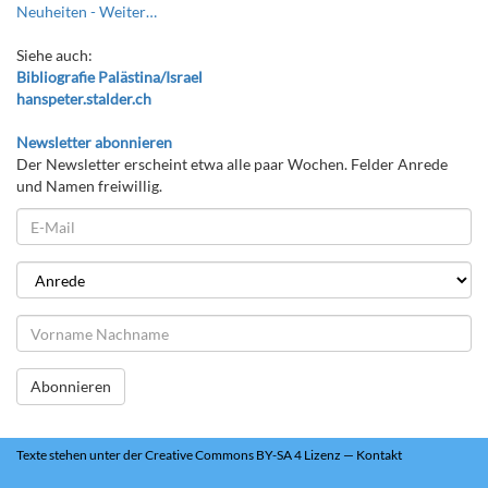
Neuheiten -
Weiter…
Siehe auch:
Bibliografie Palästina/Israel
hanspeter.stalder.ch
Newsletter abonnieren
Der Newsletter erscheint etwa alle paar Wochen. Felder Anrede
und Namen freiwillig.
Abonnieren
Texte
stehen unter der
Creative Commons BY-SA 4 Lizenz
—
Kontakt