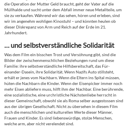
die Operation der Mutter Geld braucht, geht der Vater auf die
Müllhalde und sucht unter dem Abfall immer neue Metallteile, um
sie zu verkaufen. Während wir das sehen, hören und erleben, sind
wir im angenehm wohligen Kinostuhl – und könnten heulen ob
dieser Diskrepanz von Arm und Reich auf der Erde im 21.
Jahrhundert.
… und selbstverständliche Solidarität
Was dem Film ein bisschen Trost und Versöhnung gibt, sind die
Bilder der zwischenmenschlichen Beziehungen rund um diese
Familie: ihre selbstverständliche Hilfsbereitschaft, das Für-
einander-Dasein, ihre Solidarität. Wenn Nazifs Auto stillsteht,
erhält er jenes vom Nachbarn. Wenn die Eltern ins Spital müssen,
hüten die Nachbarn die Kinder. Wenn der Eisenpicker immer noch
mehr Eisen abliefern muss, hilft ihm der Nachbar. Eine berührende,
eine sozialistische, eine urchristliche Nächstenliebe herrscht in
dieser Gemeinschaft, obwohl sie als Roma selber ausgestossen sind
aus der übrigen Gesellschaft. Nicht zu übersehen in diesem Film
auch die menschlichen und kulturellen Werte dieser Männer,
Frauen und Kinder. Es sind liebenswürdige, stolze Menschen,
welche arm, aber nicht verelendet sind.