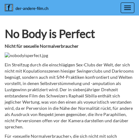
Toggl
der-andere-film.ch
navig
No Body is Perfect
Nicht für sexuelle Normalverbraucher
Ein Streifzug durch die einschlägigen Sex-Clubs der Welt, der sich
nicht mit Kopulationsszenen hiesiger Swingerclubs und Darkrooms
begnügt, sondern auch mit S/M-Praktiken konfrontiert und Welten
vorstellt, in denen Selbstverstümmelung und -amputation als
Lustgewinn praktiziert wird. Der in siebenjähriger Drehzeit
entstandene Film des Schweizers Raphaël Sibilla enthält sich
jeglicher Wertung, was von den einen als voyeuristisch verstanden
wird, da er Perversion in die Nähe der Normalität rückt, für andere
als Ausdruck von Respekt jenen gegenüber, die ihre Paraphilien,
nicht Perversionen offen vor der Kamera darstellen und darüber
sprechen.
Für «sexuelle Normalverbraucher», die sich nicht mit solch