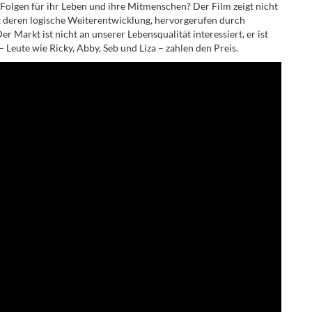
Folgen für ihr Leben und ihre Mitmenschen? Der Film zeigt nicht
gt deren logische Weiterentwicklung, hervorgerufen durch
arkt ist nicht an unserer Lebensqualität interessiert, er ist
– Leute wie Ricky, Abby, Seb und Liza – zahlen den Preis.