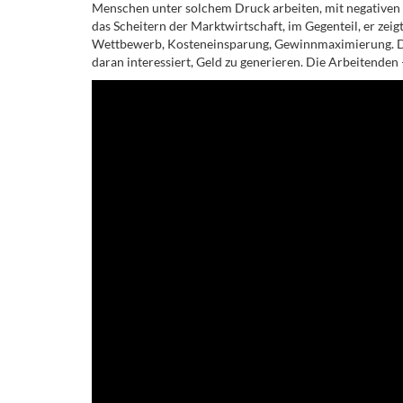
Menschen unter solchem Druck arbeiten, mit negativen 
das Scheitern der Marktwirtschaft, im Gegenteil, er zei
Wettbewerb, Kosteneinsparung, Gewinnmaximierung. Der M
daran interessiert, Geld zu generieren. Die Arbeitenden 