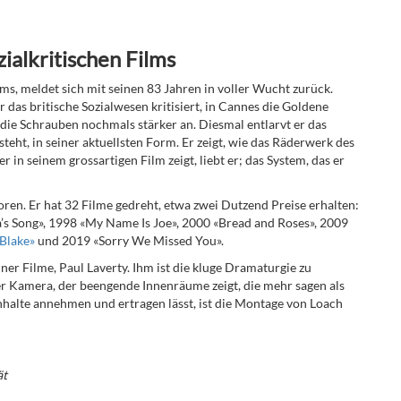
ialkritischen Films
lms, meldet sich mit seinen 83 Jahren in voller Wucht zurück.
r das britische Sozialwesen kritisiert, in Cannes die Goldene
die Schrauben nochmals stärker an. Diesmal entlarvt er das
teht, in seiner aktuellsten Form. Er zeigt, wie das Räderwerk des
 in seinem grossartigen Film zeigt, liebt er; das System, das er
en. Er hat 32 Filme gedreht, etwa zwei Dutzend Preise erhalten:
’s Song»,
1998
«My Name Is Joe», 2000
«Bread and Roses»,
2009
 Blake»
und 2019
«Sorry We Missed You».
ner Filme, Paul Laverty. Ihm ist die kluge Dramaturgie zu
er Kamera, der beengende Innenräume zeigt, die mehr sagen als
nhalte annehmen und ertragen lässt, ist die Montage von Loach
ät