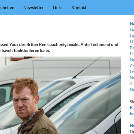
uheiten
Newsletter
Links
Kontakt
N
Ne
La
H
sed You» des Briten Ken Loach zeigt exakt, Anteil nehmend und
Be
itswelt funktionieren kann.
L’
Ne
C
Lo
Ne
A 
Ne
Si
Bi
ha
Ne
De