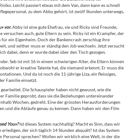
 Risiko. Leicht passiert etwas mit dem Van, dann kann es schnell
Pflegepersonal, zu dem Abby gehört, ist zwölf Stunden unterwegs
,
u» vor.
Abby ist eine gute Ehefrau, sie
und Ricky sind Freunde,
versuchen auch, gute Eltern zu sein. Ricky ist ein Krampfer, der
en für ein Eigenheim. Doch der Bankencrash zerschlug ihre
eit, und seither muss er ständig den Job wechseln. Jetzt versucht
sich dabei, denn er wurde dabei über den Tisch gezogen.
der. Seb ist mit 16 in einem schwierigen Alter, die Eltern können
, obwohl er kreative Talente hat, die niemand erkennt. Er muss die
tationen. Und da ist noch die 11-jährige Liza, ein fleissiges,
er Familie einsetzt.
earbeitet. Die Schauspieler haben nicht gewusst, wie die
er Familie geprobt, dass sie die Beziehungen untereinander
feinhalb Wochen, gedreht. Eine der grössten Herausforderungen
nden und die Abläufe genau zu kennen. Dann haben wir den Film
ssed You»?
Ist dieses System nachhaltig? Macht es Sinn, dass wir
rledigen, der sich täglich 14 Stunden abquält? Ist das System
em Personal sprechen? Wollen wir wirklich eine Welt, in der die