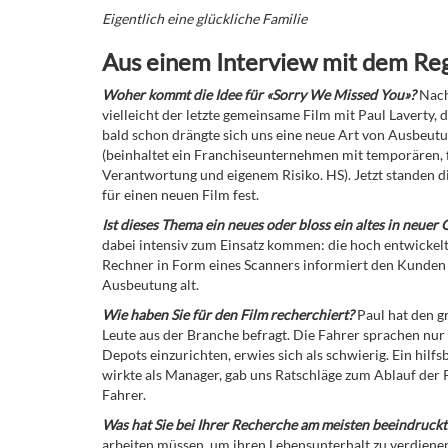
Eigentlich eine glückliche Familie
Aus einem Interview mit dem Re
Woher kommt die Idee für «Sorry We Missed You»?
Nachd
vielleicht der letzte gemeinsame Film mit Paul Laverty
bald schon drängte sich uns eine neue Art von Ausbeut
(beinhaltet ein Franchiseunternehmen mit temporären, 
Verantwortung und eigenem Risiko. HS).
Jetzt standen d
für einen neuen Film fest.
Ist dieses Thema ein neues oder bloss ein altes in neuer 
dabei intensiv zum Einsatz kommen: die hoch entwickelt
Rechner in Form eines Scanners informiert den Kunden un
Ausbeutung alt.
Wie haben Sie für den Film recherchiert?
Paul hat den g
Leute aus der Branche befragt. Die Fahrer sprachen nur u
Depots einzurichten, erwies sich als schwierig. Ein hil
wirkte als Manager, gab uns Ratschläge zum Ablauf der Pr
Fahrer.
Was hat Sie bei Ihrer Recherche am meisten beeindruckt
arbeiten müssen, um ihren Lebensunterhalt zu verdienen,