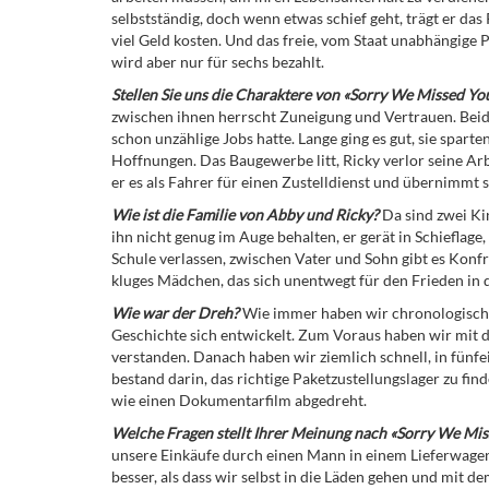
selbstständig, doch wenn etwas schief geht, trägt er das
viel Geld kosten. Und das freie, vom Staat unabhängige 
wird aber nur für sechs bezahlt.
Stellen Sie uns die Charaktere von «Sorry We Missed Yo
zwischen ihnen herrscht Zuneigung und Vertrauen. Beide 
schon unzählige Jobs hatte. Lange ging es gut, sie spart
Hoffnungen. Das Baugewerbe litt, Ricky verlor seine Arb
er es als Fahrer für einen Zustelldienst und übernimmt 
Wie ist die Familie von Abby und Ricky?
Da sind zwei Kin
ihn nicht genug im Auge behalten, er gerät in Schieflage
Schule verlassen, zwischen Vater und Sohn gibt es Konfron
kluges Mädchen, das sich unentwegt für den Frieden in d
Wie war der Dreh?
Wie immer haben wir chronologisch g
Geschichte sich entwickelt. Zum Voraus haben wir mit d
verstanden. Danach haben wir ziemlich schnell, in fün
bestand darin, das richtige Paketzustellungslager zu fi
wie einen Dokumentarfilm abgedreht.
Welche Fragen stellt Ihrer Meinung nach «Sorry We Mi
unsere Einkäufe durch einen Mann in einem Lieferwagen e
besser, als dass wir selbst in die Läden gehen und mit d