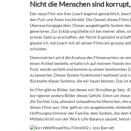
Nicht die Menschen sind korrupt
Der neue Film von Ken Loach beginnt gemächlich, beschle
den Puls und Atem hochtreibt. Die Gewalt dieses Films
Überwachungsgeräten. Dieses
ausgeklügelte System des
generieren. Zur Erklärung bleibe ich bei meiner alten, s
primär Geld zu erschaffen; der Nicht-Kapitalist erschaff
glaube ich, hat Loach mit all seinen Filme ein grosses 
schulden.
Demonstriert wird die Analyse des Filmemachers an eine
einen Artikel bestelle, erhalte ich auf meinem Handy ein
Post, werde verteilt und komme zu einem bestimmten Zei
zu bewerten. Dieses System funktioniert weltweit und r
Rückseite dieses Systems, die wir kaum kennen. Das ist 
Im Film gibt es Bilder, bei denen mir Strindbergs Satz, «
korrigieren andere Bilder dieses Gefühl. Denn um diese
die Tochter Liza, allesamt sympathische Menschen, die 
dieses Films aus: Hier geht es um ausgebeutete, leidend
Hoffnungsschimmer der Familie, dem System, das dem K
Mittelschicht von der Work-Life-Balance säuselt, heisst e