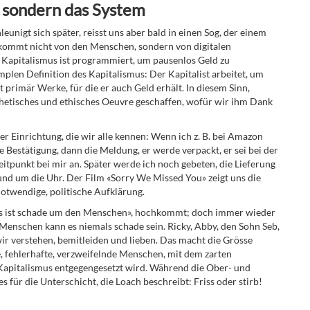
, sondern das System
unigt sich später, reisst uns aber bald in einen Sog, der einem
 kommt nicht von den Menschen, sondern von digitalen
 Kapita
lismus ist programmiert, um pausenlos Geld zu
implen Definition des Kapitalismus: Der Kapitalist arbeitet, um
t primär Werke, für die er auch Geld erhält.
In diesem Sinn,
ästhetisches und ethisches Oeuvre geschaffen, wofür wir ihm Dank
r Einrichtung, die wir alle kennen: Wenn ich z. B. bei Amazon
e Bestätigung, dann die Meldung, er werde verpackt, er sei bei der
tpunkt bei mir an. Später werde ich noch gebeten, die Lieferung
und um die Uhr. Der Film «Sorry We Missed You» zeigt uns die
notwendige, politische Aufklärung.
Es ist schade um den
Menschen», hochkommt; doch immer wieder
 Menschen kann es niemals schade sein. Ricky, Abby, den Sohn Seb,
wir verstehen, bemitleiden und lieben. Das macht die Grösse
e, fehlerhafte, verzweifelnde Menschen, mit dem zarten
apitalismus entgegengesetzt wird.
Während die Ober- und
s für die Unterschicht, die Loach beschreibt: Friss oder stirb!