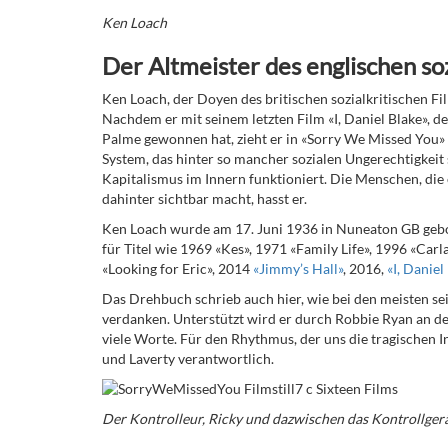
Ken Loach
Der Altmeister des englischen soz
Ken Loach, der Doyen des britischen sozialkritischen Fi
Nachdem er mit seinem letzten Film «I, Daniel Blake», de
Palme gewonnen hat, zieht er in «Sorry We Missed You» 
System, das hinter so mancher sozialen Ungerechtigkeit s
Kapitalismus im Innern funktioniert. Die Menschen, die er
dahinter sichtbar macht, hasst er.
Ken Loach wurde am 17. Juni 1936 in Nuneaton GB gebor
für Titel wie 1969
«Kes»,
1971
«Family Life»,
1996
«Carla
«Looking for Eric»,
2014
«Jimmy’s Hall»
,
2016
,
«I,
Daniel
Das Drehbuch schrieb auch hier, wie bei den meisten sei
verdanken. Unterstützt wird er durch Robbie Ryan an d
viele Worte. Für den Rhythmus, der uns die tragischen I
und Laverty verantwortlich.
Der Kontrolleur, Ricky
und dazwischen das Kontrollger