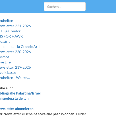
euheiten
wsletter 221-2026
 Hija Cóndor
 IS FOR HAWK
caària
Inconnu de la Grande Arche
wsletter 220-2026
osmos
ve Life
wsletter 219-2026
voix basse
uheiten -
Weiter…
ehe auch:
bliografie Palästina/Israel
nspeter.stalder.ch
wsletter abonnieren
r Newsletter erscheint etwa alle paar Wochen. Felder