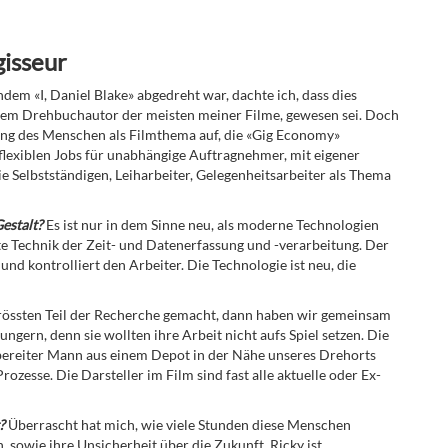
gisseur
em «I, Daniel Blake» abgedreht war, dachte ich, dass dies
, dem Drehbuchautor der meisten meiner Filme, gewesen sei. Doch
ung des Menschen als Filmthema auf, die «Gig Economy»
flexiblen Jobs für unabhängige Auftragnehmer, mit eigener
ie Selbstständigen, Leiharbeiter, Gelegenheitsarbeiter als Thema
Gestalt?
Es ist nur in dem Sinne neu, als moderne Technologien
e Technik der Zeit- und Datenerfassung und -verarbeitung. Der
d kontrolliert den Arbeiter. Die Technologie ist neu, die
rössten Teil der Recherche gemacht, dann ha
ben wir gemeinsam
ngern, denn sie wollten ihre Arbeit nicht aufs Spiel setzen. Die
fsbereiter Mann aus einem Depot in der Nähe unseres Drehorts
ozesse. Die Darsteller im Film sind fast alle aktuelle oder Ex-
?
Überrascht hat mich, wie viele Stunden diese Menschen
 sowie ihre Unsicherheit über die Zukunft. Ricky ist