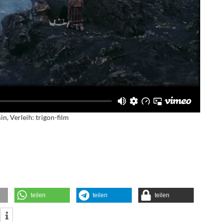
n, Verleih: trigon-film
teilen
teilen
teilen