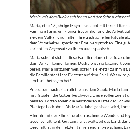
Mar
ía, mit dem Blick nach innen und der Sehnsucht nac
María, eine 17-jährige Maya-Frau, lebt mit ihren Elter
Familie ist arm, ein kleiner Bauernhof und die Arbeit au
sie dem Vulkan und halten ihre traditionellen Rituale ab, 
dem Vorarbeiter Ignacio zur Frau versprochen. Eine gute
spricht im Gegensatz zu ihnen auch spanisch.
María scheint sich in diese Familienpläne einzufügen, h
dem Vulkan kennenlernen. Deshalb ist sie fasziniert vom
bereit, María mitzunehmen, sofern sie «nett» zu ihm ist
die Familie steht ihre Existenz auf dem Spiel. Was wird 
Hochzeit betrogen hat?
Pepe aber macht sich alleine aus dem Staub. María kann
mit Ritualen die Götter beschwört. Diese sollen zuerst d
heissen. Fortan sollen die besonderen Kräfte der Schwan
Plantage bedrohen. Als María dabei gebissen wird, kommt
Hier nimmt der Film eine überraschende Wende und legt 
Gesellschaft geht. Guatemala ist weltweit das Land, das
Geschäft ist in den letzten Jahren enorm gewachsen. Es 