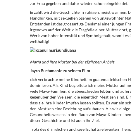
zur Frau gegeben und dafür wieder schön eingekleidet.
Erzählt wird die Geschichte in ruhigen, meist warmen, b
Handlungen, mit sexuellen Szenen von ungewohnter Natür
Entstanden ist das grossartige Denkmal einer jungen Fr
irgendwo auf der Welt, die Tragödie einer Mutter dort, g
Werk von hoher Intensität und Symbolgehalt, womit es ü
welthaltig!
Mar
ía und ihre Mutter bei der täglichen Arbeit
Jayro Bustamante zu seinem Film
«Ich verbrachte meine Kindheit im guatemaltekischen H
dominieren. Als Kind begleitete ich meine Mutter auf
viele Maya-Familien, die abgeschieden lebten und aufgr
gegenüber den Weissen, die eigentlich Mestizen sind. Ei
dass sie ihre Kinder impfen lassen sollten. Es war ein 
den Mestizen eine Beziehung aufzubauen. Als wir einige 
Gesundheitswesens in den Raub von Maya-Kindern invol
dieser Geschichte und ist auch ihr Ziel.
Trotz des dringlichen und gesellschaftsrelevanten Thema