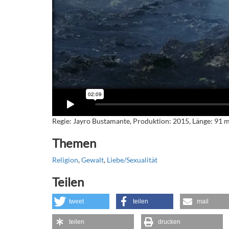
Regie: Jayro Bustamante, Produktion: 2015, Länge: 91 mi
Themen
Religion
,
Gewalt
,
Liebe/Sexualität
Teilen
tweet
teilen
mail
teilen
drucken