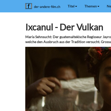
Titel
Themen
Ne
der-andere-film.ch
Ixcanul - Der Vulkan
María Sehnsucht: Der guatemaltekische Regisseur Jayro
welche den Ausbruch aus der Tradition versucht. Grossar