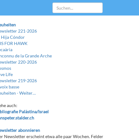
euheiten
wsletter 221-2026
 Hija Cóndor
 IS FOR HAWK
caària
Inconnu de la Grande Arche
wsletter 220-2026
osmos
ve Life
wsletter 219-2026
voix basse
uheiten -
Weiter…
ehe auch:
bliografie Palästina/Israel
nspeter.stalder.ch
wsletter abonnieren
r Newsletter erscheint etwa alle paar Wochen. Felder