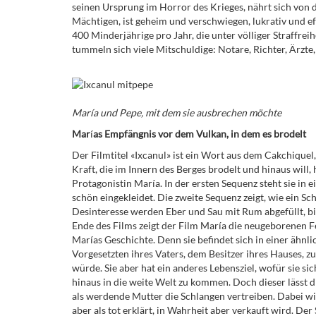
seinen Ursprung im Horror des Krieges, nährt sich von 
Mächtigen, ist geheim und verschwiegen, lukrativ und e
400 Minderjährige pro Jahr, die unter völliger Straffre
tummeln sich viele Mitschuldige: Notare, Richter, Ärzte
Mar
ía und Pepe, mit dem sie ausbrechen möchte
Mar
í
as Empfängnis vor dem Vulkan, in dem es brodelt
Der Filmtitel «Ixcanul» ist ein Wort aus dem Cakchiquel
Kraft, die im Innern des Berges brodelt und hinaus will, 
Protagonistin María. In der ersten Sequenz steht sie in
schön eingekleidet. Die zweite Sequenz zeigt, wie ein 
Desinteresse werden Eber und Sau mit Rum abgefüllt, bis
Ende des Films zeigt der Film María die neugeborenen Fe
Marías Geschichte. Denn sie befindet sich in einer ähnl
Vorgesetzten ihres Vaters, dem Besitzer ihres Hauses, zu
würde. Sie aber hat ein anderes Lebensziel, wofür sie si
hinaus in die weite Welt zu kommen. Doch dieser lässt 
als werdende Mutter die Schlangen vertreiben. Dabei wir
aber als tot erklärt, in Wahrheit aber verkauft wird. D