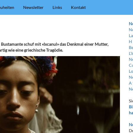
uheiten
Newsletter
Links
Kontakt
N
Ne
La
H
 Bustamante schuf mit «Ixcanul» das Denkmal einer Mutter,
Be
tig wie eine griechische Tragödie.
L’
Ne
C
Lo
Ne
A 
Ne
Si
Bi
ha
Ne
De