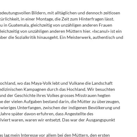
edeutungsvollen Bildern, mit alltäglichen und dennoch zeitlosen
lichkeit, in einer Montage, die Zeit zum Hinterfragen lässt.
au in Guatemala, gleichzeitig von unzähligen anderen Frauen
leichzeitig von unzähligen anderen Müttern hier. «Ixcanul» ist ein
ber die Sozialkritik hinausgeht. Ein Meisterwerk, authentisch und
ochland, wo das Maya-Volk lebt und Vulkane die Landschaft
 medizinischen Kampagnen durch das Hochland. Wir besuchten
und der Geschichte ihres Volkes grosses Misstrauen hegten
ne der vielen Aufgaben bestand darin, die Mütter zu überzeugen,
schwieriges Unterfangen, zwischen der indigenen Bevölkerung und
Jahre später davon erfuhren, dass Angestellte des
viert waren, waren wir entsetzt. Das war der Ausgangspunkt
s lag mein Interesse vor allem bei den Müttern, den ersten