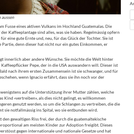
An
h aussen
n am Fusse eines aktiven Vulkans im Hochland Guatemalas. Die
f der Kaffeeplantage sind alles, was sie haben. Regelmässig opfern
für eine gute Ernte und, neu, für das Glück der Tochter. Sie ist
 Partie, denn dieser hat nicht nur ein gutes Einkommen, er
egt innerlich aber andere Wünsche. Sie möchte die Welt hinter
 Kaffeepflücker Pepe, der in die USA auswandern will. Dieser ist
. Bald nach ihrem ersten Zusammensein ist sie schwanger, und für
geschehen, wenn Ignacio erfährt, dass sie ihn noch vor der
 wenigstens auf die Unterstützung ihrer Mutter zählen, welche
as Kind «vertreiben», als dies nicht gelingt, es willkommen
geren genutzt werden, so um die Schlangen zu vertreiben, die die
 sie notfallmässig ins Spital, wo sie entbunden wird.
den gewaltigen Riss frei, der durch die guatemaltekische
 proportional am meisten Kinder zur Adoption freigibt. Dieses
verstösst gegen internationale und nationale Gesetze und hat